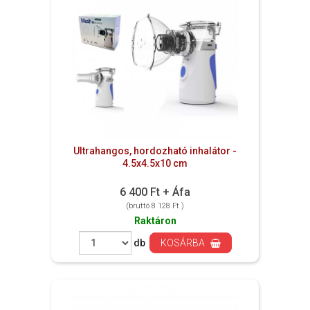
Ultrahangos, hordozható inhalátor -
4.5x4.5x10 cm
6 400 Ft + Áfa
(bruttó 8 128 Ft )
Raktáron
db
KOSÁRBA