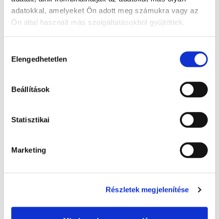
adatokkal, amelyeket Ön adott meg számukra vagy az
Ön által használt más szolgáltatásokból gyűjtöttek.
A Google adatkezeléséről:
Google adatfelelősségi oldal
Hozzájárulás
Elengedhetetlen
kiválasztása
Beállítások
Warmies melegíthető plüss: Alvó maci,
Statisztikai
barna - 32 cm levendula illatú, 1x
8 000 Ft + Áfa
Marketing
(bruttó 10 160 Ft )
Raktáron
db
KOSÁRBA
Részletek megjelenítése