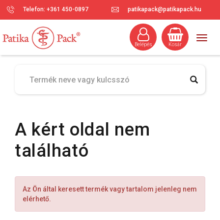
Telefon: +361 450-0897
patikapack@patikapack.hu
Togg
Belépés
Kosár
navig
A kért oldal nem
található
Az Ön által keresett termék vagy tartalom jelenleg nem
elérhető.