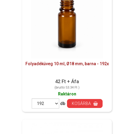
Folyadéküveg 10 ml, Ø18 mm, barna - 192x
42 Ft + Áfa
(bruttó 53.34 Ft )
Raktáron
db
KOSÁRBA