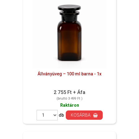
Állványüveg – 100 ml barna - 1x
2 755 Ft + Áfa
(bruttó 3 499 Ft )
Raktáron
db
KOSÁRBA