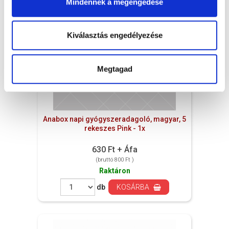
Mindennek a megengedése
Kiválasztás engedélyezése
Megtagad
Anabox napi gyógyszeradagoló, magyar, 5
rekeszes Pink - 1x
630 Ft + Áfa
(bruttó 800 Ft )
Raktáron
db
KOSÁRBA