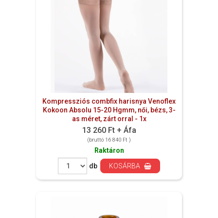
Kompressziós combfix harisnya Venoflex
Kokoon Absolu 15-20 Hgmm, női, bézs, 3-
as méret, zárt orral - 1x
13 260 Ft + Áfa
(bruttó 16 840 Ft )
Raktáron
db
KOSÁRBA