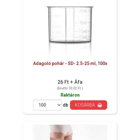
Adagoló pohár - SD- 2.5-25 ml, 100x
26 Ft + Áfa
(bruttó 33.02 Ft )
Raktáron
db
KOSÁRBA