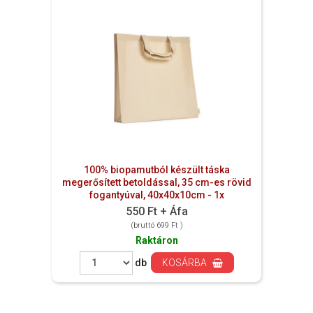
100% biopamutból készült táska
megerősített betoldással, 35 cm-es rövid
fogantyúval, 40x40x10cm - 1x
550 Ft + Áfa
(bruttó 699 Ft )
Raktáron
db
KOSÁRBA