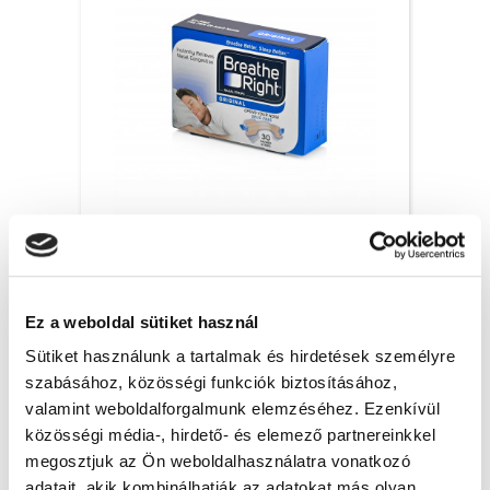
Breathe Right orrtapasz Original, S/M – 30x
6 200 Ft + Áfa
Ez a weboldal sütiket használ
(bruttó 7 874 Ft )
Raktáron
Sütiket használunk a tartalmak és hirdetések személyre
szabásához, közösségi funkciók biztosításához,
db
KOSÁRBA
valamint weboldalforgalmunk elemzéséhez. Ezenkívül
közösségi média-, hirdető- és elemező partnereinkkel
megosztjuk az Ön weboldalhasználatra vonatkozó
adatait, akik kombinálhatják az adatokat más olyan