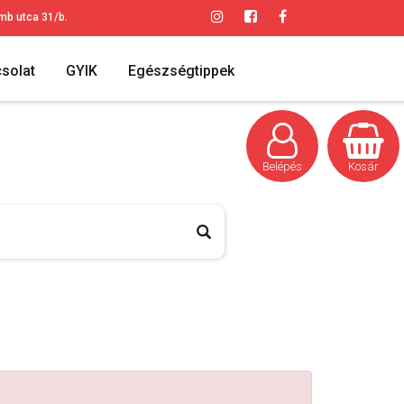
mb utca 31/b.
solat
GYIK
Egészségtippek
Belépés
Kosár