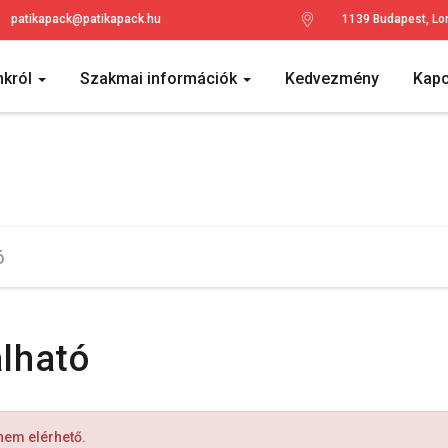
patikapack@patikapack.hu
1139 Budapest, Lo
nkról
Szakmai információk
Kedvezmény
Kapc
álható
 nem elérhető.