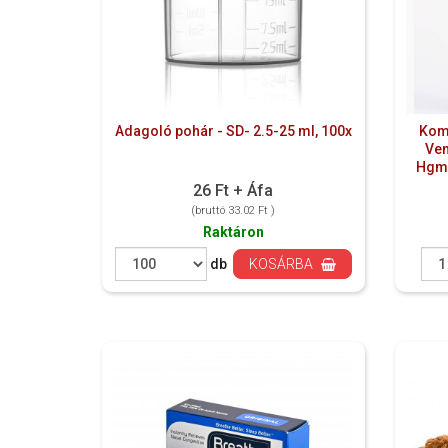
Adagoló pohár - SD- 2.5-25 ml, 100x
Kom
Ven
Hgmm
26 Ft + Áfa
(bruttó 33.02 Ft )
Raktáron
db
KOSÁRBA