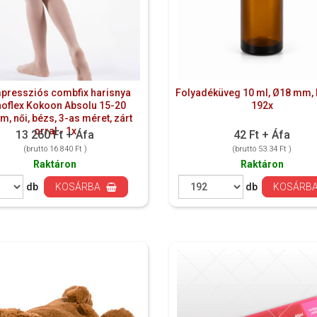
pressziós combfix harisnya
Folyadéküveg 10 ml, Ø18 mm, 
oflex Kokoon Absolu 15-20
192x
, női, bézs, 3-as méret, zárt
orral - 1x
13 260 Ft + Áfa
42 Ft + Áfa
(bruttó 16 840 Ft )
(bruttó 53.34 Ft )
Raktáron
Raktáron
db
KOSÁRBA
db
KOSÁRB