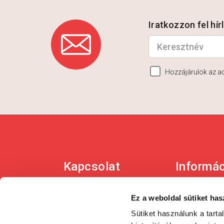
Iratkozzon fel hí
Hozzájárulok az a
Kapcsolat
Informá
Telefon: +36 1 450-0897
Adatkezel
E-mail:
ÁSZF
Ez a weboldal sütiket has
patikapack@patikapack.hu
Szállítási
Sütiket használunk a tart
Cím: 1139 Budapest,
feltételek
Lomb utca 31/b.
Bankkárt