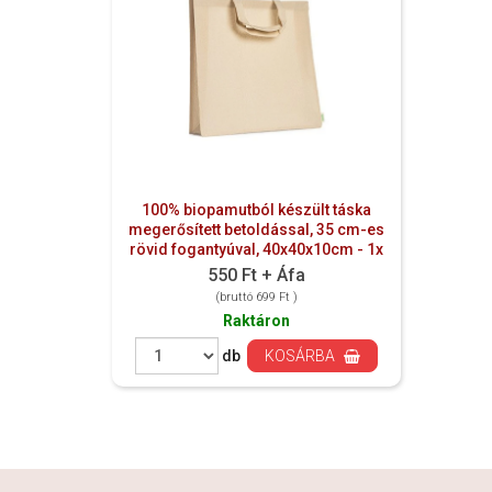
100% biopamutból készült táska
megerősített betoldással, 35 cm-es
rövid fogantyúval, 40x40x10cm - 1x
550 Ft + Áfa
(bruttó 699 Ft )
Raktáron
db
KOSÁRBA