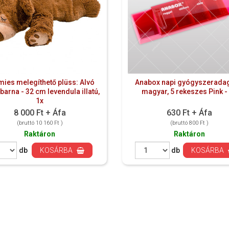
ies melegíthető plüss: Alvó
Anabox napi gyógyszeradag
barna - 32 cm levendula illatú,
magyar, 5 rekeszes Pink -
1x
8 000 Ft + Áfa
630 Ft + Áfa
(bruttó 10 160 Ft )
(bruttó 800 Ft )
Raktáron
Raktáron
db
KOSÁRBA
db
KOSÁRBA