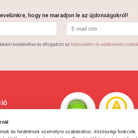
rlevelünkre, hogy ne maradjon le az újdonságokról!
dataim kezeléséhez és elfogadom az
Adatvédelmi és adatkezelési szabá
ció
ési tájékoztató
znál
 és fizetési
almak és hirdetések személyre szabásához, közösségi funkciók
yás fizetés