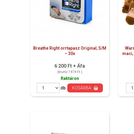
Breathe Right orrtapasz Original, S/M
Warm
– 30x
maci, 
6 200 Ft + Áfa
(bruttó 7 874 Ft )
Raktáron
db
KOSÁRBA