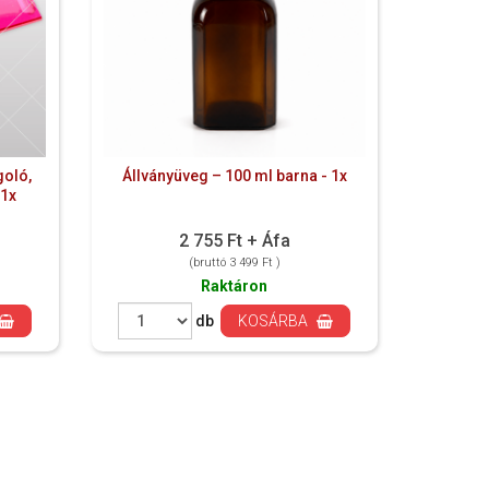
oló,
Állványüveg – 100 ml barna - 1x
 1x
2 755 Ft + Áfa
(bruttó 3 499 Ft )
Raktáron
db
KOSÁRBA