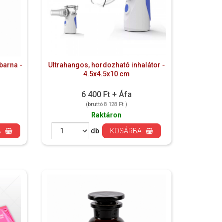
barna -
Ultrahangos, hordozható inhalátor -
4.5x4.5x10 cm
6 400 Ft + Áfa
(bruttó 8 128 Ft )
Raktáron
A
db
KOSÁRBA