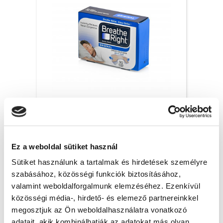
Breathe Right orrtapasz Original, S/M – 30x
6 200 Ft + Áfa
Ez a weboldal sütiket használ
(bruttó 7 874 Ft )
Raktáron
Sütiket használunk a tartalmak és hirdetések személyre
szabásához, közösségi funkciók biztosításához,
db
KOSÁRBA
valamint weboldalforgalmunk elemzéséhez. Ezenkívül
közösségi média-, hirdető- és elemező partnereinkkel
megosztjuk az Ön weboldalhasználatra vonatkozó
adatait, akik kombinálhatják az adatokat más olyan