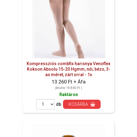
Kompressziós combfix harisnya Venoflex
Kokoon Absolu 15-20 Hgmm, női, bézs, 3-
as méret, zárt orral - 1x
13 260 Ft + Áfa
(bruttó 16 840 Ft )
Raktáron
db
KOSÁRBA