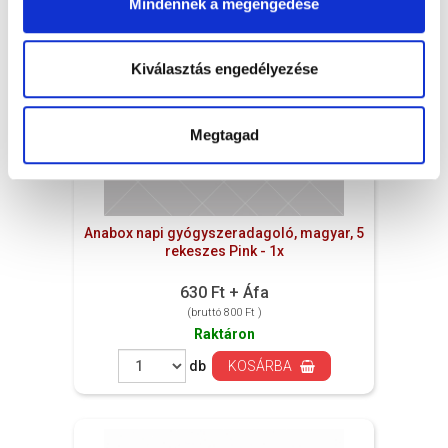
Mindennek a megengedése
Kiválasztás engedélyezése
Megtagad
Anabox napi gyógyszeradagoló, magyar, 5
rekeszes Pink - 1x
630 Ft + Áfa
(bruttó 800 Ft )
Raktáron
db
KOSÁRBA