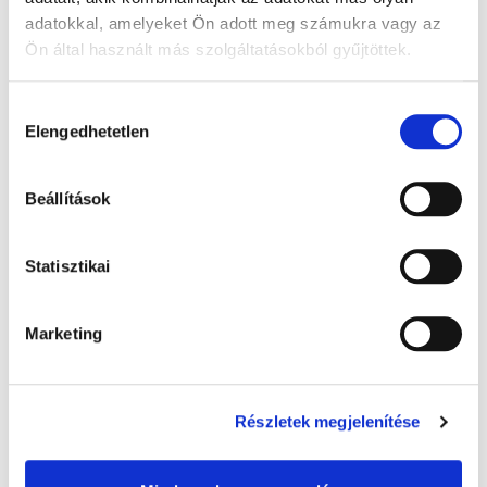
adatokkal, amelyeket Ön adott meg számukra vagy az
Ön által használt más szolgáltatásokból gyűjtöttek.
A Google adatkezeléséről:
Google adatfelelősségi oldal
Hozzájárulás
Elengedhetetlen
kiválasztása
Beállítások
Warmies melegíthető plüss: Alvó maci,
Statisztikai
barna - 32 cm levendula illatú, 1x
8 000 Ft + Áfa
Marketing
(bruttó 10 160 Ft )
Raktáron
db
KOSÁRBA
Részletek megjelenítése