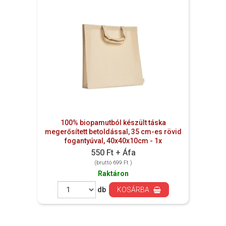
100% biopamutból készült táska
megerősített betoldással, 35 cm-es rövid
fogantyúval, 40x40x10cm - 1x
550 Ft + Áfa
(bruttó 699 Ft )
Raktáron
db
KOSÁRBA