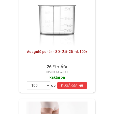
Adagoló pohár - SD- 2.5-25 ml, 100x
26 Ft + Áfa
(bruttó 33.02 Ft )
Raktáron
db
KOSÁRBA