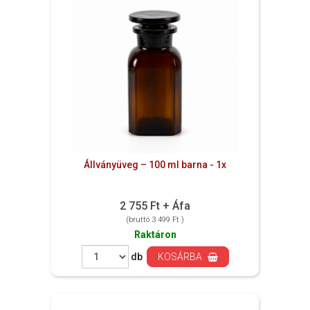
Állványüveg – 100 ml barna - 1x
2 755 Ft + Áfa
(bruttó 3 499 Ft )
Raktáron
db
KOSÁRBA