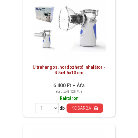
Ultrahangos, hordozható inhalátor -
4.5x4.5x10 cm
6 400 Ft + Áfa
(bruttó 8 128 Ft )
Raktáron
db
KOSÁRBA