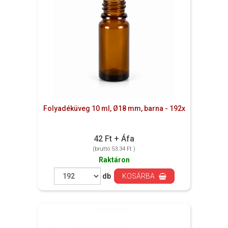
Folyadéküveg 10 ml, Ø18 mm, barna - 192x
42 Ft + Áfa
(bruttó 53.34 Ft )
Raktáron
db
KOSÁRBA