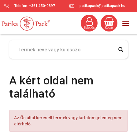
Telefon: +361 450-0897
patikapack@patikapack.hu
Togg
Belépés
Kosár
navig
A kért oldal nem
található
Az Ön által keresett termék vagy tartalom jelenleg nem
elérhető.