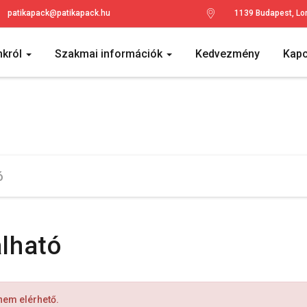
patikapack@patikapack.hu
1139 Budapest, Lo
nkról
Szakmai információk
Kedvezmény
Kapc
álható
 nem elérhető.