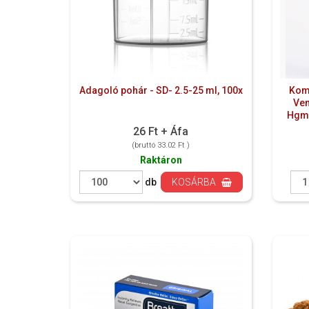
Adagoló pohár - SD- 2.5-25 ml, 100x
Kom
Ven
Hgmm
26 Ft + Áfa
(bruttó 33.02 Ft )
Raktáron
db
KOSÁRBA