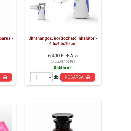
barna -
Ultrahangos, hordozható inhalátor -
4.5x4.5x10 cm
6 400 Ft + Áfa
(bruttó 8 128 Ft )
Raktáron
A
db
KOSÁRBA