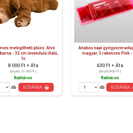
ies melegíthető plüss: Alvó
Anabox napi gyógyszeradag
barna - 32 cm levendula illatú,
magyar, 5 rekeszes Pink -
1x
8 000 Ft + Áfa
630 Ft + Áfa
(bruttó 10 160 Ft )
(bruttó 800 Ft )
Raktáron
Raktáron
db
KOSÁRBA
db
KOSÁRBA