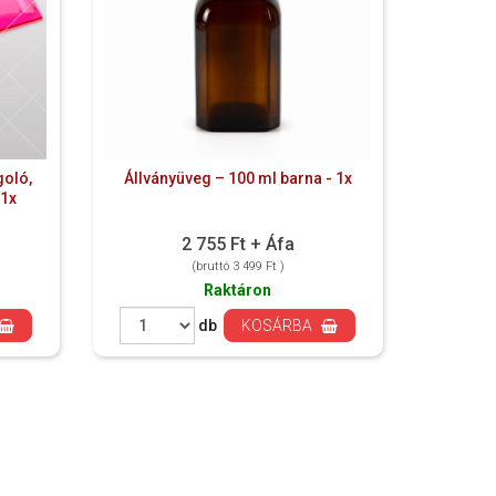
oló,
Állványüveg – 100 ml barna - 1x
 1x
2 755 Ft + Áfa
(bruttó 3 499 Ft )
Raktáron
db
KOSÁRBA