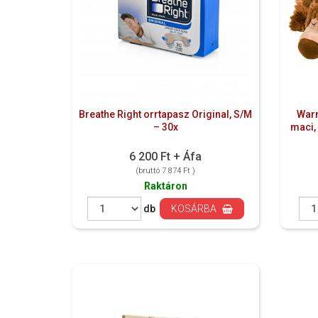
Breathe Right orrtapasz Original, S/M
Warm
– 30x
maci, 
6 200 Ft + Áfa
(bruttó 7 874 Ft )
Raktáron
db
KOSÁRBA