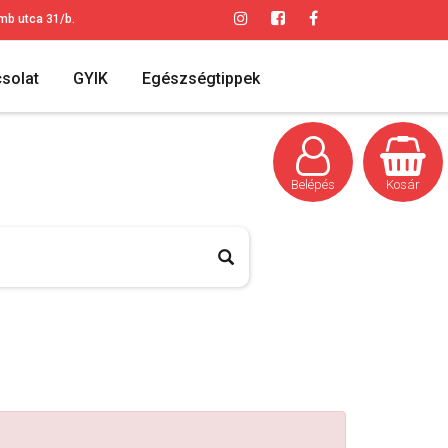
mb utca 31/b.
solat
GYIK
Egészségtippek
Belépés
Kosár