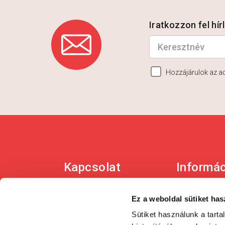
Iratkozzon fel hí
Hozzájárulok az a
Kapcsolat
Informá
Telefon: +36 1 450-0897
Adatkezel
E-mail:
ÁSZF
Ez a weboldal sütiket has
patikapack@patikapack.hu
Szállítási
Sütiket használunk a tart
Cím: 1139 Budapest,
feltételek
Lomb utca 31/b.
Bankkárt