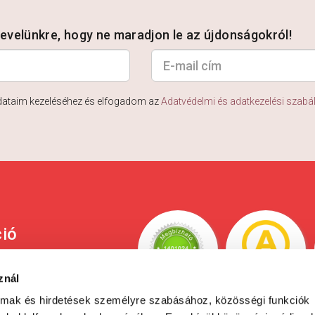
rlevelünkre, hogy ne maradjon le az újdonságokról!
dataim kezeléséhez és elfogadom az
Adatvédelmi és adatkezelési szabá
ció
ési tájékoztató
znál
 és fizetési
almak és hirdetések személyre szabásához, közösségi funkciók
yás fizetés