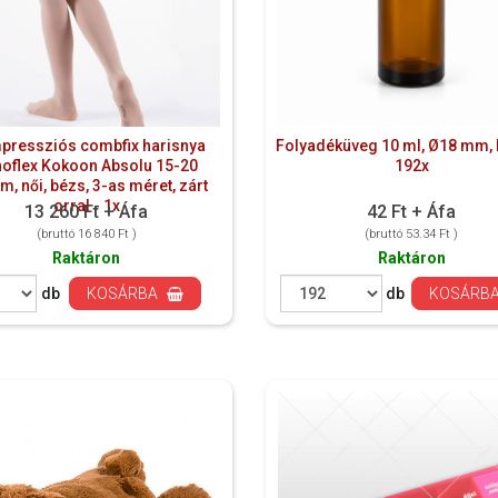
pressziós combfix harisnya
Folyadéküveg 10 ml, Ø18 mm, 
oflex Kokoon Absolu 15-20
192x
, női, bézs, 3-as méret, zárt
orral - 1x
13 260 Ft + Áfa
42 Ft + Áfa
(bruttó 16 840 Ft )
(bruttó 53.34 Ft )
Raktáron
Raktáron
db
KOSÁRBA
db
KOSÁRB