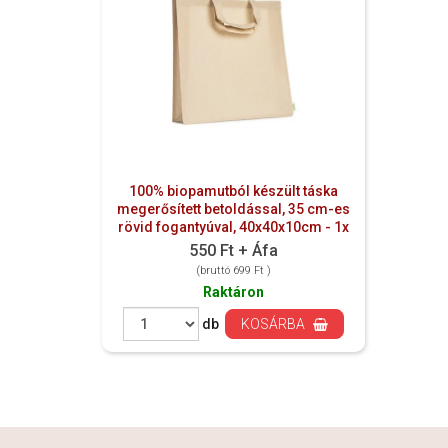
100% biopamutból készült táska
megerősített betoldással, 35 cm-es
rövid fogantyúval, 40x40x10cm - 1x
550 Ft + Áfa
(bruttó 699 Ft )
Raktáron
db
KOSÁRBA