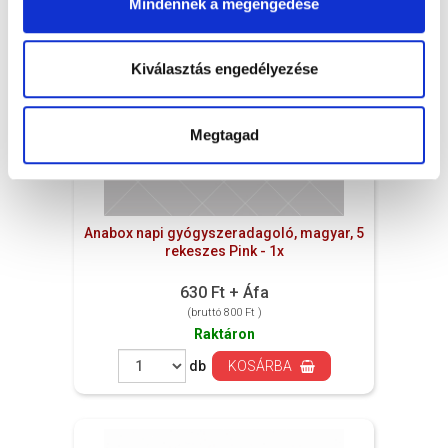
Mindennek a megengedése
Kiválasztás engedélyezése
Megtagad
Anabox napi gyógyszeradagoló, magyar, 5
rekeszes Pink - 1x
630 Ft + Áfa
(bruttó 800 Ft )
Raktáron
db
KOSÁRBA