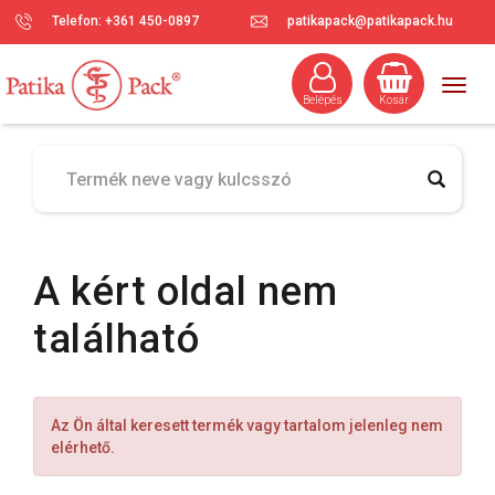
Telefon: +361 450-0897
patikapack@patikapack.hu
Togg
Belépés
Kosár
navig
A kért oldal nem
található
Az Ön által keresett termék vagy tartalom jelenleg nem
elérhető.