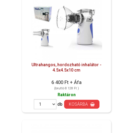
Ultrahangos, hordozható inhalátor -
4.5x4.5x10 cm
6 400 Ft + Áfa
(bruttó 8 128 Ft )
Raktáron
db
KOSÁRBA