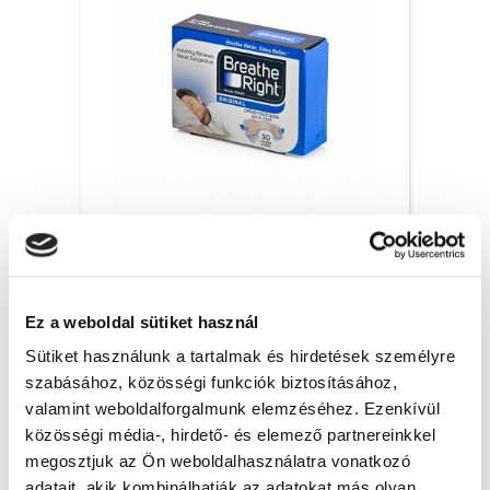
Breathe Right orrtapasz Original, S/M – 30x
6 200 Ft + Áfa
Ez a weboldal sütiket használ
(bruttó 7 874 Ft )
Raktáron
Sütiket használunk a tartalmak és hirdetések személyre
szabásához, közösségi funkciók biztosításához,
db
KOSÁRBA
valamint weboldalforgalmunk elemzéséhez. Ezenkívül
közösségi média-, hirdető- és elemező partnereinkkel
megosztjuk az Ön weboldalhasználatra vonatkozó
adatait, akik kombinálhatják az adatokat más olyan