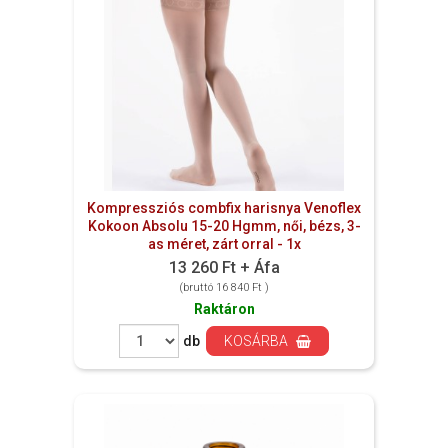
Kompressziós combfix harisnya Venoflex
Kokoon Absolu 15-20 Hgmm, női, bézs, 3-
as méret, zárt orral - 1x
13 260 Ft + Áfa
(bruttó 16 840 Ft )
Raktáron
db
KOSÁRBA