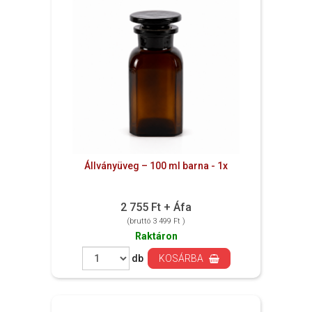
Állványüveg – 100 ml barna - 1x
2 755 Ft + Áfa
(bruttó 3 499 Ft )
Raktáron
db
KOSÁRBA