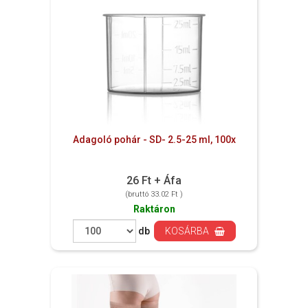
Adagoló pohár - SD- 2.5-25 ml, 100x
26 Ft + Áfa
(bruttó 33.02 Ft )
Raktáron
db
KOSÁRBA