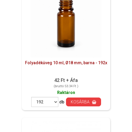
Folyadéküveg 10 ml, Ø18 mm, barna - 192x
42 Ft + Áfa
(bruttó 53.34 Ft )
Raktáron
db
KOSÁRBA