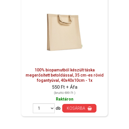
100% biopamutból készült táska
megerősített betoldással, 35 cm-es rövid
fogantyúval, 40x40x10cm - 1x
550 Ft + Áfa
(bruttó 699 Ft )
Raktáron
db
KOSÁRBA