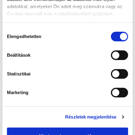
adatokkal, amelyeket Ön adott meg számukra vagy az
Ön által használt más szolgáltatásokból gyűjtöttek.
A Google adatkezeléséről:
Google adatfelelősségi oldal
Hozzájárulás
Elengedhetetlen
kiválasztása
Beállítások
Warmies melegíthető plüss: Alvó maci,
Statisztikai
barna - 32 cm levendula illatú, 1x
8 000 Ft + Áfa
Marketing
(bruttó 10 160 Ft )
Raktáron
db
KOSÁRBA
Részletek megjelenítése