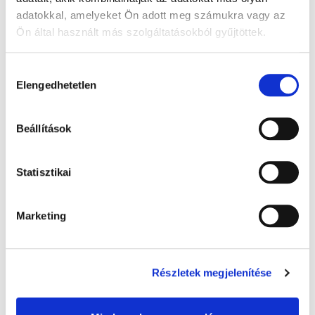
adatokkal, amelyeket Ön adott meg számukra vagy az
Ön által használt más szolgáltatásokból gyűjtöttek.
A Google adatkezeléséről:
Google adatfelelősségi oldal
Hozzájárulás
Elengedhetetlen
kiválasztása
Beállítások
Warmies melegíthető plüss: Alvó maci,
Statisztikai
barna - 32 cm levendula illatú, 1x
8 000 Ft + Áfa
Marketing
(bruttó 10 160 Ft )
Raktáron
db
KOSÁRBA
Részletek megjelenítése