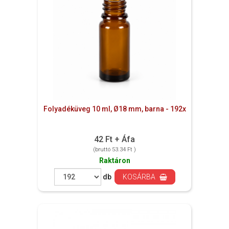
Folyadéküveg 10 ml, Ø18 mm, barna - 192x
42 Ft + Áfa
(bruttó 53.34 Ft )
Raktáron
db
KOSÁRBA