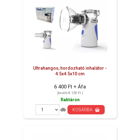
Ultrahangos, hordozható inhalátor -
4.5x4.5x10 cm
6 400 Ft + Áfa
(bruttó 8 128 Ft )
Raktáron
db
KOSÁRBA