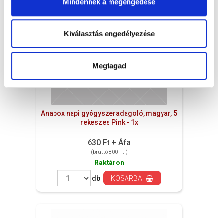
Mindennek a megengedése
Kiválasztás engedélyezése
Megtagad
Anabox napi gyógyszeradagoló, magyar, 5
rekeszes Pink - 1x
630 Ft + Áfa
(bruttó 800 Ft )
Raktáron
db
KOSÁRBA