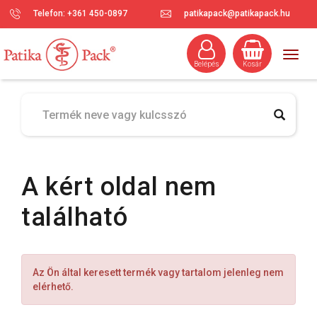
Telefon: +361 450-0897
patikapack@patikapack.hu
Togg
Belépés
Kosár
navig
A kért oldal nem
található
Az Ön által keresett termék vagy tartalom jelenleg nem
elérhető.