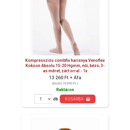
Kompressziós combfix harisnya Venoflex
Kokoon Absolu 15-20 Hgmm, női, bézs, 3-
as méret, zárt orral - 1x
13 260 Ft + Áfa
(bruttó 16 840 Ft )
Raktáron
db
KOSÁRBA