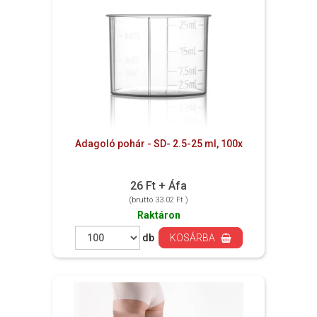
Adagoló pohár - SD- 2.5-25 ml, 100x
26 Ft + Áfa
(bruttó 33.02 Ft )
Raktáron
db
KOSÁRBA