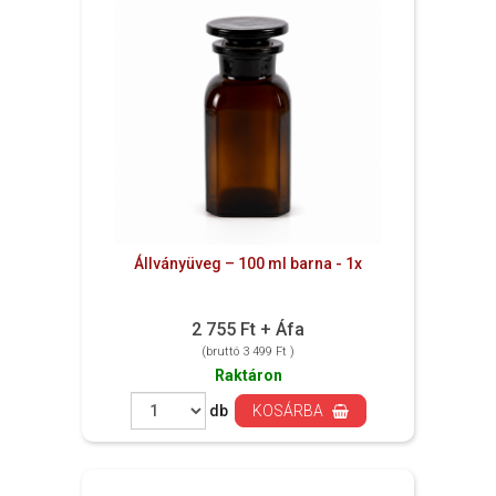
Állványüveg – 100 ml barna - 1x
2 755 Ft + Áfa
(bruttó 3 499 Ft )
Raktáron
db
KOSÁRBA