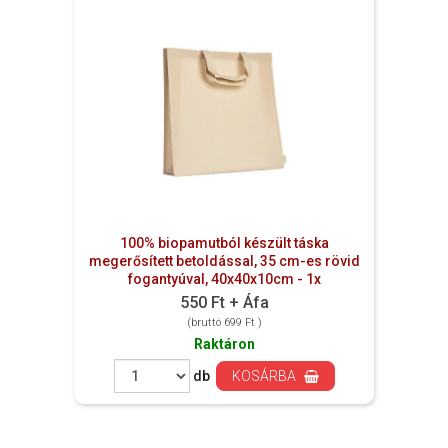
100% biopamutból készült táska
megerősített betoldással, 35 cm-es rövid
fogantyúval, 40x40x10cm - 1x
550 Ft + Áfa
(bruttó 699 Ft )
Raktáron
db
KOSÁRBA