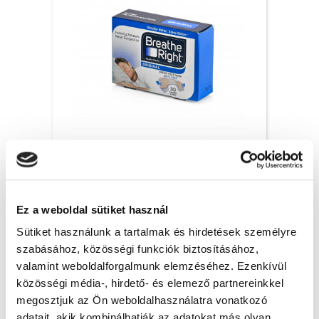
Breathe Right orrtapasz Original, S/M – 30x
6 200 Ft + Áfa
Ez a weboldal sütiket használ
(bruttó 7 874 Ft )
Raktáron
Sütiket használunk a tartalmak és hirdetések személyre
szabásához, közösségi funkciók biztosításához,
db
KOSÁRBA
valamint weboldalforgalmunk elemzéséhez. Ezenkívül
közösségi média-, hirdető- és elemező partnereinkkel
megosztjuk az Ön weboldalhasználatra vonatkozó
adatait, akik kombinálhatják az adatokat más olyan