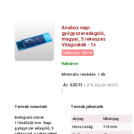
Anabox napi
gyógyszeradagoló,
magyar, 5 rekeszes
Világoskék - 1x
Cikkszám: 29118
Raktáron
Minimális rendelés: 1 db
Ár: 630 Ft
+ 27% Áfa (br. 800 Ft
)
Termék ismertető
Termék jellemzők
Befoglaló méret:
Anyag:
Műanyag
110x40x20 mm. Napi
Hosszúság:
110 mm
gyógyszer adagoló, 5
rekesszel, a rekeszeken