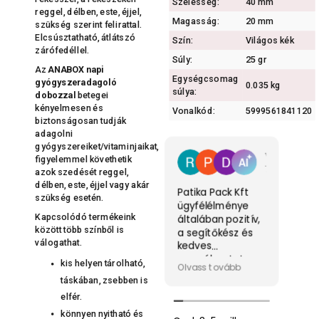
Szélesség:
40 mm
reggel, délben, este, éjjel,
Magasság:
20 mm
szükség szerint felirattal.
Elcsúsztatható, átlátszó
Szín:
Világos kék
zárófedéllel.
Súly:
25 gr
Az
ANABOX napi
Egységcsomag
gyógyszeradagoló
0.035 kg
súlya:
dobozzal
betegei
kényelmesen és
Vonalkód:
5999561841120
biztonságosan tudják
adagolni
gyógyszereiket/vitaminjaikat,
Vélemény összefoglaló
figyelemmel követhetik
72 vélemény alapján
azok szedését reggel,
délben, este, éjjel vagy akár
Patika Pack Kft
szükség esetén.
ügyfélélménye
Éve
Kapcsolódó termékeink
általában pozitív,
és 
között több színből is
a segítőkész és
max
válogathat.
kedves
vol
személyzetet
Es
kis helyen tárolható,
Olv
Olvass tovább
sokan dicsérik.
töb
táskában, zsebben is
Gyors, pontos
fig
elfér.
kiszolgálásuk és
a
informatív
meg
könnyen nyitható és