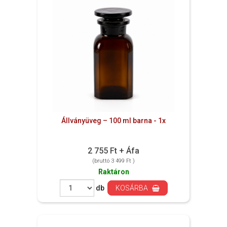
Állványüveg – 100 ml barna - 1x
2 755 Ft + Áfa
(bruttó 3 499 Ft )
Raktáron
db
KOSÁRBA