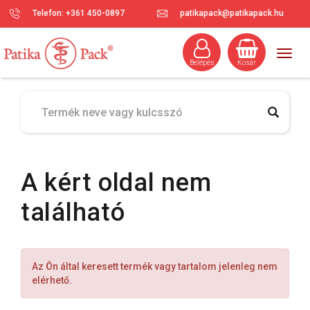
Telefon: +361 450-0897
patikapack@patikapack.hu
Togg
Belépés
Kosár
navig
A kért oldal nem
található
Az Ön által keresett termék vagy tartalom jelenleg nem
elérhető.