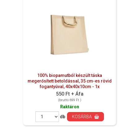
100% biopamutból készült táska
megerősített betoldással, 35 cm-es rövid
fogantyúval, 40x40x10cm - 1x
550 Ft + Áfa
(bruttó 699 Ft )
Raktáron
db
KOSÁRBA