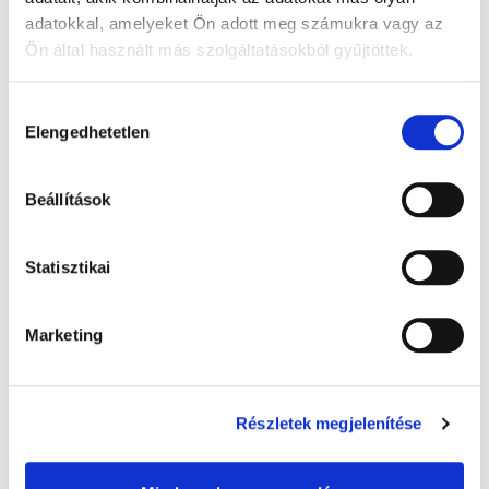
adatokkal, amelyeket Ön adott meg számukra vagy az
Ön által használt más szolgáltatásokból gyűjtöttek.
A Google adatkezeléséről:
Google adatfelelősségi oldal
Hozzájárulás
Elengedhetetlen
kiválasztása
Beállítások
Warmies melegíthető plüss: Alvó maci,
Statisztikai
barna - 32 cm levendula illatú, 1x
8 000 Ft + Áfa
Marketing
(bruttó 10 160 Ft )
Raktáron
db
KOSÁRBA
Részletek megjelenítése