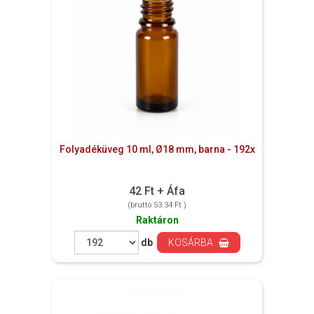
Folyadéküveg 10 ml, Ø18 mm, barna - 192x
42 Ft + Áfa
(bruttó 53.34 Ft )
Raktáron
db
KOSÁRBA