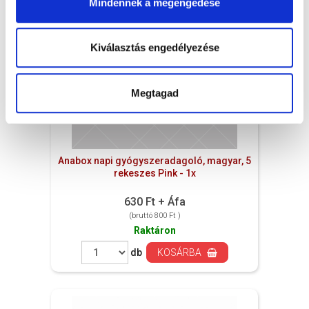
Mindennek a megengedése
Kiválasztás engedélyezése
Megtagad
Anabox napi gyógyszeradagoló, magyar, 5
rekeszes Pink - 1x
630 Ft + Áfa
(bruttó 800 Ft )
Raktáron
db
KOSÁRBA