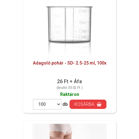
Adagoló pohár - SD- 2.5-25 ml, 100x
26 Ft + Áfa
(bruttó 33.02 Ft )
Raktáron
db
KOSÁRBA