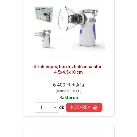
Ultrahangos, hordozható inhalátor -
4.5x4.5x10 cm
6 400 Ft + Áfa
(bruttó 8 128 Ft )
Raktáron
db
KOSÁRBA