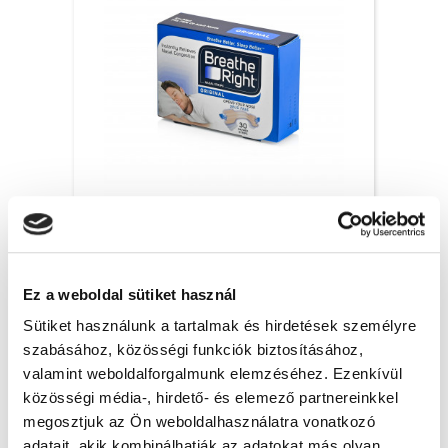
Breathe Right orrtapasz Original, S/M – 30x
6 200 Ft + Áfa
Ez a weboldal sütiket használ
(bruttó 7 874 Ft )
Raktáron
Sütiket használunk a tartalmak és hirdetések személyre
szabásához, közösségi funkciók biztosításához,
db
KOSÁRBA
valamint weboldalforgalmunk elemzéséhez. Ezenkívül
közösségi média-, hirdető- és elemező partnereinkkel
megosztjuk az Ön weboldalhasználatra vonatkozó
adatait, akik kombinálhatják az adatokat más olyan