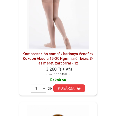
Kompressziós combfix harisnya Venoflex
Kokoon Absolu 15-20 Hgmm, női, bézs, 3-
as méret, zárt orral - 1x
13 260 Ft + Áfa
(bruttó 16 840 Ft )
Raktáron
db
KOSÁRBA