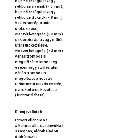
hajszálér tágulat vagy
retikuláris vénák (< 3 mm),
hajszálér tágulat vagy
retikulárid vénák (< 3 mm)
szkleroterápia utáni
utókezelése,
visszérbetegség (≥ 3 mm)
szkleroterápia vagy műtét
utáni utókezelése,
visszérbetegség (≥ 3 mm),
vénás trombózis
megelőzése terhesség
esetén vagy szülés után,
vénás trombózis
megelőzése hosszú
időtartamú utazás esetén,
nyiroködéma kezelése
(fenntartó fázis).
Ellenjavallatok:
Ismert allergia az
alkalmazott összetevőkkel
szemben, előrehaladott
diabéteszes