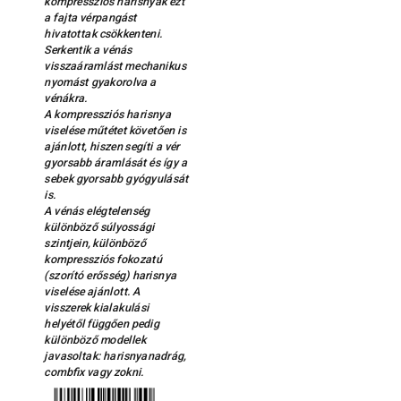
kompressziós harisnyák ezt
a fajta vérpangást
hivatottak csökkenteni.
Serkentik a vénás
visszaáramlást mechanikus
nyomást gyakorolva a
vénákra.
A kompressziós harisnya
viselése műtétet követően is
ajánlott, hiszen segíti a vér
gyorsabb áramlását és így a
sebek gyorsabb gyógyulását
is.
A vénás elégtelenség
különböző súlyossági
szintjein, különböző
kompressziós fokozatú
(szorító erősség) harisnya
viselése ajánlott. A
visszerek kialakulási
helyétől függően pedig
különböző modellek
javasoltak: harisnyanadrág,
combfix vagy zokni.