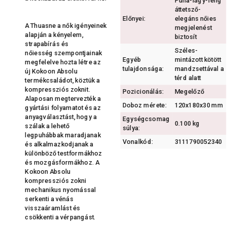
Puha-lágy-félig
áttetsző-
Előnyei:
elegáns nőies
A Thuasne a nők igényeinek
megjelenést
alapján a kényelem,
biztosít
strapabírás és
Széles-
nőiesség szempontjainak
Egyéb
mintázott kötött
megfelelve hozta létre az
tulajdonsága:
mandzsettával a
új Kokoon Absolu
térd alatt
termékcsaládot, köztük a
kompressziós zoknit.
Pozicionálás:
Megelőző
Alaposan megtervezték a
Doboz mérete:
120x180x30 mm
gyártási folyamatot és az
anyagválasztást, hogy a
Egységcsomag
0.100 kg
szálak a lehető
súlya:
legpuhábbak maradjanak
Vonalkód:
3111790052340
és alkalmazkodjanak a
különböző testformákhoz
és mozgásformákhoz. A
Kokoon Absolu
kompressziós zokni
mechanikus nyomással
serkenti a vénás
visszaáramlást és
csökkenti a vérpangást.