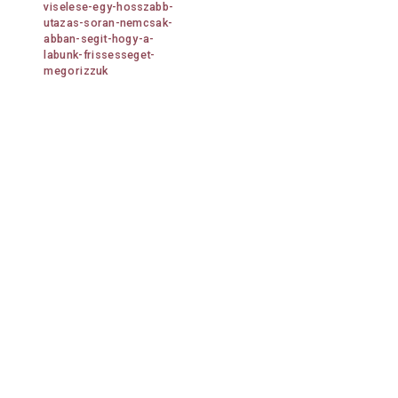
viselese-egy-hosszabb-
utazas-soran-nemcsak-
abban-segit-hogy-a-
labunk-frissesseget-
megorizzuk