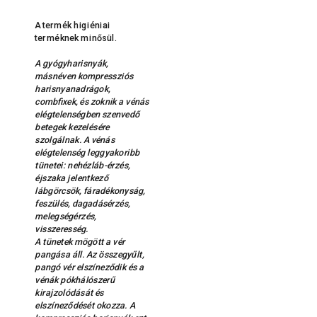
A termék higiéniai
terméknek minősül.
A gyógyharisnyák,
másnéven kompressziós
harisnyanadrágok,
combfixek, és zoknik a vénás
elégtelenségben szenvedő
betegek kezelésére
szolgálnak. A vénás
elégtelenség leggyakoribb
tünetei: nehézláb-érzés,
éjszaka jelentkező
lábgörcsök, fáradékonyság,
feszülés, dagadásérzés,
melegségérzés,
visszeresség.
A tünetek mögött a vér
pangása áll. Az összegyűlt,
pangó vér elszíneződik és a
vénák pókhálószerű
kirajzolódását és
elszíneződését okozza. A