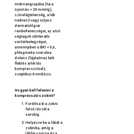
mikroangiopátia (ha a
nyomás > 30 mmHg),
szívelégtelenség, a láb
nedvező vagy súlyos
dermatológiai
rendellenességei, az alsó
végtagok obliteratív
verőérbetegségei,
amennyiben a BKI < 0,6,
phlegmatia coerulea
dolens (fájdalmas kék
flebitis artériás
kompresszióval),
szeptikus trombózis.
Hogyan kell felvenni a
kompressziós zoknit?
Fordítsa ki a zokni
felső részét a
sarokig.
Helyezze be a lábát a
zokniba, amíg a
lábfej csúcsa és a