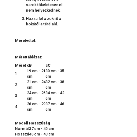
sarok tökéletesen el
nem helyezkednek.
Húzza fel a zoknit a
bokától a térd alá.
Méretvétel:
Mérettáblázat:
Méret
cB
cC
19 cm - 21
30 cm - 35
1
cm
cm
21 cm - 24
32 cm - 38
2
cm
cm
24 cm - 26
34 cm - 42
3
cm
cm
26 cm - 29
37 cm - 46
4
cm
cm
Modell
Hosszúság
Normál
37 cm - 40 cm
Hosszú
40 cm - 43 cm