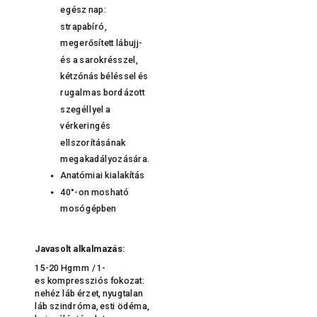
egész nap:
strapabíró,
megerősített lábujj-
és a sarokrésszel,
kétzónás béléssel és
rugalmas bordázott
szegéllyel a
vérkeringés
ellszorításának
megakadályozására.
Anatómiai kialakítás
40°-on mosható
mosógépben
Javasolt alkalmazás:
15-20 Hgmm / 1-
es kompressziós fokozat:
nehéz láb érzet, nyugtalan
láb szindróma, esti ödéma,