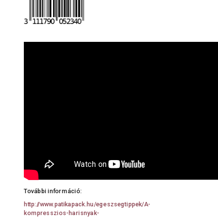
További információ:
http://www.patikapack.hu/egeszsegtippek/A-
kompresszios-harisnyak-