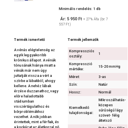
Minimális rendelés: 1 db
Ár: 5 950 Ft
+ 27% Áfa (br. 7
557 Ft )
Termék ismertető
Termék jellemzők
A vénás elégtelenség az
Kompressziós
1
egyik leggyakoribb
osztály:
krónikus állapot. A vénák
Kompresszió
tónusának hiánya miatt a
15-20 mmHg
mértéke:
vénák már nem úgy
juttatják vissza a vért a
Méret:
3-as
szívbe a lábakból, ahogy
Szín:
Natúr
kellene. A nehéz lábak
érzése duzzanathoz, vagy
Hossz:
Normál
előre haladottabb
Mikroszálhatás-
stádiumban
közepes
visszértágulathoz és
Kiemelkedő
sűrűségű lágy
bőrproblémákhoz
tulajdonságai:
szövet- félig
vezethet. A nők jobban
áttetsző
érintettek, mint a férfiak, és
a kockázat az életkorral nő.