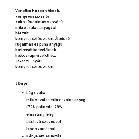
Venoflex Kokoon Absolu
kompressziós női
zokni:
Rugalmas szövésű
mikroszálas anyagból
készült
kompressziós zokni. Áttetsző,
rugalmas és puha anyagú
harisnyát kedvelőknek,
hétköznapi viselethez.
Tavaszi - nyári
kompressziós zokni.
Előnyei:
Lágy, puha
mikroszálas mikroszálas anyag
(72% poliamid, 28%
elasztán), félig
áttetsző szövéssel,
lapos varrással
Kényelem és tartás