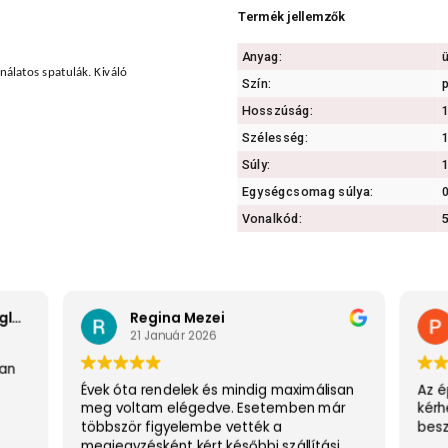
Termék jellemzők
Anyag:
ü
ználatos spatulák. Kiváló
Szín:
Hosszúság:
Szélesség:
Súly:
1
Egységcsomag súlya:
0
Vonalkód:
Vélemény összefoglaló
Regina Mezei
21 Január 2026
ban
Évek óta rendelek és mindig maximálisan
Az é
meg voltam elégedve. Esetemben már
kérh
többször figyelembe vették a
besz
megjegyzésként kért későbbi szállítási