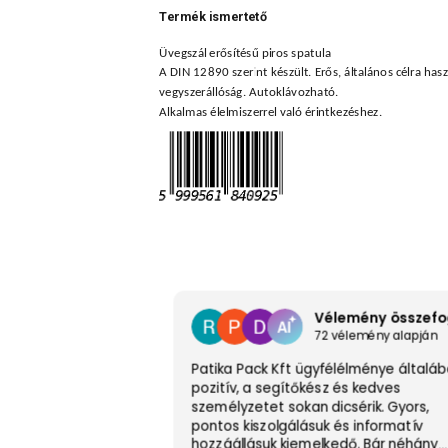
Termék ismertető
Üvegszál erősítésű piros spatula
A DIN 12890 szerint készült. Erős, általános célra has
vegyszerállóság. Autoklávozható.
Alkalmas élelmiszerrel való érintkezéshez.
72 vélemény alapján
Patika Pack Kft ügyfélélménye általá
pozitív, a segítőkész és kedves
személyzetet sokan dicsérik. Gyors,
pontos kiszolgálásuk és informatív
hozzáállásuk kiemelkedő. Bár néhány