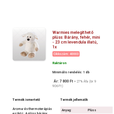
Warmies melegíthető
plüss: Bárány, fehér, mini
- 23 cm levendula illatú,
1x
Cikkszám: 40003
Raktáron
Minimális rendelés: 1 db
Ár: 7 800 Ft
+ 27% Áfa (br. 9
906 Ft )
Termék ismertető
Termék jellemzők
Aroma-és thermoterápiás
Anyag:
Plüss
eszköz. A plüss bárány