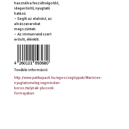
használva feszültségoldó,
idegerősítő, nyugtató
hatású.
– Segíti az elalvást, az
alvászavarokat
megszünteti.
– Az immunrendszert
erősíti, élénkíti.
További információ:
http://www.patikapack.hu/egeszsegtippek/Warmies-
nyugtatomelegsegminden-
korosztalynak-plussok-
formajaban