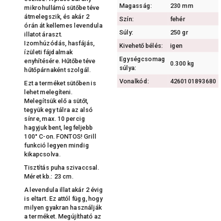
Magasság:
230 mm
mikrohullámú sütőbe téve
átmelegszik, és akár 2
Szín:
fehér
órán át kellemes levendula
Súly:
250 gr
illatot áraszt.
Izomhúzódás, hasfájás,
Kivehető bélés:
igen
ízületi fájdalmak
Egységcsomag
enyhítésére. Hűtőbe téve
0.300 kg
súlya:
hűtőpárnaként szolgál.
Vonalkód:
4260101893680
Ezt a terméket sütőben is
lehet melegíteni.
Melegítsük elő a sütőt,
tegyük egy tálra az alsó
sínre, max. 10 percig
hagyjuk bent, legfeljebb
100° C-on. FONTOS! Grill
funkció legyen mindig
kikapcsolva.
Tisztítás puha szivaccsal.
Méret kb.: 23 cm.
A levendula illat akár 2 évig
is eltart. Ez attól függ, hogy
milyen gyakran használják
a terméket. Megújítható az