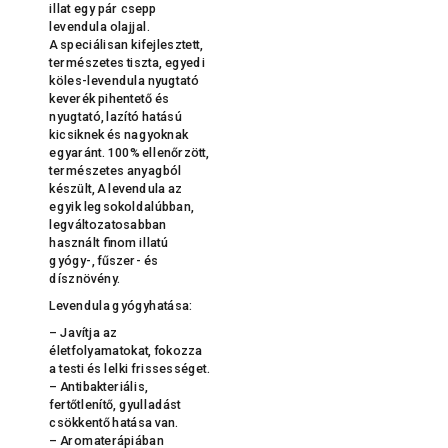
illat egy pár csepp
levendula olajjal.
A speciálisan kifejlesztett,
természetes tiszta, egyedi
köles-levendula nyugtató
keverék pihentető és
nyugtató, lazító hatású
kicsiknek és nagyoknak
egyaránt. 100% ellenőrzött,
természetes anyagból
készült, A levendula az
egyik legsokoldalúbban,
legváltozatosabban
használt finom illatú
gyógy-, fűszer- és
dísznövény.
Levendula gyógyhatása:
– Javítja az
életfolyamatokat, fokozza
a testi és lelki frissességet.
– Antibakteriális,
fertőtlenítő, gyulladást
csökkentő hatása van.
– Aromaterápiában