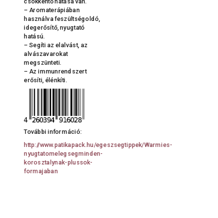
csökkentő hatása van.
– Aromaterápiában
használva feszültségoldó,
idegerősítő, nyugtató
hatású.
– Segíti az elalvást, az
alvászavarokat
megszünteti.
– Az immunrendszert
erősíti, élénkíti.
További információ:
http://www.patikapack.hu/egeszsegtippek/Warmies-
nyugtatomelegsegminden-
korosztalynak-plussok-
formajaban