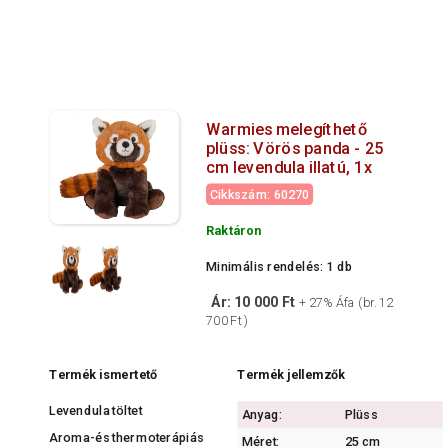
Warmies melegíthető
plüss: Vörös panda - 25
cm levendula illatú, 1x
Cikkszám: 60270
Raktáron
Minimális rendelés: 1 db
Ár: 10 000 Ft
+ 27% Áfa (br. 12
700 Ft )
Termék ismertető
Termék jellemzők
Levendula töltet
Anyag:
Plüss
Aroma-és thermoterápiás
Méret:
25 cm