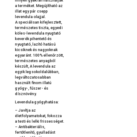
milyen gyakran használják
a terméket. Megújítható az
illat egy pár csepp
levendula olajjal.
A speciálisan kifejlesztett,
természetes tiszta, egyedi
köles-levendula nyugtató
keverék pihentető és
nyugtató, lazító hatású
kicsiknek és nagyoknak
egyaránt. 100% ellenőrzött,
természetes anyagból
készült, A levendula az
egyik legsokoldalúbban,
legváltozatosabban
használt finom illatú
gyógy-, fűszer- és
dísznövény.
Levendula gyógyhatása:
– Javítja az
életfolyamatokat, fokozza
a testi és lelki frissességet.
– Antibakteriális,
fertőtlenítő, gyulladást