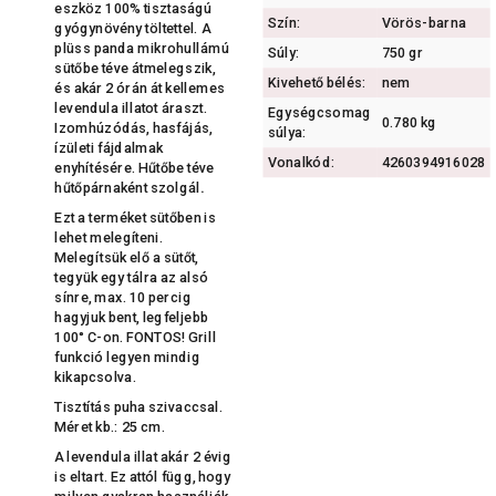
eszköz 100% tisztaságú
Szín:
Vörös-barna
gyógynövény töltettel. A
plüss panda mikrohullámú
Súly:
750 gr
sütőbe téve átmelegszik,
Kivehető bélés:
nem
és akár 2 órán át kellemes
levendula illatot áraszt.
Egységcsomag
0.780 kg
Izomhúzódás, hasfájás,
súlya:
ízületi fájdalmak
Vonalkód:
4260394916028
enyhítésére. Hűtőbe téve
hűtőpárnaként szolgál
.
Ezt a terméket sütőben is
lehet melegíteni.
Melegítsük elő a sütőt,
tegyük egy tálra az alsó
sínre, max. 10 percig
hagyjuk bent, legfeljebb
100° C-on. FONTOS! Grill
funkció legyen mindig
kikapcsolva.
Tisztítás puha szivaccsal.
Méret kb.: 25 cm.
A levendula illat akár 2 évig
is eltart. Ez attól függ, hogy