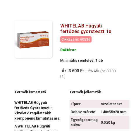
WHITELAB Húgyúti
fertőzés gyorsteszt 1x
Cikkszám: 60536
Raktáron
Minimális rendelés: 1 db
Ár: 3 600 Ft
+ 5% Áfa (br. 3 780
Ft )
Termék ismertető
Termék jellemzők
WHITELAB Húgyúti
Típus:
Vizelet teszt
fertőzés Gyorsteszt –
Doboz mérete:
140x55x20 mm
Vizeletvizsgálat több
komponens kimutatására
Egységcsomag
0.020 kg
súlya:
A
WHITELAB Húgyúti