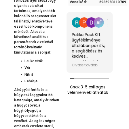
fertőzés Gyorsteszt
egy
Vonalkód:
6936983110709
olyan tesztcsíkot
tartalmaz, amelyen több
különálló reagensterület
Vélemény összefoglaló
található, lehetővé téve
72 vélemény alapján
ezzel több komponens
mérését. A teszt a
Patika Pack Kft
következő analitikus
ügyfélélménye
Éve
paraméterek vizeletből
általában pozitív,
és 
történő kvalitatív
a segítőkész és
max
kimutatására szolgál:
kedves
vol
Leukociták
személyzetet
Es
Olv
Olvass tovább
sokan dicsérik.
töb
Vér
Gyors, pontos
fig
Nitrit
kiszolgálásuk és
a
Fehérje
informatív
meg
Csak 3-5 csillagos
hozzáállásuk
kér
A húgyúti fertőzés a
vélemények láthatók
kiemelkedő. Bár
szá
húgyutak leggyakoribb
néhány
esz
betegsége, amely érintheti
negatívum is
a húgycsövet, a
fel
felmerült, a
húgyhólyagot, a
min
húgyvezetéket és a
vásárlási élmény
ven
veséket. Az egészséges
gyakran örömet
na
emberek vizelete steril,
okoz az
kös