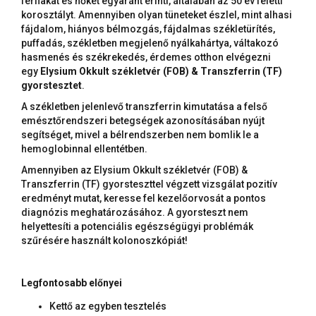
férfiakat és nőket egyaránt érinti, általában az 50 év feletti
korosztályt. Amennyiben olyan tüneteket észlel, mint alhasi
fájdalom, hiányos bélmozgás, fájdalmas székletürítés,
puffadás, székletben megjelenő nyálkahártya, váltakozó
hasmenés és székrekedés, érdemes otthon elvégezni
egy
Elysium Okkult székletvér (FOB) & Transzferrin (TF)
gyorstesztet
.
A székletben jelenlevő transzferrin kimutatása a felső
emésztőrendszeri betegségek azonosításában nyújt
segítséget, mivel a bélrendszerben nem bomlik le a
hemoglobinnal ellentétben.
Amennyiben az Elysium Okkult székletvér (FOB) &
Transzferrin (TF) gyorsteszttel végzett vizsgálat pozitív
eredményt mutat, keresse fel kezelőorvosát a pontos
diagnózis meghatározásához. A gyorsteszt nem
helyettesíti a potenciális egészségügyi problémák
szűrésére használt kolonoszkópiát!
Legfontosabb előnyei
Kettő az egyben tesztelés