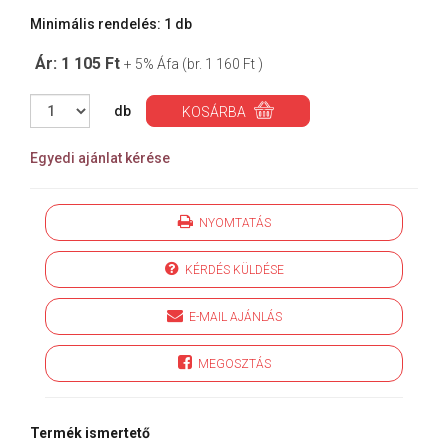
Minimális rendelés: 1 db
Ár: 1 105 Ft
+ 5% Áfa (br. 1 160 Ft )
db
KOSÁRBA
Egyedi ajánlat kérése
NYOMTATÁS
KÉRDÉS KÜLDÉSE
E-MAIL AJÁNLÁS
MEGOSZTÁS
Termék ismertető