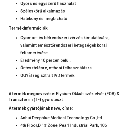
Gyors és egyszerű használat
Széleskörű alkalmazás
Hatékony és megbízható
Termékinformációk
Gyomor- és bélrendszeri vérzés kimutatására,
valamint emésztőrendszeri betegségek korai
felismerésére.
Eredmény 10 percen belül.
Öntesztelésre, otthoni felhasználásra.
OGYÉI regisztrált IVD termék.
A termék megnevezése:
Elysium Okkult székletvér (FOB) &
Transzferrin (TF) gyorsteszt
A termék gyártójának neve, címe:
Anhui Deepblue Medical Technology Co.,ltd.
4th Floor,D 1# Zone, Pearl Industrial Park, 106