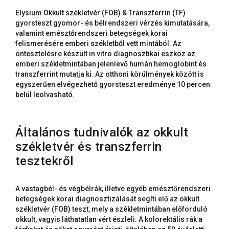
Elysium Okkult székletvér (FOB) & Transzferrin (TF)
gyorsteszt gyomor- és bélrendszeri vérzés kimutatására,
valamint emésztőrendszeri betegségek korai
felismerésére emberi székletből vett mintából. Az
öntesztelésre készült in vitro diagnosztikai eszköz az
emberi székletmintában jelenlevő humán hemoglobint és
transzferrint mutatja ki. Az otthoni körülmények között is
egyszerűen elvégezhető gyorsteszt eredménye 10 percen
belül leolvasható.
Általános tudnivalók az okkult
székletvér és transzferrin
tesztekről
A vastagbél- és végbélrák, illetve egyéb emésztőrendszeri
betegségek korai diagnosztizálását segíti elő az okkult
székletvér (FOB) teszt, mely a székletmintában előforduló
okkult, vagyis láthatatlan vért észleli. A kolorektális rák a