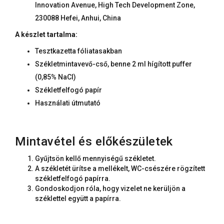
Innovation Avenue, High Tech Development Zone,
230088 Hefei, Anhui, China
A készlet tartalma:
Tesztkazetta fóliatasakban
Székletmintavevő-cső, benne 2 ml hígított puffer
(0,85% NaCl)
Székletfelfogó papír
Használati útmutató
Mintavétel és előkészületek
Gyűjtsön kellő mennyiségű székletet.
A székletét ürítse a mellékelt, WC-csészére rögzített
székletfelfogó papírra.
Gondoskodjon róla, hogy vizelet ne kerüljön a
széklettel együtt a papírra.