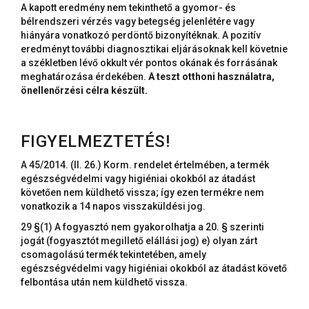
A kapott eredmény nem tekinthető a gyomor- és
bélrendszeri vérzés vagy betegség jelenlétére vagy
hiányára vonatkozó perdöntő bizonyítéknak. A pozitív
eredményt további diagnosztikai eljárásoknak kell követnie
a székletben lévő okkult vér pontos okának és forrásának
meghatározása érdekében.
A teszt otthoni használatra,
önellenőrzési célra készült.
FIGYELMEZTETÉS!
A 45/2014. (II. 26.) Korm. rendelet értelmében, a termék
egészségvédelmi vagy higiéniai okokból az átadást
követően nem küldhető vissza; így ezen termékre nem
vonatkozik a 14 napos visszaküldési jog.
29 §(1) A fogyasztó nem gyakorolhatja a 20. § szerinti
jogát (fogyasztót megillető elállási jog) e) olyan zárt
csomagolású termék tekintetében, amely
egészségvédelmi vagy higiéniai okokból az átadást követő
felbontása után nem küldhető vissza.