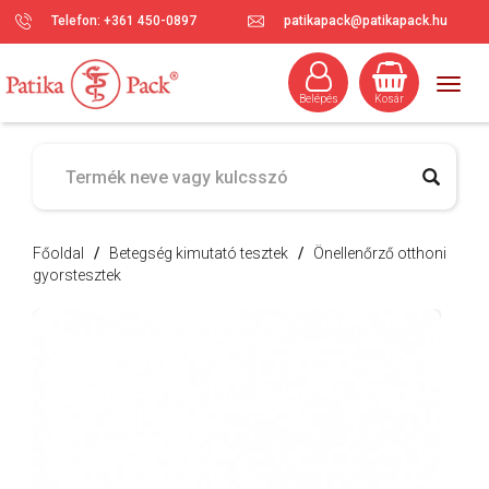
Telefon: +361 450-0897
patikapack@patikapack.hu
Togg
Belépés
Kosár
navig
Főoldal
/
Betegség kimutató tesztek
/
Önellenőrző otthoni
gyorstesztek