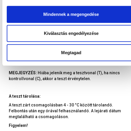
Negatív eredmény
Mindennek a megengedése
Amennyiben csak a C-vonal jelenik meg a teszt
kontrollterületén, akkor az eredmény negatív. Ilyenkor sem
a hemoglobinnál, sem a transzferrinnél nem jelenik meg a
Kiválasztás engedélyezése
T-nél vonal.
Érvénytelen eredmény
Megtagad
Ha 10 percen belül nem jelenik meg a C-vonal, akkor az
eredmény érvénytelen, és a tesztet egy új eszközzel meg
kell ismételni.
MEGJEGYZÉS:
Hiába jelenik meg a tesztvonal (T), ha nincs
kontrollvonal (C), akkor a teszt érvénytelen.
A teszt tárolása:
A teszt zárt csomagolásban 4 - 30 °C között tárolandó.
Felbontás után egy órával felhasználandó. A lejárati dátum
megtalálható a csomagoláson.
Figyelem!