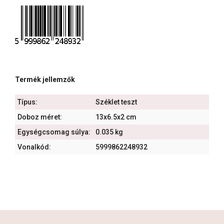
Termék jellemzők
Típus:
Széklet teszt
Doboz méret:
13x6.5x2 cm
Egységcsomag súlya:
0.035 kg
Vonalkód:
5999862248932