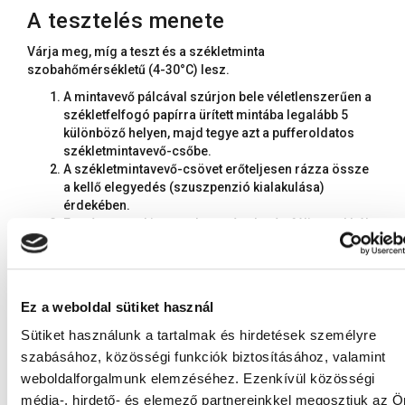
A tesztelés menete
Várja meg, míg a teszt és a székletminta
szobahőmérsékletű (4-30°C) lesz.
A mintavevő pálcával szúrjon bele véletlenszerűen a
székletfelfogó papírra ürített mintába legalább 5
különböző helyen, majd tegye azt a pufferoldatos
székletmintavevő-csőbe.
A székletmintavevő-csövet erőteljesen rázza össze
a kellő elegyedés (szuszpenzió kialakulása)
érdekében.
Ezután vegye ki a tesztkazettát a lezárt fóliatasakból,
és helyezze egy sima felületre.
Adjon 3 vagy 4 csepp jól összerázott mintát a teszt
mindkét mintafogadó nyílásába (S).
10 percen belül olvassa le az eredményt. 10 perc
Ez a weboldal sütiket használ
után az eredmény már nem értelmezhető.
Sütiket használunk a tartalmak és hirdetések személyre
szabásához, közösségi funkciók biztosításához, valamint
Az eredmények értelmezése
weboldalforgalmunk elemzéséhez. Ezenkívül közösségi
média-, hirdető- és elemező partnereinkkel megosztjuk az Ö