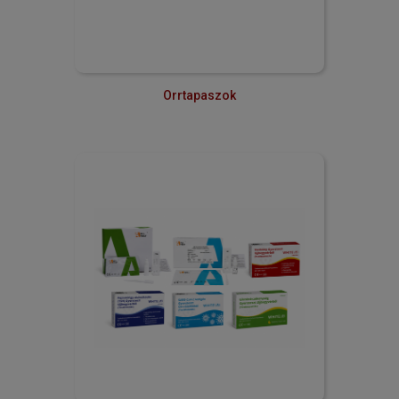
Orrtapaszok