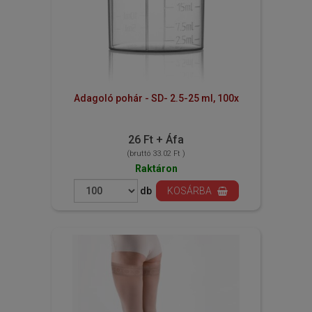
Adagoló pohár - SD- 2.5-25 ml, 100x
26 Ft + Áfa
(bruttó 33.02 Ft )
Raktáron
db
KOSÁRBA