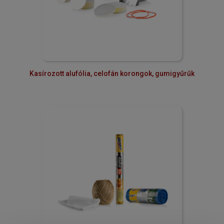
Kasírozott alufólia, celofán korongok, gumigyűrűk