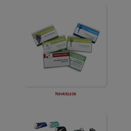
Névkitűzők