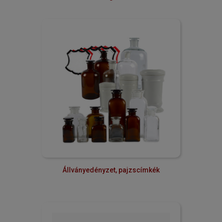
Állványedényzet, pajzscímkék