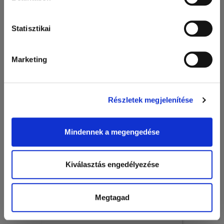
papírpoharak, selyempapír
Statisztikai
Marketing
Részletek megjelenítése
Mindennek a megengedése
Kiválasztás engedélyezése
Szignatúrák, patika azonosítók, szigillumok, egyedi címkék
és magi kártyák
Megtagad