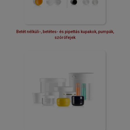
Betét nélküli-, betétes- és pipettás kupakok, pumpák,
szórófejek