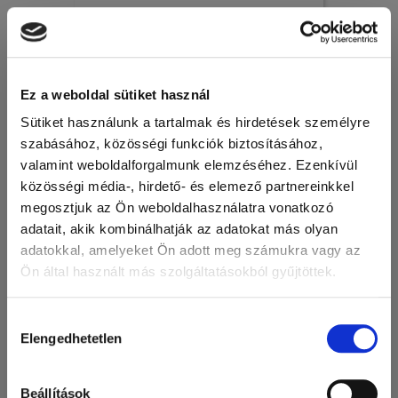
Egyéb laboratóriumi kellékek
Ez a weboldal sütiket használ
Sütiket használunk a tartalmak és hirdetések személyre
szabásához, közösségi funkciók biztosításához,
valamint weboldalforgalmunk elemzéséhez. Ezenkívül
közösségi média-, hirdető- és elemező partnereinkkel
megosztjuk az Ön weboldalhasználatra vonatkozó
adatait, akik kombinálhatják az adatokat más olyan
adatokkal, amelyeket Ön adott meg számukra vagy az
Ön által használt más szolgáltatásokból gyűjtöttek.
A Google adatkezeléséről:
Google adatfelelősségi oldal
Hozzájárulás
Elengedhetetlen
kiválasztása
Műanyag-, papír- és vászon expediáló tasakok, táskák,
Beállítások