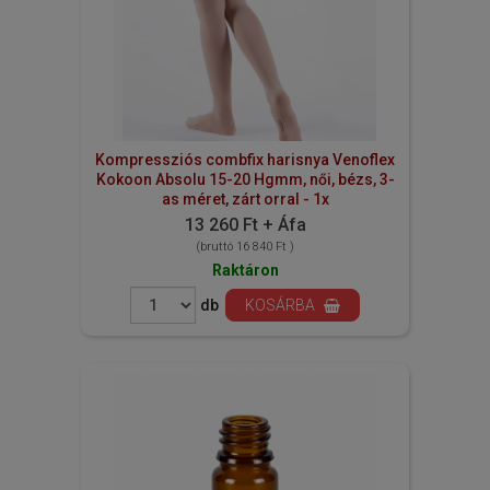
Kompressziós combfix harisnya Venoflex
Kokoon Absolu 15-20 Hgmm, női, bézs, 3-
as méret, zárt orral - 1x
13 260 Ft + Áfa
(bruttó 16 840 Ft )
Raktáron
db
KOSÁRBA