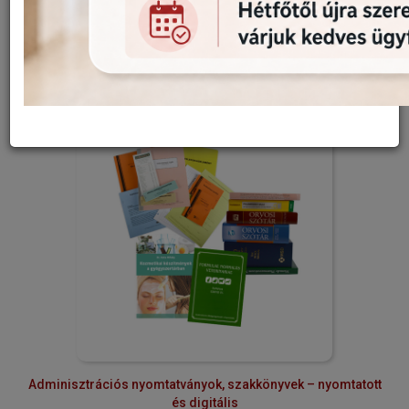
TERMÉKKATEGÓRIÁK
Adminisztrációs nyomtatványok, szakkönyvek – nyomtatott
és digitális