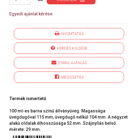
Egyedi ajánlat kérése
NYOMTATÁS
KÉRDÉS KÜLDÉSE
E-MAIL AJÁNLÁS
MEGOSZTÁS
Termék ismertető
100 ml-es barna színű állványüveg. Magassága
üvegdugóval 115 mm, üvegdugó nélkül 104 mm. A négyzet
alakú oldalak élhosszúsága 52 mm. Szájnyílás belső
mérete: 29 mm.