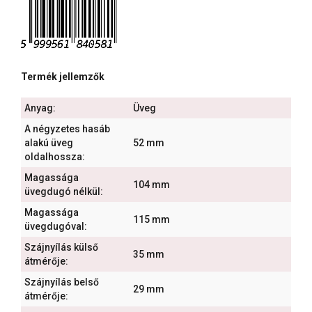
Termék jellemzők
Anyag:
Üveg
A négyzetes hasáb
alakú üveg
52 mm
oldalhossza:
Magassága
104 mm
üvegdugó nélkül:
Magassága
115 mm
üvegdugóval:
Szájnyílás külső
35 mm
átmérője:
Szájnyílás belső
29 mm
átmérője: