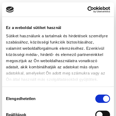
Ez a weboldal sütiket használ
Sütiket használunk a tartalmak és hirdetések személyre
szabásához, közösségi funkciók biztosításához,
valamint weboldalforgalmunk elemzéséhez. Ezenkívül
közösségi média-, hirdető- és elemező partnereinkkel
megosztjuk az Ön weboldalhasználatra vonatkozó
adatait, akik kombinálhatják az adatokat más olyan
adatokkal, amelyeket Ön adott meg számukra vagy az
Ön által használt más szolgáltatásokból gyűjtöttek.
Állványüveg – 100 ml fehér - 1x
A Google adatkezeléséről:
Google adatfelelősségi oldal
Hozzájárulás
2 900 Ft + Áfa
Elengedhetetlen
kiválasztása
(bruttó 3 683 Ft )
Raktáron
db
KOSÁRBA
Beállítások