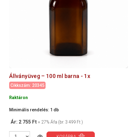
Állványüveg – 100 ml barna - 1x
Cikkszám: 20345
Raktáron
Minimális rendelés: 1 db
Ár: 2 755 Ft
+ 27% Áfa (br. 3 499 Ft )
db
KOSÁRBA