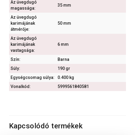
Az üvegdugó
35 mm
magassága:
Az üvegdugó
karimájának
50 mm
átmérője:
Az üvegdugó
karimájának
6 mm
vastagsága:
Szín:
Barna
Súly:
190 gr
Egységcsomag súlya:
0.400 kg
Vonalkód:
5999561840581
Kapcsolódó termékek