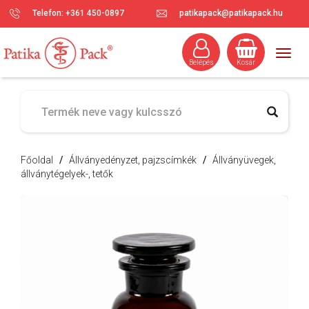
Telefon: +361 450-0897
patikapack@patikapack.hu
Togg
Belépés
Kosár
navig
Főoldal
/
Állványedényzet, pajzscímkék
/
Állványüvegek,
állványtégelyek-, tetők