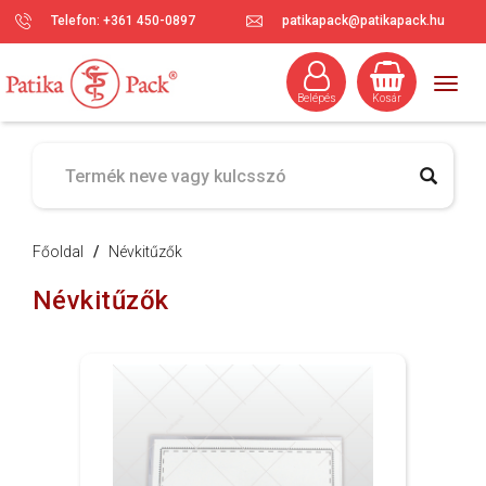
Telefon: +361 450-0897
patikapack@patikapack.hu
Togg
Belépés
Kosár
navig
Főoldal
/
Névkitűzők
Névkitűzők