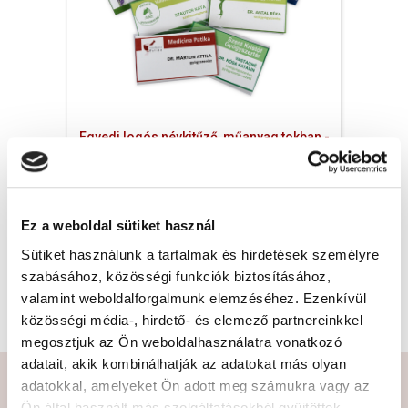
Egyedi logós névkitűző, műanyag tokban -
55x90 mm, 1x
Ez a weboldal sütiket használ
Rendelésre
Sütiket használunk a tartalmak és hirdetések személyre
TOVÁBBI INFORMÁCIÓK
szabásához, közösségi funkciók biztosításához,
valamint weboldalforgalmunk elemzéséhez. Ezenkívül
közösségi média-, hirdető- és elemező partnereinkkel
megosztjuk az Ön weboldalhasználatra vonatkozó
adatait, akik kombinálhatják az adatokat más olyan
adatokkal, amelyeket Ön adott meg számukra vagy az
Ön által használt más szolgáltatásokból gyűjtöttek.