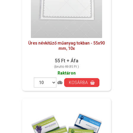
Üres névkitűző műanyag tokban - 55x90
mm, 10x
55 Ft + Áfa
(bruttó 69.85 Ft )
Raktáron
db
KOSÁRBA