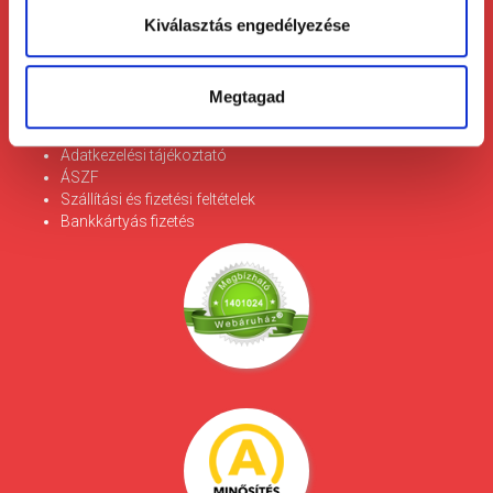
Kiválasztás engedélyezése
Telefon: +36 1 450-0897
E-mail:
patikapack@patikapack.hu
Cím: 1139 Budapest, Lomb utca 31/b.
Megtagad
Információ
Adatkezelési tájékoztató
ÁSZF
Szállítási és fizetési feltételek
Bankkártyás fizetés