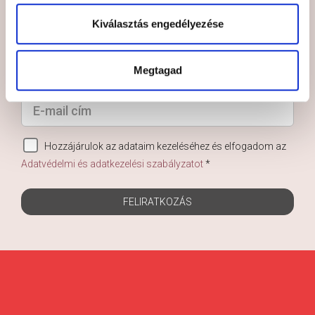
Iratkozzon fel hírlevelünkre, hogy ne
Kiválasztás engedélyezése
maradjon le az újdonságokról!
Megtagad
Hozzájárulok az adataim kezeléséhez és elfogadom az
Adatvédelmi és adatkezelési szabályzatot
*
FELIRATKOZÁS