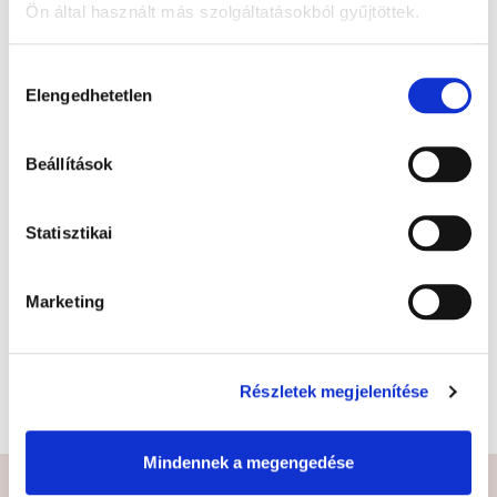
Ön által használt más szolgáltatásokból gyűjtöttek.
A Google adatkezeléséről:
Google adatfelelősségi oldal
Hozzájárulás
Elengedhetetlen
kiválasztása
Beállítások
Statisztikai
Marketing
Kineziológiai tapaszok
Részletek megjelenítése
Mindennek a megengedése