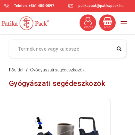
Telefon: +361 450-0897
patikapack@patikapack.hu
Togg
Belépés
Kosár
navig
Főoldal
/
Gyógyászati segédeszközök
Gyógyászati segédeszközök