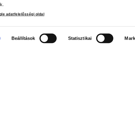
k.
le adatfelelősségi oldal
ció
Beállítások
Statisztikai
Mark
ési tájékoztató
 és fizetési
yás fizetés
Műk. eng. sz.: 11869/2021/1/13