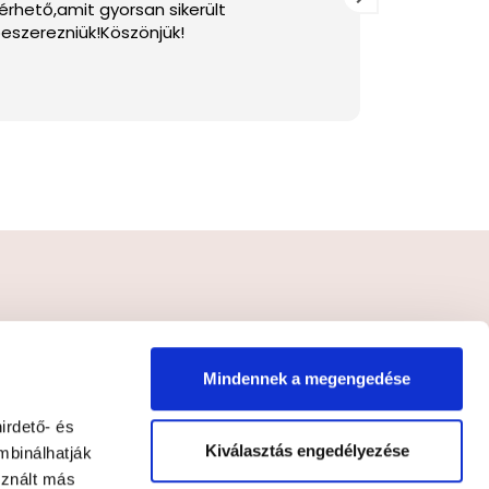
érhető,amit gyorsan sikerült
szakirodal
eszerezniük!Köszönjük!
FELIRATKOZÁS
Mindennek a megengedése
lyzatot
*
irdető- és
Kiválasztás engedélyezése
mbinálhatják
sznált más