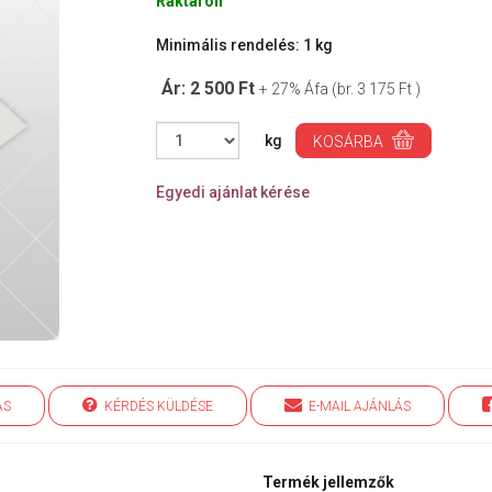
Raktáron
Minimális rendelés: 1 kg
Ár: 2 500 Ft
+ 27% Áfa (br. 3 175 Ft )
kg
KOSÁRBA
Egyedi ajánlat kérése
ÁS
KÉRDÉS KÜLDÉSE
E-MAIL AJÁNLÁS
Termék jellemzők