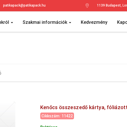
patikapack@patikapack.hu
1139 Budapest, Lo
nkról
Szakmai információk
Kedvezmény
Kapc
Kenőcs összeszedő kártya, fóliázott
Cikkszám: 11422