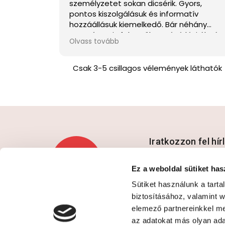
személyzetet sokan dicsérik. Gyors,
pontos kiszolgálásuk és informatív
hozzáállásuk kiemelkedő. Bár néhány
negatívum is felmerült, a vásárlási élmén
Olvass tovább
gyakran örömet okoz az ügyfeleknek.
Csak 3-5 csillagos vélemények láthatók
Iratkozzon fel hí
Ez a weboldal sütiket has
Sütiket használunk a tart
Hozzájárulok az a
biztosításához, valamint 
elemező partnereinkkel me
az adatokat más olyan ad