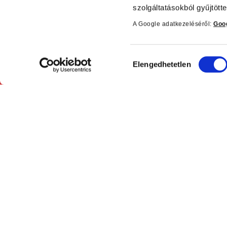
szolgáltatásokból gyűjtötte
A Google adatkezeléséről:
Goog
Kapcsolat
Informá
Hozzájárulás
Elengedhetetlen
kiválasztása
Telefon: +36 1 450-0897
Adatkezel
E-mail:
ÁSZF
patikapack@patikapack.hu
Szállítási
Cím: 1139 Budapest,
feltételek
Lomb utca 31/b.
Bankkárt