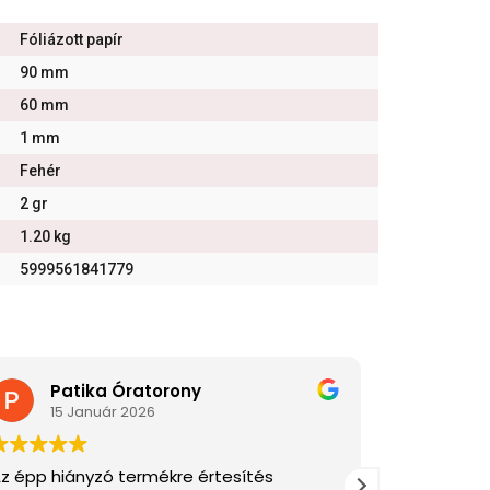
Fóliázott papír
90 mm
60 mm
1 mm
Fehér
2 gr
1.20 kg
5999561841779
Patika Óratorony
Di
15 Január 2026
2 J
z épp hiányzó termékre értesítés
Gyors és p