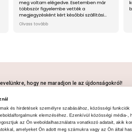
meg voltam elégedve. Esetemben már
k
többször figyelembe vették a
b
megjegyzésként kért későbbi szállítási
y
napot, eszerint időzítve a feladást, így
Olvass tovább
mindig át tudtam venni. Ez úton is nagyon
köszönöm! :)
rlevelünkre, hogy ne maradjon le az újdonságokról!
znál
almak és hirdetések személyre szabásához, közösségi funkciók
dataim kezeléséhez és elfogadom az
Adatvédelmi és adatkezelési szabá
weboldalforgalmunk elemzéséhez. Ezenkívül közösségi média-, h
gosztjuk az Ön weboldalhasználatra vonatkozó adatait, akik ko
atokkal, amelyeket Ön adott meg számukra vagy az Ön által ha