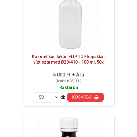
Kozmetikai flakon FLIP TOP kupakkal,
víztiszta matt Ø20/410 - 100 ml, 50x
5 000 Ft + Áfa
(bruttó 6 350 Ft )
Raktáron
db
KOSÁRBA