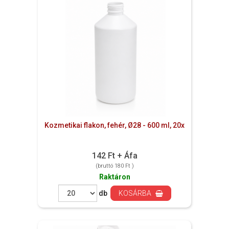
Kozmetikai flakon, fehér, Ø28 - 600 ml, 20x
142 Ft + Áfa
(bruttó 180 Ft )
Raktáron
db
KOSÁRBA