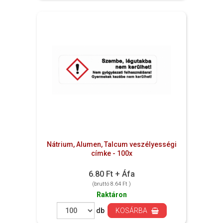
Nátrium, Alumen, Talcum veszélyességi
címke - 100x
6.80 Ft + Áfa
(bruttó 8.64 Ft )
Raktáron
db
KOSÁRBA