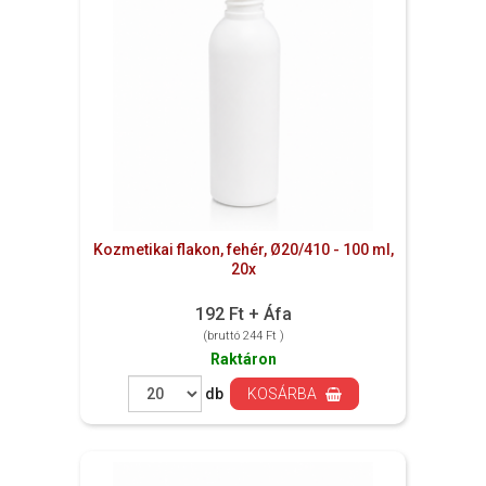
Kozmetikai flakon, fehér, Ø20/410 - 100 ml,
20x
192 Ft + Áfa
(bruttó 244 Ft )
Raktáron
db
KOSÁRBA