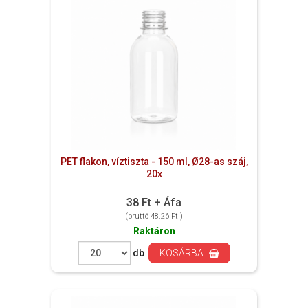
PET flakon, víztiszta - 150 ml, Ø28-as száj,
20x
38 Ft + Áfa
(bruttó 48.26 Ft )
Raktáron
db
KOSÁRBA