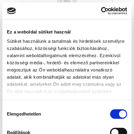
Ez a weboldal sütiket használ
Sütiket használunk a tartalmak és hirdetések személyre
szabásához, közösségi funkciók biztosításához,
valamint weboldalforgalmunk elemzéséhez. Ezenkívül
közösségi média-, hirdető- és elemező partnereinkkel
Porlasztó pumpa - Ø 24/410 mm, víztiszta,
20x
megosztjuk az Ön weboldalhasználatra vonatkozó
adatait, akik kombinálhatják az adatokat más olyan
adatokkal, amelyeket Ön adott meg számukra vagy az
Ön által használt más szolgáltatásokból gyűjtöttek.
Rendelésre
A Google adatkezeléséről:
Google adatfelelősségi oldal
TOVÁBBI INFORMÁCIÓK
Hozzájárulás
Elengedhetetlen
kiválasztása
Beállítások