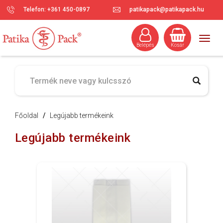
Telefon: +361 450-0897
patikapack@patikapack.hu
Togg
Belépés
Kosár
navig
Főoldal
/
Legújabb termékeink
Legújabb termékeink