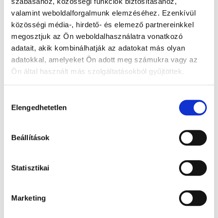
szabásához, közösségi funkciók biztosításához,
valamint weboldalforgalmunk elemzéséhez. Ezenkívül
közösségi média-, hirdető- és elemező partnereinkkel
megosztjuk az Ön weboldalhasználatra vonatkozó
adatait, akik kombinálhatják az adatokat más olyan
adatokkal, amelyeket Ön adott meg számukra vagy az
Ön által használt más szolgáltatásokból gyűjtöttek.
A Google adatkezeléséről:
Google adatfelelősségi oldal
Hozzájárulás
Elengedhetetlen
kiválasztása
Beállítások
Eldon vércsoport meghatározó gyorsteszt
- 1x
Statisztikai
7 460 Ft + Áfa
(bruttó 7 833 Ft )
Marketing
Raktáron
db
KOSÁRBA