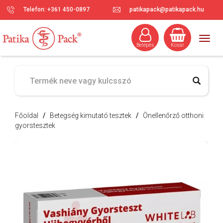
Telefon: +361 450-0897
patikapack@patikapack.hu
Togg
Belépés
Kosár
navig
Főoldal
/
Betegség kimutató tesztek
/
Önellenőrző otthoni
gyorstesztek