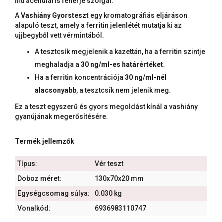
intracelluláris fehérje szolgál.
A
Vashiány Gyorsteszt
egy kromatográfiás eljáráson
alapuló teszt, amely a ferritin jelenlétét mutatja ki az
ujjbegyből vett vérmintából.
A tesztcsík megjelenik a kazettán, ha a ferritin szintje
meghaladja a
30 ng/ml-es határértéket
.
Ha a ferritin koncentrációja
30 ng/ml-nél
alacsonyabb
, a tesztcsík nem jelenik meg.
Ez a teszt egyszerű és gyors megoldást kínál a vashiány
gyanújának megerősítésére.
Termék jellemzők
Típus:
Vér teszt
Doboz méret:
130x70x20 mm
Egységcsomag súlya:
0.030 kg
Vonalkód:
6936983110747