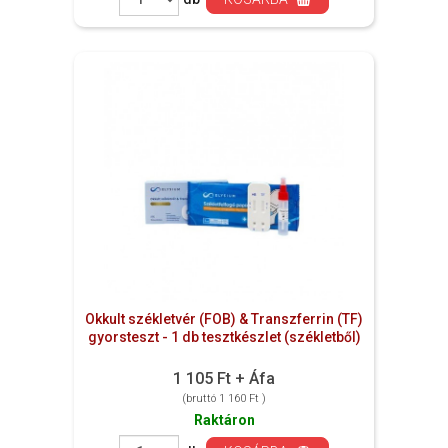
Okkult székletvér (FOB) & Transzferrin (TF)
gyorsteszt - 1 db tesztkészlet (székletből)
1 105 Ft + Áfa
(bruttó 1 160 Ft )
Raktáron