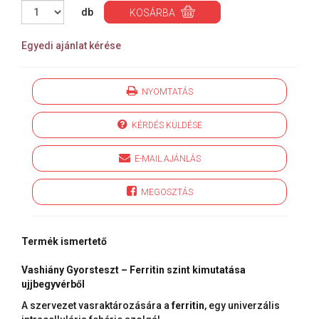
db
KOSÁRBA
Egyedi ajánlat kérése
NYOMTATÁS
KÉRDÉS KÜLDÉSE
E-MAIL AJÁNLÁS
MEGOSZTÁS
Termék ismertető
Vashiány Gyorsteszt – Ferritin szint kimutatása
ujjbegyvérből
A szervezet vasraktározására a
ferritin
, egy univerzális