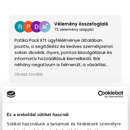
Vélemény összefoglaló
72 vélemény alapján
Patika Pack Kft ügyfélélménye általában
pozitív, a segítőkész és kedves személyzetet
sokan dicsérik. Gyors, pontos kiszolgálásuk és
informatív hozzáállásuk kiemelkedő. Bár
néhány negatívum is felmerült, a vásárlási
élmény gyakran örömet okoz az ügyfeleknek.
Olvass tovább
Csak 3-5 csillagos vélemények láthatók
Ez a weboldal sütiket használ
Kapcsolódó termékek
Sütiket használunk a tartalmak és hirdetések személyre