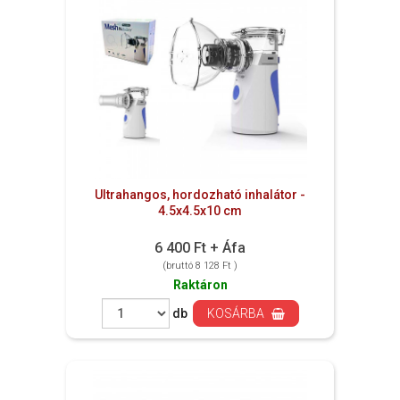
Ultrahangos, hordozható inhalátor -
4.5x4.5x10 cm
6 400 Ft + Áfa
(bruttó 8 128 Ft )
Raktáron
db
KOSÁRBA