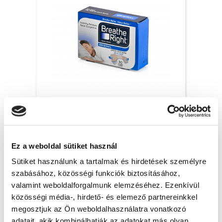
Breathe Right orrtapasz Original, S/M – 30x
6 200 Ft + Áfa
Ez a weboldal sütiket használ
(bruttó 7 874 Ft )
Raktáron
Sütiket használunk a tartalmak és hirdetések személyre
szabásához, közösségi funkciók biztosításához,
db
KOSÁRBA
valamint weboldalforgalmunk elemzéséhez. Ezenkívül
közösségi média-, hirdető- és elemező partnereinkkel
megosztjuk az Ön weboldalhasználatra vonatkozó
adatait, akik kombinálhatják az adatokat más olyan