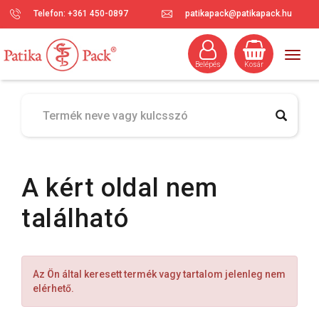
Telefon: +361 450-0897
patikapack@patikapack.hu
Togg
Belépés
Kosár
navig
A kért oldal nem
található
Az Ön által keresett termék vagy tartalom jelenleg nem
elérhető.