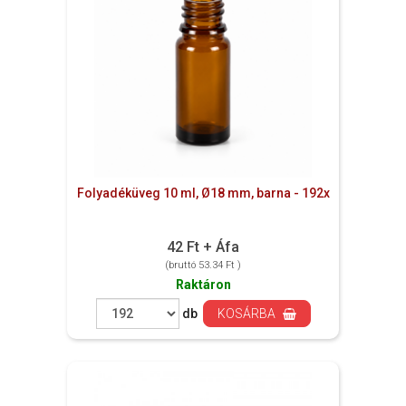
Folyadéküveg 10 ml, Ø18 mm, barna - 192x
42 Ft + Áfa
(bruttó 53.34 Ft )
Raktáron
db
KOSÁRBA