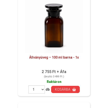
Állványüveg – 100 ml barna - 1x
2 755 Ft + Áfa
(bruttó 3 499 Ft )
Raktáron
db
KOSÁRBA