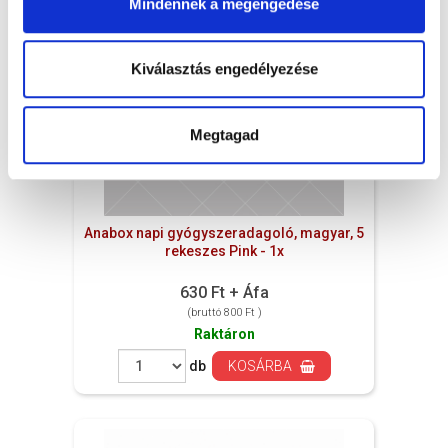
Mindennek a megengedése
Kiválasztás engedélyezése
Megtagad
Anabox napi gyógyszeradagoló, magyar, 5
rekeszes Pink - 1x
630 Ft + Áfa
(bruttó 800 Ft )
Raktáron
db
KOSÁRBA