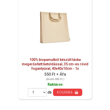
100% biopamutból készült táska
megerősített betoldással, 35 cm-es rövid
fogantyúval, 40x40x10cm - 1x
550 Ft + Áfa
(bruttó 699 Ft )
Raktáron
db
KOSÁRBA