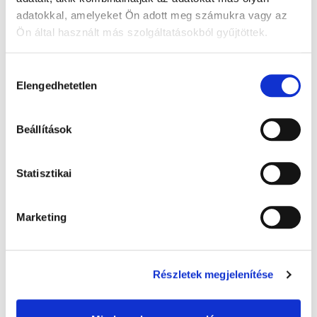
adatokkal, amelyeket Ön adott meg számukra vagy az
Ön által használt más szolgáltatásokból gyűjtöttek.
A Google adatkezeléséről:
Google adatfelelősségi oldal
Hozzájárulás
Elengedhetetlen
kiválasztása
Beállítások
Warmies melegíthető plüss: Alvó maci,
Statisztikai
barna - 32 cm levendula illatú, 1x
8 000 Ft + Áfa
Marketing
(bruttó 10 160 Ft )
Raktáron
db
KOSÁRBA
Részletek megjelenítése