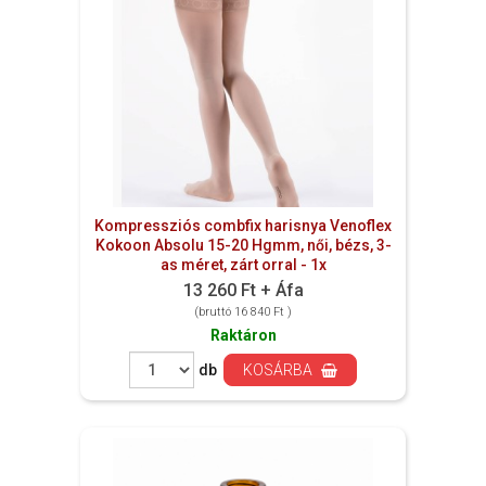
Kompressziós combfix harisnya Venoflex
Kokoon Absolu 15-20 Hgmm, női, bézs, 3-
as méret, zárt orral - 1x
13 260 Ft + Áfa
(bruttó 16 840 Ft )
Raktáron
db
KOSÁRBA