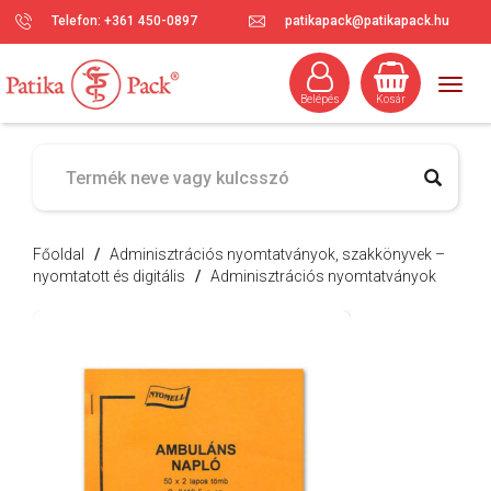
Telefon: +361 450-0897
patikapack@patikapack.hu
Togg
Belépés
Kosár
navig
Főoldal
/
Adminisztrációs nyomtatványok, szakkönyvek –
nyomtatott és digitális
/
Adminisztrációs nyomtatványok