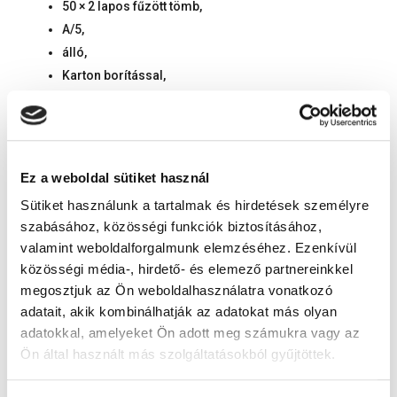
50 × 2 lapos fűzött tömb,
A/5,
álló,
Karton borítással,
80 g/m² belívekkel,
belívek fehér alapon fekete nyomattal.
Termék jellemzők
Ez a weboldal sütiket használ
Sütiket használunk a tartalmak és hirdetések személyre
Méret:
A/5
szabásához, közösségi funkciók biztosításához,
Tájolás:
Álló
valamint weboldalforgalmunk elemzéséhez. Ezenkívül
Egységcsomag súlya:
0.001 kg
közösségi média-, hirdető- és elemező partnereinkkel
megosztjuk az Ön weboldalhasználatra vonatkozó
adatait, akik kombinálhatják az adatokat más olyan
adatokkal, amelyeket Ön adott meg számukra vagy az
Ön által használt más szolgáltatásokból gyűjtöttek.
Vélemény összefoglaló
72 vélemény alapján
A Google adatkezeléséről:
Google adatfelelősségi oldal