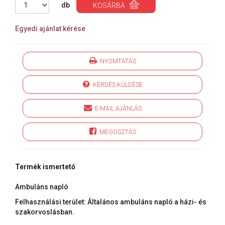
db
KOSÁRBA
Egyedi ajánlat kérése
NYOMTATÁS
KÉRDÉS KÜLDÉSE
E-MAIL AJÁNLÁS
MEGOSZTÁS
Termék ismertető
Ambuláns napló
Felhasználási terület: Általános ambuláns napló a házi- és
szakorvoslásban.