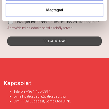
Megtagad
Hozzájárulok az adataim kezeléséhez és elfogadom az
Adatvédelmi és adatkezelési szabályzatot
*
FELIRATKOZÁS
Kapcsolat
Telefon: +36 1 450-0897
E-mail:
patikapack@patikapack.hu
Cím: 1139 Budapest, Lomb utca 31/b.