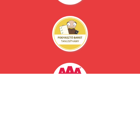
Műk. eng. sz.: 11869/2021/1/13