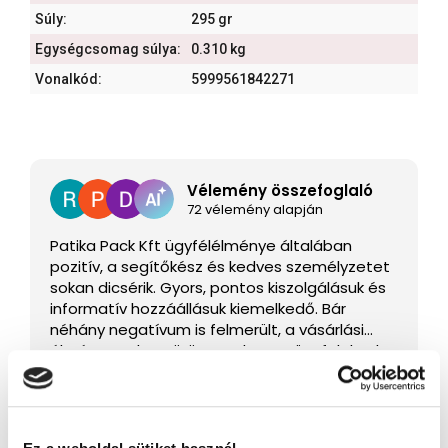
Súly:
295 gr
Egységcsomag súlya:
0.310 kg
Vonalkód:
5999561842271
Vélemény összefoglaló
72 vélemény alapján
Patika Pack Kft ügyfélélménye általában
pozitív, a segítőkész és kedves személyzetet
sokan dicsérik. Gyors, pontos kiszolgálásuk és
informatív hozzáállásuk kiemelkedő. Bár
néhány negatívum is felmerült, a vásárlási
élmény gyakran örömet okoz az ügyfeleknek.
Olvass tovább
Csak 3-5 csillagos vélemények láthatók