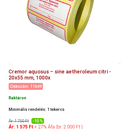
Cremor aquosus – sine aetheroleum citri -
20x55 mm, 1000x
Cikkszám: 11649
Raktáron
Minimális rendelés: 1 tekercs
Ár: 1 750 Ft
-10 %
Ár: 1 575 Ft
+ 27% Áfa (br. 2 000 Ft )