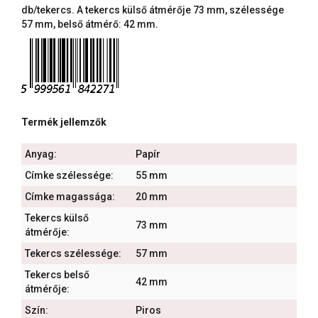
db/tekercs. A tekercs külső átmérője 73 mm, szélessége
57 mm, belső átmérő: 42 mm.
Termék jellemzők
Anyag:
Papír
Címke szélessége:
55 mm
Címke magassága:
20 mm
Tekercs külső
73 mm
átmérője:
Tekercs szélessége:
57 mm
Tekercs belső
42 mm
átmérője:
Szín:
Piros