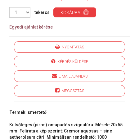
tekercs
KOSÁRBA
Egyedi ajánlat kérése
NYOMTATÁS
KÉRDÉS KÜLDÉSE
E-MAIL AJÁNLÁS
MEGOSZTÁS
Termék ismertető
Külsőleges (piros) öntapadós szignatúra. Mérete 20x55
mm. Felirata a kép szerint: Cremor aquosus – sine
aetheroleum citri. Minimálisan rendelhető: 1000