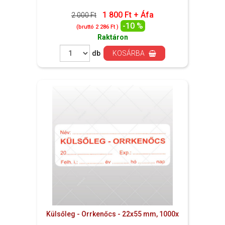
1 800 Ft + Áfa
2 000 Ft
-10 %
(bruttó 2 286 Ft )
Raktáron
db
KOSÁRBA
Külsőleg - Orrkenőcs - 22x55 mm, 1000x