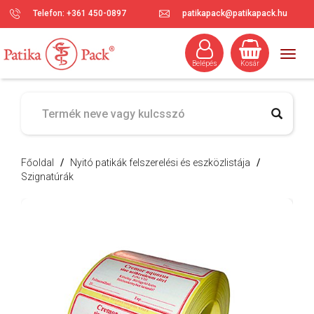
Telefon: +361 450-0897
patikapack@patikapack.hu
Togg
Belépés
Kosár
navig
Főoldal
/
Nyitó patikák felszerelési és eszközlistája
/
Szignatúrák