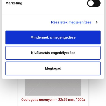
Marketing
1 341 Ft + Áfa
1 490 Ft
-10 %
(bruttó 1 703 Ft )
Raktáron
Részletek megjelenítése
db
KOSÁRBA
Mindennek a megengedése
Kiválasztás engedélyezése
Megtagad
Oculogutta neomycini - 22x55 mm, 1000x