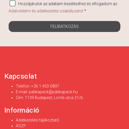
Hozzájárulok az adataim kezeléséhez és elfogadom az
Adatvédelmi és adatkezelési szabályzatot
*
FELIRATKOZÁS
Kapcsolat
Telefon: +36 1 450-0897
E-mail:
patikapack@patikapack.hu
Cím: 1139 Budapest, Lomb utca 31/b.
Információ
Adatkezelési tájékoztató
ÁSZF