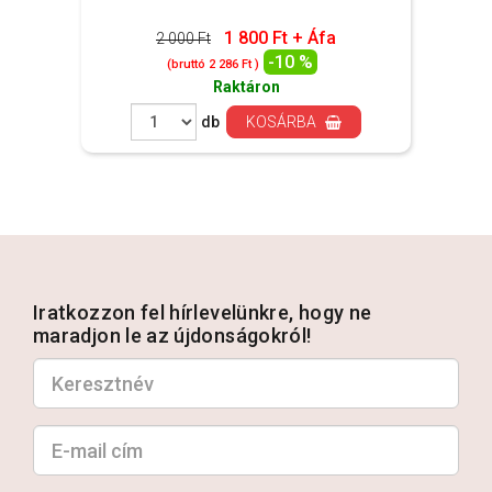
1 800 Ft + Áfa
2 000 Ft
-10 %
(bruttó 2 286 Ft )
Raktáron
db
KOSÁRBA
Iratkozzon fel hírlevelünkre, hogy ne
maradjon le az újdonságokról!