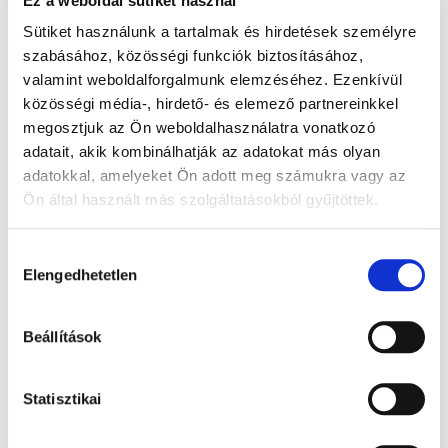
Ez a weboldal sütiket használ
Sütiket használunk a tartalmak és hirdetések személyre
szabásához, közösségi funkciók biztosításához,
Kapcsolódó termékek
valamint weboldalforgalmunk elemzéséhez. Ezenkívül
közösségi média-, hirdető- és elemező partnereinkkel
megosztjuk az Ön weboldalhasználatra vonatkozó
adatait, akik kombinálhatják az adatokat más olyan
adatokkal, amelyeket Ön adott meg számukra vagy az
Ön által használt más szolgáltatásokból gyűjtöttek.
A Google adatkezeléséről:
Google adatfelelősségi oldal
Hozzájárulás
Elengedhetetlen
kiválasztása
Beállítások
Statisztikai
Külsőleg - Hintőpor - 22x55 mm, 1000x