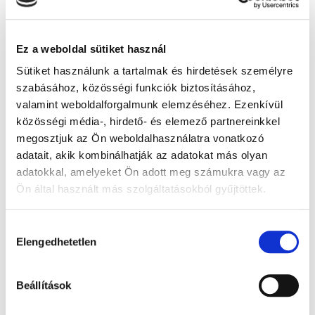
Ez a weboldal sütiket használ
Sütiket használunk a tartalmak és hirdetések személyre
szabásához, közösségi funkciók biztosításához,
valamint weboldalforgalmunk elemzéséhez. Ezenkívül
közösségi média-, hirdető- és elemező partnereinkkel
megosztjuk az Ön weboldalhasználatra vonatkozó
adatait, akik kombinálhatják az adatokat más olyan
Fali méregszekrény, fehér - 50x70x30 cm,
adatokkal, amelyeket Ön adott meg számukra vagy az
1x
Ön által használt más szolgáltatásokból gyűjtöttek.
170 000 Ft + Áfa
A Google adatkezeléséről:
Google adatfelelősségi oldal
(bruttó 215 900 Ft )
Hozzájárulás
Raktáron
Elengedhetetlen
kiválasztása
db
KOSÁRBA
Beállítások