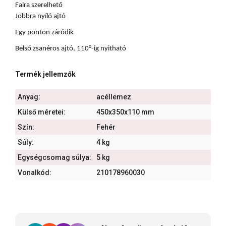
Falra szerelhető
Jobbra nyíló ajtó
Egy ponton záródik
Belső zsanéros ajtó, 110°-ig nyitható
Termék jellemzők
Anyag:
acéllemez
Külső méretei:
450x350x110 mm
Szín:
Fehér
Súly:
4 kg
Egységcsomag súlya:
5 kg
Vonalkód:
210178960030