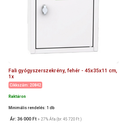
Fali gyógyszerszekrény, fehér - 45x35x11 cm,
1x
Cikkszám: 20842
Raktáron
Minimális rendelés: 1 db
Ár: 36 000 Ft
+ 27% Áfa (br. 45 720 Ft )