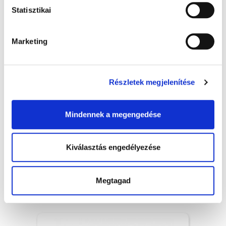
Statisztikai
Marketing
Részletek megjelenítése
Mindennek a megengedése
Tűzveszélyes anyag tároló szekrény,
világos szürke - 50x100x50 cm,1x
Kiválasztás engedélyezése
265 000 Ft + Áfa
(bruttó 336 550 Ft )
Raktáron
Megtagad
db
KOSÁRBA