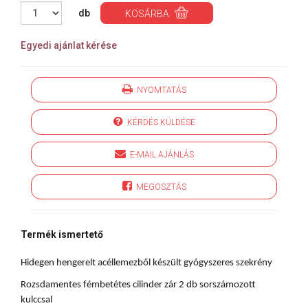
db
KOSÁRBA
Egyedi ajánlat kérése
NYOMTATÁS
KÉRDÉS KÜLDÉSE
E-MAIL AJÁNLÁS
MEGOSZTÁS
Termék ismertető
Hidegen hengerelt acéllemezből készült gyógyszeres szekrény
Rozsdamentes fémbetétes cilinder zár 2 db sorszámozott
kulccsal