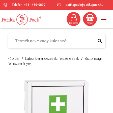
Telefon: +361 450-0897
patikapack@patikapack.hu
Togg
Belépés
Kosár
navig
Főoldal
/
Labor berendezések, felszerelések
/
Biztonsági
fémszekrények