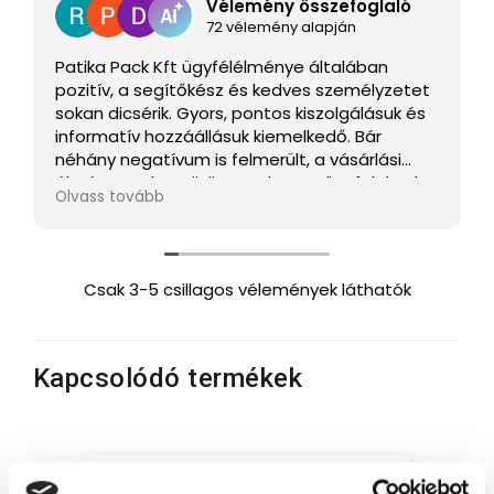
Vélemény összefoglaló
72 vélemény alapján
Patika Pack Kft ügyfélélménye általában
pozitív, a segítőkész és kedves személyzetet
sokan dicsérik. Gyors, pontos kiszolgálásuk és
informatív hozzáállásuk kiemelkedő. Bár
néhány negatívum is felmerült, a vásárlási
élmény gyakran örömet okoz az ügyfeleknek.
Olvass tovább
Csak 3-5 csillagos vélemények láthatók
Kapcsolódó termékek