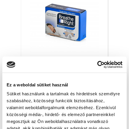
Breathe Right orrtapasz Original, S/M – 30x
6 200 Ft + Áfa
Ez a weboldal sütiket használ
(bruttó 7 874 Ft )
Raktáron
Sütiket használunk a tartalmak és hirdetések személyre
szabásához, közösségi funkciók biztosításához,
db
KOSÁRBA
valamint weboldalforgalmunk elemzéséhez. Ezenkívül
közösségi média-, hirdető- és elemező partnereinkkel
megosztjuk az Ön weboldalhasználatra vonatkozó
adatait, akik kombinálhatják az adatokat más olyan