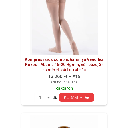
Kompressziós combfix harisnya Venoflex
Kokoon Absolu 15-20 Hgmm, női, bézs, 3-
as méret, zárt orral - 1x
13 260 Ft + Áfa
(bruttó 16 840 Ft )
Raktáron
db
KOSÁRBA