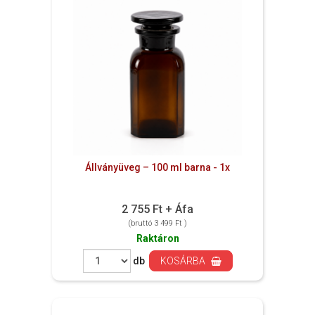
Állványüveg – 100 ml barna - 1x
2 755 Ft + Áfa
(bruttó 3 499 Ft )
Raktáron
db
KOSÁRBA