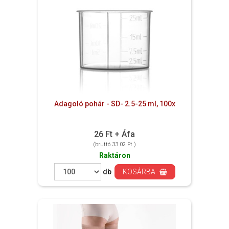
Adagoló pohár - SD- 2.5-25 ml, 100x
26 Ft + Áfa
(bruttó 33.02 Ft )
Raktáron
db
KOSÁRBA