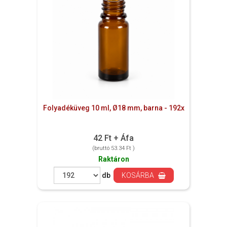
Folyadéküveg 10 ml, Ø18 mm, barna - 192x
42 Ft + Áfa
(bruttó 53.34 Ft )
Raktáron
db
KOSÁRBA