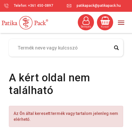
Telefon: +361 450-0897
patikapack@patikapack.hu
Togg
Belépés
Kosár
navig
A kért oldal nem
található
Az Ön által keresett termék vagy tartalom jelenleg nem
elérhető.