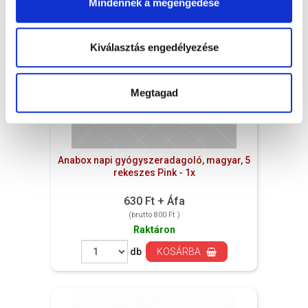
Mindennek a megengedése
Kiválasztás engedélyezése
Megtagad
Anabox napi gyógyszeradagoló, magyar, 5
rekeszes Pink - 1x
630 Ft + Áfa
(bruttó 800 Ft )
Raktáron
db
KOSÁRBA