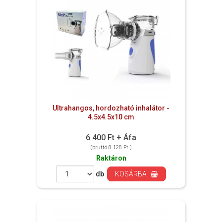
Ultrahangos, hordozható inhalátor -
4.5x4.5x10 cm
6 400 Ft + Áfa
(bruttó 8 128 Ft )
Raktáron
db
KOSÁRBA