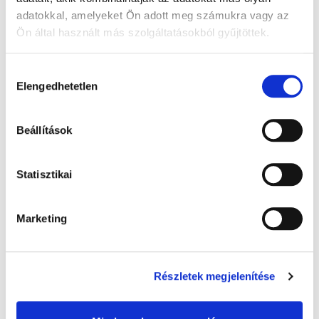
adatokkal, amelyeket Ön adott meg számukra vagy az
Ön által használt más szolgáltatásokból gyűjtöttek.
A Google adatkezeléséről:
Google adatfelelősségi oldal
Hozzájárulás
Elengedhetetlen
kiválasztása
Beállítások
Warmies melegíthető plüss: Alvó maci,
Statisztikai
barna - 32 cm levendula illatú, 1x
8 000 Ft + Áfa
Marketing
(bruttó 10 160 Ft )
Raktáron
db
KOSÁRBA
Részletek megjelenítése