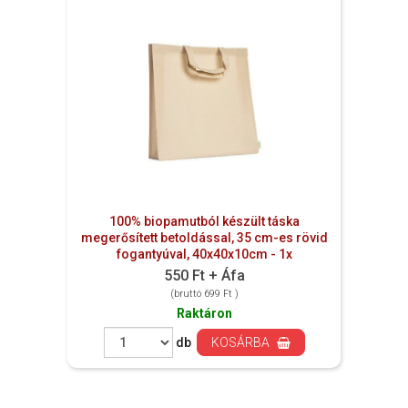
100% biopamutból készült táska
megerősített betoldással, 35 cm-es rövid
fogantyúval, 40x40x10cm - 1x
550 Ft + Áfa
(bruttó 699 Ft )
Raktáron
db
KOSÁRBA