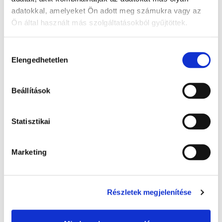
adatokkal, amelyeket Ön adott meg számukra vagy az
Ön által használt más szolgáltatásokból gyűjtöttek.
A Google adatkezeléséről:
Google adatfelelősségi oldal
Hozzájárulás
Elengedhetetlen
kiválasztása
Beállítások
Warmies melegíthető plüss: Alvó maci,
Statisztikai
barna - 32 cm levendula illatú, 1x
8 000 Ft + Áfa
Marketing
(bruttó 10 160 Ft )
Raktáron
db
KOSÁRBA
Részletek megjelenítése