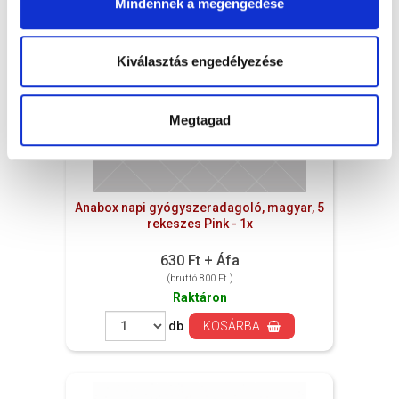
Mindennek a megengedése
Kiválasztás engedélyezése
Megtagad
Anabox napi gyógyszeradagoló, magyar, 5
rekeszes Pink - 1x
630 Ft + Áfa
(bruttó 800 Ft )
Raktáron
db
KOSÁRBA