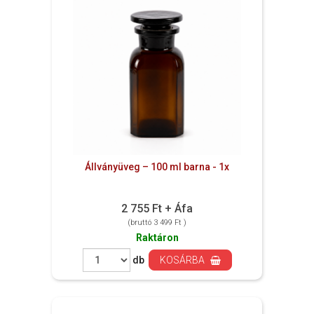
Állványüveg – 100 ml barna - 1x
2 755 Ft + Áfa
(bruttó 3 499 Ft )
Raktáron
db
KOSÁRBA