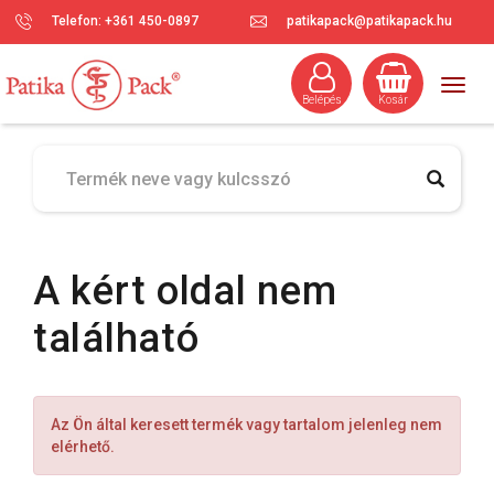
Telefon: +361 450-0897
patikapack@patikapack.hu
Togg
Belépés
Kosár
navig
A kért oldal nem
található
Az Ön által keresett termék vagy tartalom jelenleg nem
elérhető.