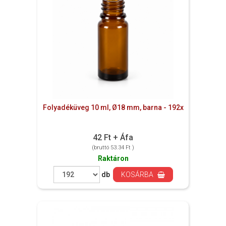
Folyadéküveg 10 ml, Ø18 mm, barna - 192x
42 Ft + Áfa
(bruttó 53.34 Ft )
Raktáron
db
KOSÁRBA