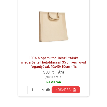
100% biopamutból készült táska
megerősített betoldással, 35 cm-es rövid
fogantyúval, 40x40x10cm - 1x
550 Ft + Áfa
(bruttó 699 Ft )
Raktáron
db
KOSÁRBA