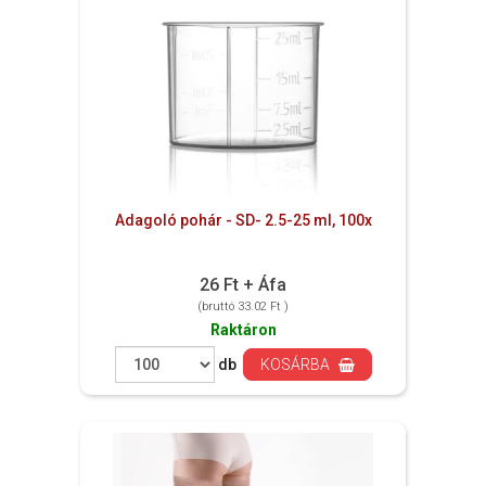
Adagoló pohár - SD- 2.5-25 ml, 100x
26 Ft + Áfa
(bruttó 33.02 Ft )
Raktáron
db
KOSÁRBA