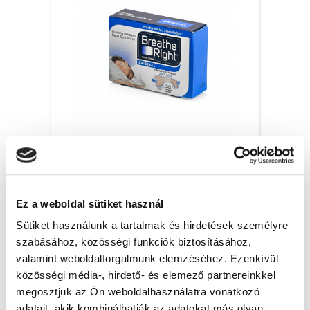
Breathe Right orrtapasz Original, S/M – 30x
6 200 Ft + Áfa
Ez a weboldal sütiket használ
(bruttó 7 874 Ft )
Raktáron
Sütiket használunk a tartalmak és hirdetések személyre
szabásához, közösségi funkciók biztosításához,
db
KOSÁRBA
valamint weboldalforgalmunk elemzéséhez. Ezenkívül
közösségi média-, hirdető- és elemező partnereinkkel
megosztjuk az Ön weboldalhasználatra vonatkozó
adatait, akik kombinálhatják az adatokat más olyan