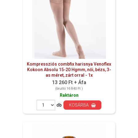
Kompressziós combfix harisnya Venoflex
Kokoon Absolu 15-20 Hgmm, női, bézs, 3-
as méret, zárt orral - 1x
13 260 Ft + Áfa
(bruttó 16 840 Ft )
Raktáron
db
KOSÁRBA