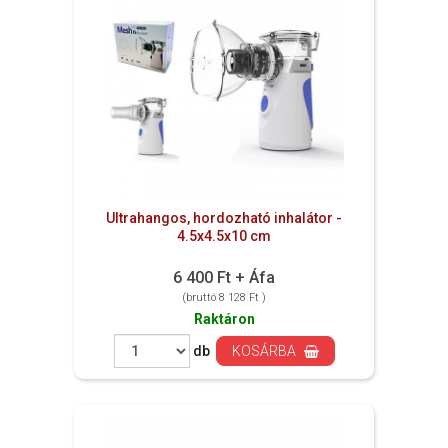
Ultrahangos, hordozható inhalátor -
4.5x4.5x10 cm
6 400 Ft + Áfa
(bruttó 8 128 Ft )
Raktáron
db
KOSÁRBA