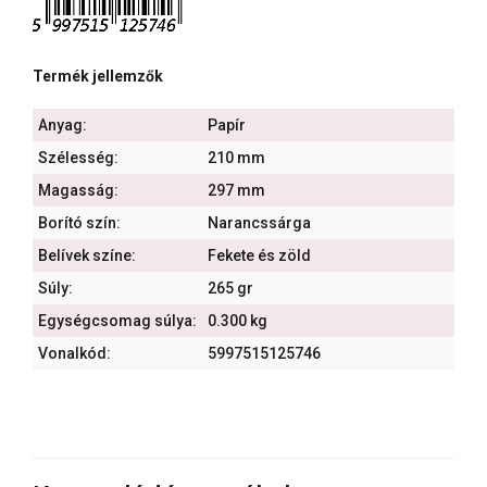
Termék jellemzők
Anyag:
Papír
Szélesség:
210 mm
Magasság:
297 mm
Borító szín:
Narancssárga
Belívek színe:
Fekete és zöld
Súly:
265 gr
Egységcsomag súlya:
0.300 kg
Vonalkód:
5997515125746