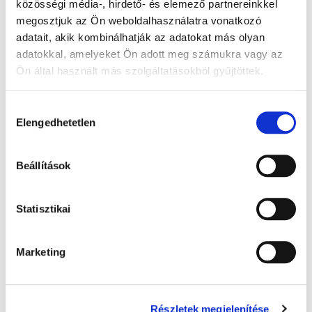
közösségi média-, hirdető- és elemező partnereinkkel
megosztjuk az Ön weboldalhasználatra vonatkozó
db
KOSÁRBA
adatait, akik kombinálhatják az adatokat más olyan
adatokkal, amelyeket Ön adott meg számukra vagy az
Ön által használt más szolgáltatásokból gyűjtöttek.
A Google adatkezeléséről:
Google adatfelelősségi oldal
Hozzájárulás
Elengedhetetlen
kiválasztása
Beállítások
Statisztikai
Impleáló napló - 1x
Marketing
1 675 Ft + Áfa
(bruttó 2 127 Ft )
Részletek megjelenítése