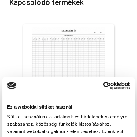
Kapcsolódó termékek
Jelenléti ív, A/3 méretű - havi - 10x
Ez a weboldal sütiket használ
Sütiket használunk a tartalmak és hirdetések személyre
53 Ft + Áfa
szabásához, közösségi funkciók biztosításához,
(bruttó 67.31 Ft )
valamint weboldalforgalmunk elemzéséhez. Ezenkívül
Raktáron