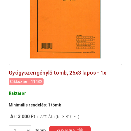
Gyógyszerigénylő tömb, 25x3 lapos - 1x
Cikkszám: 11432
Raktáron
Minimális rendelés: 1 tömb
Ár: 3 000 Ft
+ 27% Áfa (br. 3 810 Ft )
tömb
KOSÁRBA