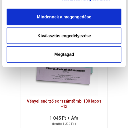
Raktáron
db
KOSÁRBA
Mindennek a megengedése
Kiválasztás engedélyezése
Megtagad
Vényellenőrző sorszámtömb, 100 lapos
-1x
1 045 Ft + Áfa
(bruttó 1 327 Ft )