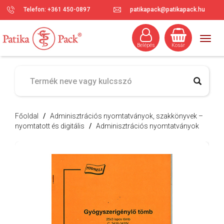
Telefon: +361 450-0897
patikapack@patikapack.hu
Togg
Belépés
Kosár
navig
Főoldal
/
Adminisztrációs nyomtatványok, szakkönyvek –
nyomtatott és digitális
/
Adminisztrációs nyomtatványok