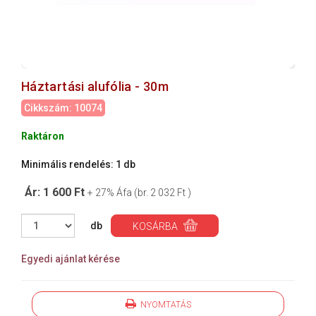
Háztartási alufólia - 30m
Cikkszám: 10074
Raktáron
Minimális rendelés: 1 db
Ár: 1 600 Ft
+ 27% Áfa (br. 2 032 Ft )
db
KOSÁRBA
Egyedi ajánlat kérése
NYOMTATÁS