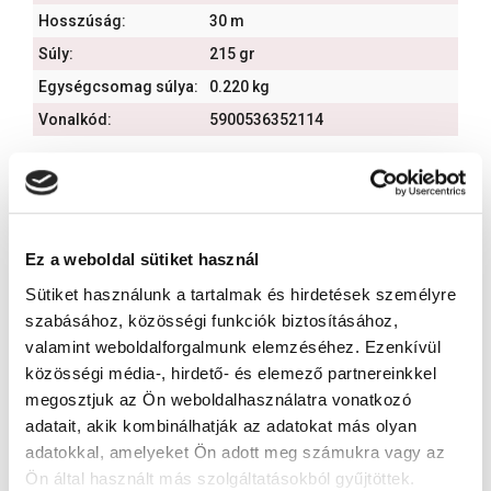
Hosszúság:
30 m
Súly:
215 gr
Egységcsomag súlya:
0.220 kg
Vonalkód:
5900536352114
Kapcsolódó termékek
Ez a weboldal sütiket használ
Sütiket használunk a tartalmak és hirdetések személyre
szabásához, közösségi funkciók biztosításához,
valamint weboldalforgalmunk elemzéséhez. Ezenkívül
közösségi média-, hirdető- és elemező partnereinkkel
megosztjuk az Ön weboldalhasználatra vonatkozó
adatait, akik kombinálhatják az adatokat más olyan
adatokkal, amelyeket Ön adott meg számukra vagy az
Ön által használt más szolgáltatásokból gyűjtöttek.