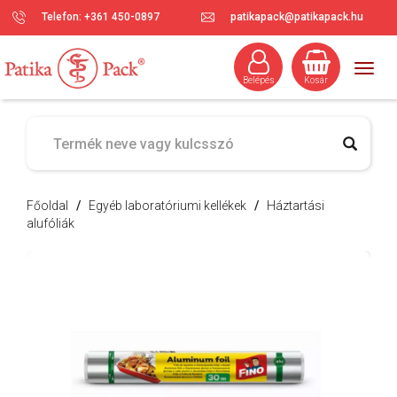
Telefon: +361 450-0897
patikapack@patikapack.hu
Togg
Belépés
Kosár
navig
Főoldal
/
Egyéb laboratóriumi kellékek
/
Háztartási
alufóliák