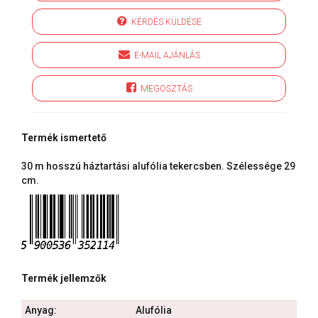
KÉRDÉS KÜLDÉSE
E-MAIL AJÁNLÁS
MEGOSZTÁS
Termék ismertető
30 m hosszú háztartási alufólia tekercsben. Szélessége 29
cm.
Termék jellemzők
Anyag:
Alufólia