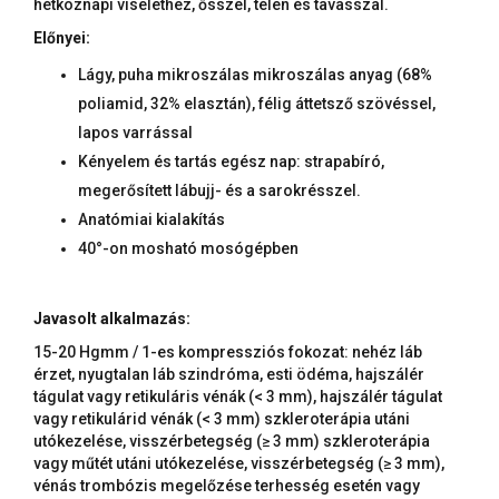
hétköznapi viselethez, ősszel, télen és tavasszal.
Előnyei:
Lágy, puha mikroszálas mikroszálas anyag (68%
poliamid, 32% elasztán), félig áttetsző szövéssel,
lapos varrással
Kényelem és tartás egész nap: strapabíró,
megerősített lábujj- és a sarokrésszel.
Anatómiai kialakítás
40°-on mosható mosógépben
Javasolt alkalmazás:
15-20 Hgmm / 1-es kompressziós fokozat: nehéz láb
érzet, nyugtalan láb szindróma, esti ödéma, hajszálér
tágulat vagy retikuláris vénák (< 3 mm), hajszálér tágulat
vagy retikulárid vénák (< 3 mm) szkleroterápia utáni
utókezelése, visszérbetegség (≥ 3 mm) szkleroterápia
vagy műtét utáni utókezelése, visszérbetegség (≥ 3 mm),
vénás trombózis megelőzése terhesség esetén vagy