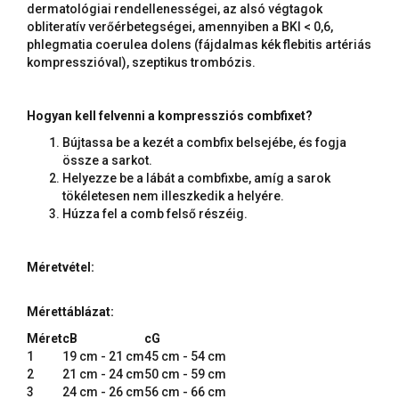
dermatológiai rendellenességei, az alsó végtagok
obliteratív verőérbetegségei, amennyiben a BKI < 0,6,
phlegmatia coerulea dolens (fájdalmas kék flebitis artériás
kompresszióval), szeptikus trombózis.
Hogyan kell felvenni a kompressziós combfixet?
Bújtassa be a kezét a combfix belsejébe, és fogja
össze a sarkot.
Helyezze be a lábát a combfixbe, amíg a sarok
tökéletesen nem illeszkedik a helyére.
Húzza fel a comb felső részéig.
Méretvétel:
Mérettáblázat:
Méret
cB
cG
1
19 cm - 21 cm
45 cm - 54 cm
2
21 cm - 24 cm
50 cm - 59 cm
3
24 cm - 26 cm
56 cm - 66 cm