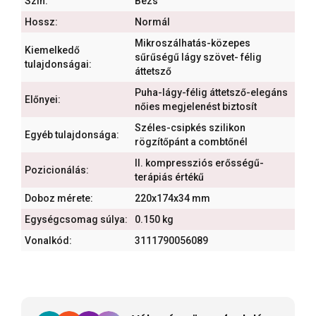
Szín:
Bézs
Hossz:
Normál
Mikroszálhatás-közepes
Kiemelkedő
sűrűségű lágy szövet- félig
tulajdonságai:
áttetsző
Puha-lágy-félig áttetsző-elegáns
Előnyei:
nőies megjelenést biztosít
Széles-csipkés szilikon
Egyéb tulajdonsága:
rögzítőpánt a combtőnél
II. kompressziós erősségű-
Pozicionálás:
terápiás értékű
Doboz mérete:
220x174x34 mm
Egységcsomag súlya:
0.150 kg
Vonalkód:
3111790056089