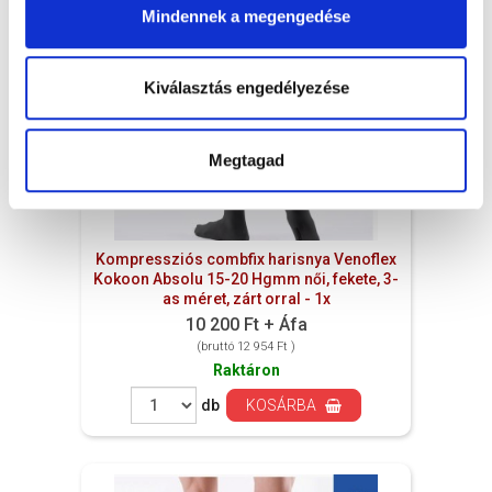
Mindennek a megengedése
Kiválasztás engedélyezése
Megtagad
Kompressziós combfix harisnya Venoflex
Kokoon Absolu 15-20 Hgmm női, fekete, 3-
as méret, zárt orral - 1x
10 200 Ft + Áfa
(bruttó 12 954 Ft )
Raktáron
db
KOSÁRBA