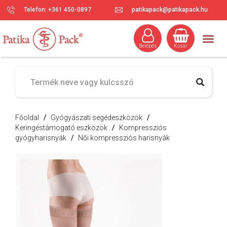
Telefon: +361 450-0897
patikapack@patikapack.hu
Togg
Belépés
Kosár
navig
Főoldal
/
Gyógyászati segédeszközök
/
Keringéstámogató eszközök
/
Kompressziós
gyógyharisnyák
/
Női kompressziós harisnyák