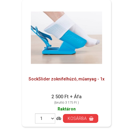
SockSlider zoknifelhúzó, műanyag - 1x
2 500 Ft + Áfa
(bruttó 3 175 Ft )
Raktáron
db
KOSÁRBA