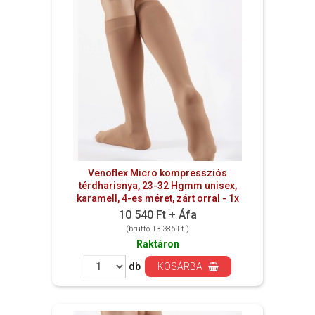
Venoflex Micro kompressziós
térdharisnya, 23-32 Hgmm unisex,
karamell, 4-es méret, zárt orral - 1x
10 540 Ft + Áfa
(bruttó 13 386 Ft )
Raktáron
db
KOSÁRBA