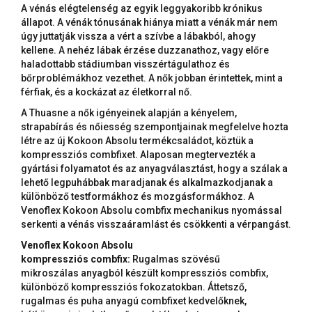
A vénás elégtelenség az egyik leggyakoribb krónikus
állapot. A vénák tónusának hiánya miatt a vénák már nem
úgy juttatják vissza a vért a szívbe a lábakból, ahogy
kellene. A nehéz lábak érzése duzzanathoz, vagy előre
haladottabb stádiumban visszértágulathoz és
bőrproblémákhoz vezethet. A nők jobban érintettek, mint a
férfiak, és a kockázat az életkorral nő.
A Thuasne a nők igényeinek alapján a kényelem,
strapabírás és nőiesség szempontjainak megfelelve hozta
létre az új Kokoon Absolu termékcsaládot, köztük a
kompressziós combfixet. Alaposan megtervezték a
gyártási folyamatot és az anyagválasztást, hogy a szálak a
lehető legpuhábbak maradjanak és alkalmazkodjanak a
különböző testformákhoz és mozgásformákhoz. A
Venoflex Kokoon Absolu combfix mechanikus nyomással
serkenti a vénás visszaáramlást és csökkenti a vérpangást.
Venoflex Kokoon Absolu
kompressziós combfix:
Rugalmas szövésű
mikroszálas anyagból készült kompressziós combfix,
különböző kompressziós fokozatokban. Áttetsző,
rugalmas és puha anyagú combfixet kedvelőknek,