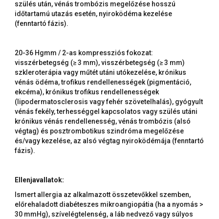
szülés után, vénás trombózis megelőzése hosszú
időtartamú utazás esetén, nyiroködéma kezelése
(fenntartó fázis).
20-36 Hgmm / 2-as kompressziós fokozat:
visszérbetegség (≥ 3 mm), visszérbetegség (≥ 3 mm)
szkleroterápia vagy műtét utáni utókezelése, krónikus
vénás ödéma, trofikus rendellenességek (pigmentáció,
ekcéma), krónikus trofikus rendellenességek
(lipodermatosclerosis vagy fehér szövetelhalás), gyógyult
vénás fekély, terhességgel kapcsolatos vagy szülés utáni
krónikus vénás rendellenesség, vénás trombózis (alsó
végtag) és posztrombotikus szindróma megelőzése
és/vagy kezelése, az alsó végtag nyiroködémája (fenntartó
fázis).
Ellenjavallatok:
Ismert allergia az alkalmazott összetevőkkel szemben,
előrehaladott diabéteszes mikroangiopátia (ha a nyomás >
30 mmHg), szívelégtelenség, a láb nedvező vagy súlyos