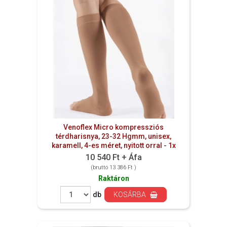
Venoflex Micro kompressziós
térdharisnya, 23-32 Hgmm, unisex,
karamell, 4-es méret, nyitott orral - 1x
10 540 Ft + Áfa
(bruttó 13 386 Ft )
Raktáron
db
KOSÁRBA