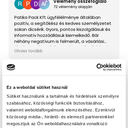
Vélemény összefoglaló
72 vélemény alapján
Patika Pack Kft ügyfélélménye általában
pozitív, a segítőkész és kedves személyzetet
sokan dicsérik. Gyors, pontos kiszolgálásuk és
informatív hozzáállásuk kiemelkedő. Bár
néhány negatívum is felmerült, a vásárlási
élmény gyakran örömet okoz az ügyfeleknek.
Olvass tovább
Csak 3-5 csillagos vélemények láthatók
Ez a weboldal sütiket használ
Sütiket használunk a tartalmak és hirdetések személyre
Kapcsolódó termékek
szabásához, közösségi funkciók biztosításához,
valamint weboldalforgalmunk elemzéséhez. Ezenkívül
közösségi média-, hirdető- és elemező partnereinkkel
megosztjuk az Ön weboldalhasználatra vonatkozó