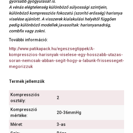
gyorsabb gyógyulását is.
A vénás elégtelenség különböző súlyossági szintjein,
különböző kompressziós fokozatú (szorító erősség) harisnya
viselése ajánlott. A visszerek kialakulási helyétől függően
pedig különböző modellek javasoltak: harisnyanadrág,
combfix vagy zokni.
További információ:
http://www.patikapack.hu/egeszsegtippek/A-
kompresszios-harisnyak-viselese-egy-hosszabb-utazas-
soran-nemcsak-abban-segit-hogy-a-labunk-frissesseget-
megorizzuk
Termék jellemzők
Kompressziós
2
osztály:
Kompresszió
20-36mmHg
mértéke:
Méret:
3-as