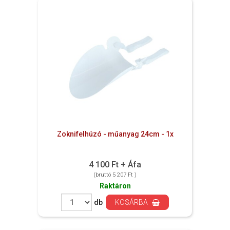
Zoknifelhúzó - műanyag 24cm - 1x
4 100 Ft + Áfa
(bruttó 5 207 Ft )
Raktáron
db
KOSÁRBA