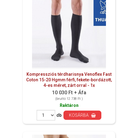
Kompressziós térdharisnya Venoflex Fast
Coton 15-20 Hgmm férfi, fekete-bordázott,
4-es méret, zárt orral - 1x
10 030 Ft + Áfa
(bruttó 12 738 Ft )
Raktáron
db
KOSÁRBA