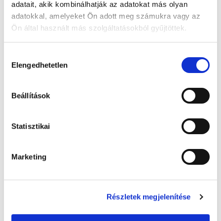
adatait, akik kombinálhatják az adatokat más olyan
adatokkal, amelyeket Ön adott meg számukra vagy az
Ön által használt más szolgáltatásokból gyűjtöttek.
A Google adatkezeléséről:
Google adatfelelősségi oldal
Hozzájárulás
Elengedhetetlen
kiválasztása
Beállítások
Kompressziós térdharisnya Venoflex Fast
Coton 15-20 Hgmm férfi, szürke-bordázott
Statisztikai
, 4-es méret, zárt orral - 1x
10 030 Ft + Áfa
(bruttó 12 738 Ft )
Marketing
Raktáron
db
KOSÁRBA
Részletek megjelenítése