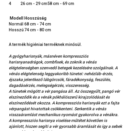
4
26 cm - 29 cm
58 cm - 69 cm
Modell
Hosszúság
Normál
68 cm - 74 cm
Hosszú
74 cm - 80 cm
A termék higiéniai terméknek minősül.
A gyógyharisnyák, másnéven kompressziós
harisnyanadrágok, combfixek, és zoknik a vénás
elégtelenségben szenvedő betegek kezelésére szolgálnak. A
vénás elégtelenség leggyakoribb tünetei: nehézláb-érzés,
éjszaka jelentkező lábgörcsök, fáradékonyság, feszülés,
dagadásérzés, melegségérzés, visszeresség.
A tünetek mögött a vér pangása áll. Az összegyűlt, pangó vér
elszíneződik és a vénák pókhálószerű kirajzolódását és
elszíneződését okozza. A kompressziós harisnyák ezt a fajta
vérpangást hivatottak csökkenteni. Serkentik a vénás
visszaáramlást mechanikus nyomást gyakorolva a vénákra.
A kompressziós harisnya viselése műtétet követően is
ajánlott, hiszen segíti a vér gyorsabb áramlását és így a sebek