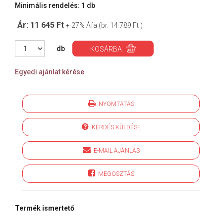
Minimális rendelés: 1 db
Ár: 11 645 Ft
+ 27% Áfa (br. 14 789 Ft )
db
KOSÁRBA
Egyedi ajánlat kérése
NYOMTATÁS
KÉRDÉS KÜLDÉSE
E-MAIL AJÁNLÁS
MEGOSZTÁS
Termék ismertető