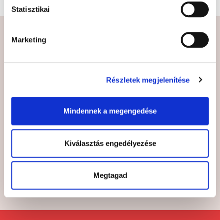
Statisztikai
Marketing
Iratkozzon fel hírlevelünkre, hogy ne
maradjon le az újdonságokról!
Részletek megjelenítése
Mindennek a megengedése
Hozzájárulok az adataim kezeléséhez és elfogadom az
Kiválasztás engedélyezése
Adatvédelmi és adatkezelési szabályzatot
*
Megtagad
FELIRATKOZÁS