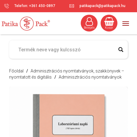
Telefon: +361 450-0897
patikapack@patikapack.hu
Togg
Belépés
Kosár
navig
Főoldal
/
Adminisztrációs nyomtatványok, szakkönyvek –
nyomtatott és digitális
/
Adminisztrációs nyomtatványok