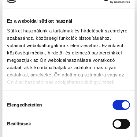
Ez a weboldal sütiket használ
Termék jellemzők
Sütiket használunk a tartalmak és hirdetések személyre
Anyag:
Papír
szabásához, közösségi funkciók biztosításához,
Szélesség:
220 mm
valamint weboldalforgalmunk elemzéséhez. Ezenkívül
közösségi média-, hirdető- és elemező partnereinkkel
Magasság:
295 mm
megosztjuk az Ön weboldalhasználatra vonatkozó
Vastagság:
20 mm
adatait, akik kombinálhatják az adatokat más olyan
Borító szín:
Lila
adatokkal, amelyeket Ön adott meg számukra vagy az
Belívek színe:
Fekete
Ön által használt más szolgáltatásokból gyűjtöttek.
Súly:
935 gr
A Google adatkezeléséről:
Google adatfelelősségi oldal
Hozzájárulás
Egységcsomag súlya:
0.950 kg
Elengedhetetlen
kiválasztása
Vonalkód:
5999561842714
Beállítások