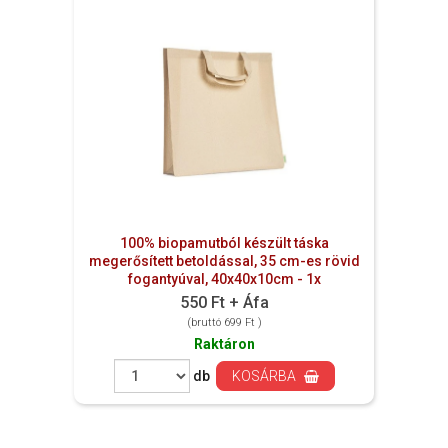
100% biopamutból készült táska
megerősített betoldással, 35 cm-es rövid
fogantyúval, 40x40x10cm - 1x
550 Ft + Áfa
(bruttó 699 Ft )
Raktáron
db
KOSÁRBA