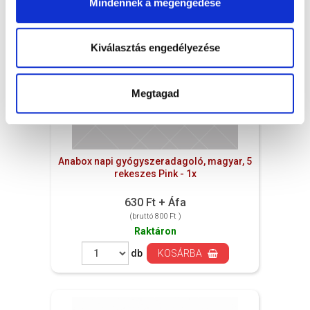
Mindennek a megengedése
Kiválasztás engedélyezése
Megtagad
Anabox napi gyógyszeradagoló, magyar, 5
rekeszes Pink - 1x
630 Ft + Áfa
(bruttó 800 Ft )
Raktáron
db
KOSÁRBA