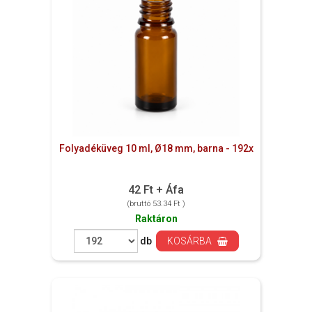
Folyadéküveg 10 ml, Ø18 mm, barna - 192x
42 Ft + Áfa
(bruttó 53.34 Ft )
Raktáron
db
KOSÁRBA