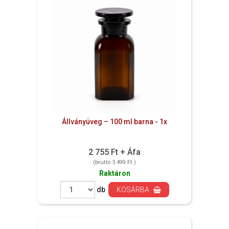
Állványüveg – 100 ml barna - 1x
2 755 Ft + Áfa
(bruttó 3 499 Ft )
Raktáron
db
KOSÁRBA