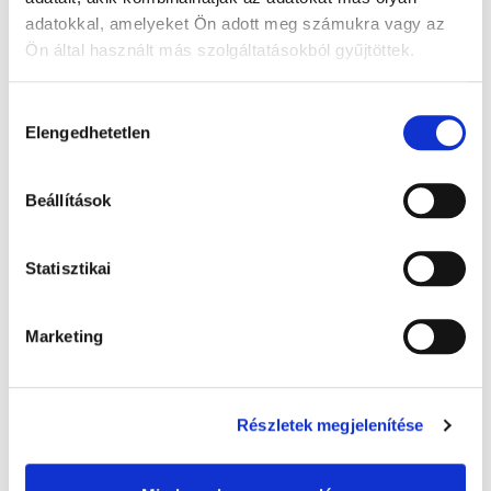
adatokkal, amelyeket Ön adott meg számukra vagy az
Ön által használt más szolgáltatásokból gyűjtöttek.
A Google adatkezeléséről:
Google adatfelelősségi oldal
Hozzájárulás
Elengedhetetlen
kiválasztása
Beállítások
Warmies melegíthető plüss: Alvó maci,
Statisztikai
barna - 32 cm levendula illatú, 1x
8 000 Ft + Áfa
Marketing
(bruttó 10 160 Ft )
Raktáron
db
KOSÁRBA
Részletek megjelenítése