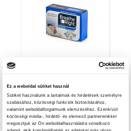
Breathe Right orrtapasz Original, S/M – 30x
6 200 Ft + Áfa
Ez a weboldal sütiket használ
(bruttó 7 874 Ft )
Raktáron
Sütiket használunk a tartalmak és hirdetések személyre
szabásához, közösségi funkciók biztosításához,
db
KOSÁRBA
valamint weboldalforgalmunk elemzéséhez. Ezenkívül
közösségi média-, hirdető- és elemező partnereinkkel
megosztjuk az Ön weboldalhasználatra vonatkozó
adatait, akik kombinálhatják az adatokat más olyan