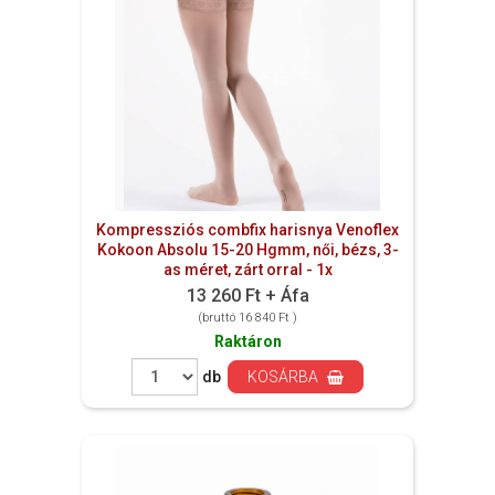
Kompressziós combfix harisnya Venoflex
Kokoon Absolu 15-20 Hgmm, női, bézs, 3-
as méret, zárt orral - 1x
13 260 Ft + Áfa
(bruttó 16 840 Ft )
Raktáron
db
KOSÁRBA