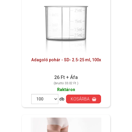
Adagoló pohár - SD- 2.5-25 ml, 100x
26 Ft + Áfa
(bruttó 33.02 Ft )
Raktáron
db
KOSÁRBA