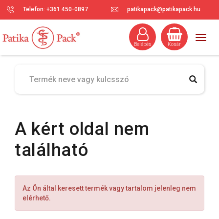
Telefon: +361 450-0897
patikapack@patikapack.hu
Togg
Belépés
Kosár
navig
A kért oldal nem
található
Az Ön által keresett termék vagy tartalom jelenleg nem
elérhető.