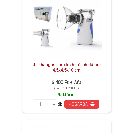
Ultrahangos, hordozható inhalátor -
4.5x4.5x10 cm
6 400 Ft + Áfa
(bruttó 8 128 Ft )
Raktáron
db
KOSÁRBA