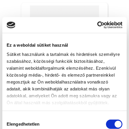
Ez a weboldal sütiket használ
Sütiket használunk a tartalmak és hirdetések személyre
szabásához, közösségi funkciók biztosításához,
valamint weboldalforgalmunk elemzéséhez. Ezenkívül
közösségi média-, hirdető- és elemező partnereinkkel
Szabadságnyilvántartás karton - 1x
megosztjuk az Ön weboldalhasználatra vonatkozó
adatait, akik kombinálhatják az adatokat más olyan
adatokkal, amelyeket Ön adott meg számukra vagy az
35 Ft + Áfa
Ön által használt más szolgáltatásokból gyűjtöttek.
(bruttó 44.45 Ft )
Raktáron
A Google adatkezeléséről:
Google adatfelelősségi oldal
db
KOSÁRBA
Hozzájárulás
Elengedhetetlen
kiválasztása