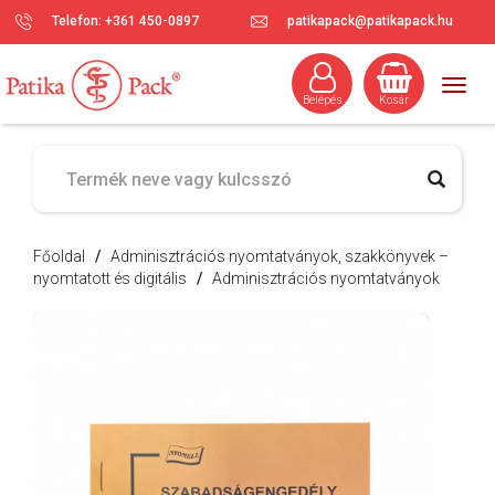
Telefon: +361 450-0897
patikapack@patikapack.hu
Togg
Belépés
Kosár
navig
Főoldal
/
Adminisztrációs nyomtatványok, szakkönyvek –
nyomtatott és digitális
/
Adminisztrációs nyomtatványok