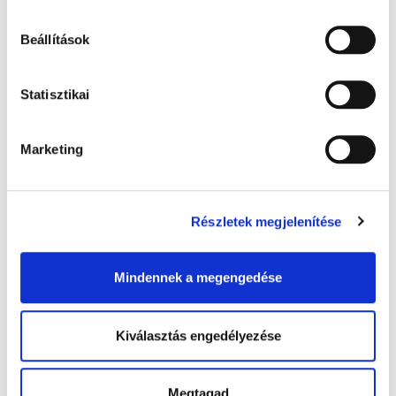
Beállítások
Statisztikai
Marketing
Részletek megjelenítése
Veszélyes anyagok nyilvántartó könyve, 48
oldalas - 1x
Mindennek a megengedése
720 Ft + Áfa
800 Ft
-10 %
(bruttó 914 Ft )
Kiválasztás engedélyezése
Raktáron
db
KOSÁRBA
Megtagad