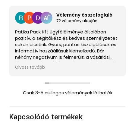
Vélemény összefoglaló
72 vélemény alapján
Patika Pack Kft ügyfélélménye általában
pozitív, a segítőkész és kedves személyzetet
sokan dicsérik. Gyors, pontos kiszolgálásuk és
informatív hozzáállásuk kiemelkedő. Bár
néhány negatívum is felmerült, a vásárlási
élmény gyakran örömet okoz az ügyfeleknek.
Olvass tovább
Csak 3-5 csillagos vélemények láthatók
Kapcsolódó termékek