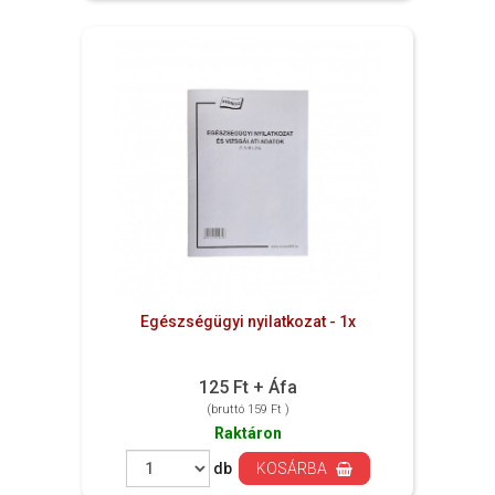
Egészségügyi nyilatkozat - 1x
125 Ft + Áfa
(bruttó 159 Ft )
Raktáron
db
KOSÁRBA