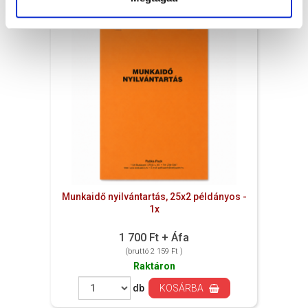
Munkaidő nyilvántartás, 25x2 példányos -
1x
1 700 Ft + Áfa
(bruttó 2 159 Ft )
Raktáron
db
KOSÁRBA