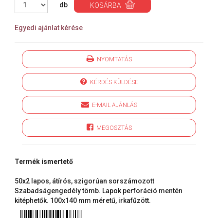
db
KOSÁRBA
Egyedi ajánlat kérése
NYOMTATÁS
KÉRDÉS KÜLDÉSE
E-MAIL AJÁNLÁS
MEGOSZTÁS
Termék ismertető
50x2 lapos, átírós, szigorúan sorszámozott
Szabadságengedély tömb. Lapok perforáció mentén
kitéphetők. 100x140 mm méretű, irkafűzött.