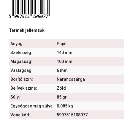
Termék jellemzők
Anyag:
Papír
Szélesség:
140 mm
Magasság:
100 mm
Vastagság:
6 mm
Borító szín:
Narancssárga
Belívek színe:
Zöld
Súly:
85 gr
Egységcsomag súlya:
0.085 kg
Vonalkód:
5997515108077