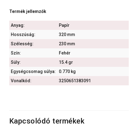
Termék jellemzők
Anyag:
Papír
Hosszúság:
320 mm
Szélesség:
230 mm
Szín:
Fehér
Súly:
15.4 gr
Egységcsomag súlya:
0.770 kg
Vonalkód:
3250651383091
Kapcsolódó termékek