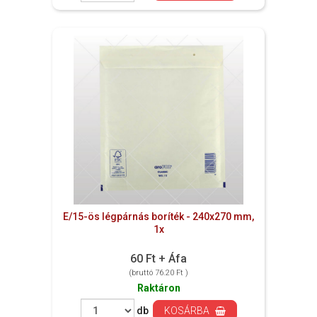
E/15-ös légpárnás boríték - 240x270 mm,
1x
60 Ft + Áfa
(bruttó 76.20 Ft )
Raktáron
db
KOSÁRBA