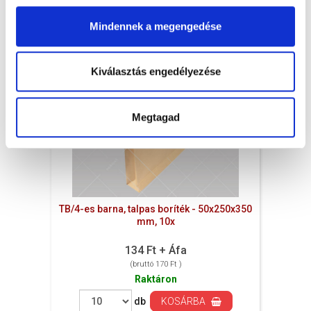
Mindennek a megengedése
Kiválasztás engedélyezése
Megtagad
TB/4-es barna, talpas boríték - 50x250x350
mm, 10x
134 Ft + Áfa
(bruttó 170 Ft )
Raktáron
db
KOSÁRBA