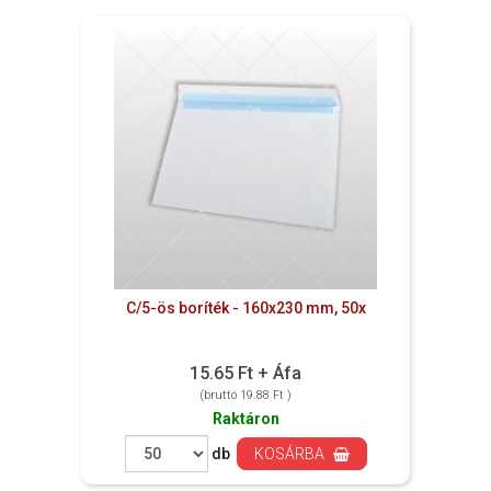
C/5-ös boríték - 160x230 mm, 50x
15.65 Ft + Áfa
(bruttó 19.88 Ft )
Raktáron
db
KOSÁRBA