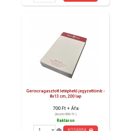
Gerincragasztott letéphető jegyzettömb -
8x13 cm, 200 lap
700 Ft + Áfa
(bruttó 889 Ft )
Raktáron
db
KOSÁRBA