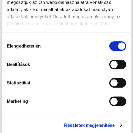
megosztjuk az Ön weboldalhasználatra vonatkozó
adatait, akik kombinálhatják az adatokat más olyan
adatokkal, amelyeket Ön adott meg számukra vagy az
Ön által használt más szolgáltatásokból gyűjtöttek.
A Google adatkezeléséről:
Google adatfelelősségi oldal
Hozzájárulás
Elengedhetetlen
kiválasztása
Beállítások
Statisztikai
TB/4-es szilikonos boríték - 250x350 mm,
50x
Marketing
54 Ft + Áfa
(bruttó 68.58 Ft )
Raktáron
Részletek megjelenítése
db
KOSÁRBA