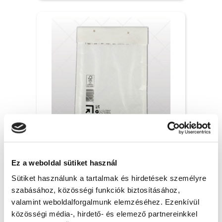
C/13-as légpárnás boríték - 170x225 mm,
1x
Ez a weboldal sütiket használ
40 Ft + Áfa
Sütiket használunk a tartalmak és hirdetések személyre
(bruttó 50.80 Ft )
szabásához, közösségi funkciók biztosításához,
Raktáron
valamint weboldalforgalmunk elemzéséhez. Ezenkívül
db
KOSÁRBA
közösségi média-, hirdető- és elemező partnereinkkel