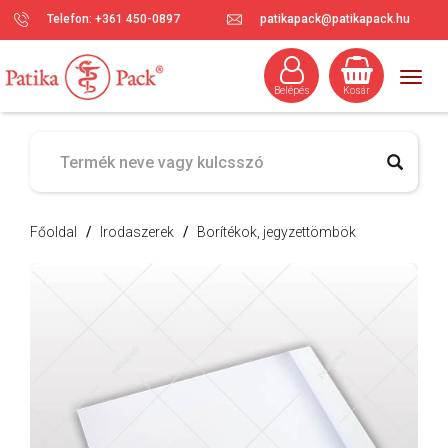
Telefon: +361 450-0897
patikapack@patikapack.hu
Togg
Belépés
Kosár
navig
Főoldal
/
Irodaszerek
/
Borítékok, jegyzettömbök