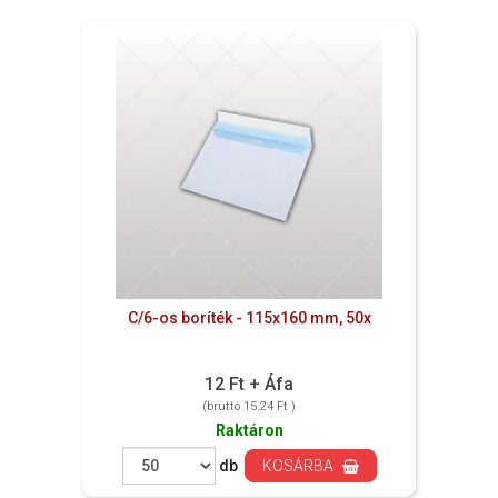
C/6-os boríték - 115x160 mm, 50x
12 Ft + Áfa
(bruttó 15.24 Ft )
Raktáron
db
KOSÁRBA