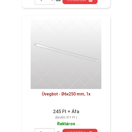
Üvegbot - Ø6x250 mm, 1x
245 Ft + Áfa
(bruttó 311 Ft )
Raktáron