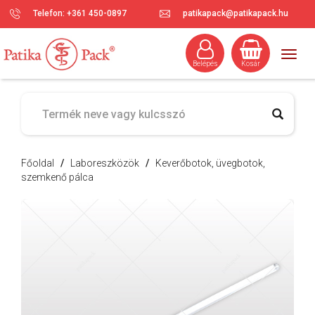
Telefon: +361 450-0897
patikapack@patikapack.hu
Togg
Belépés
Kosár
navig
Főoldal
/
Laboreszközök
/
Keverőbotok, üvegbotok,
szemkenő pálca