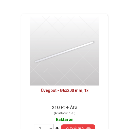
Üvegbot - Ø6x200 mm, 1x
210 Ft + Áfa
(bruttó 267 Ft )
Raktáron
db
KOSÁRBA