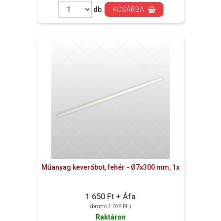
db
KOSÁRBA
Műanyag keverőbot, fehér - Ø7x300 mm, 1x
1 650 Ft + Áfa
(bruttó 2 096 Ft )
Raktáron