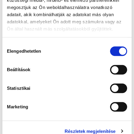
közösségi média-, hirdető- és elemező partnereinkkel
db
KOSÁRBA
megosztjuk az Ön weboldalhasználatra vonatkozó
adatait, akik kombinálhatják az adatokat más olyan
adatokkal, amelyeket Ön adott meg számukra vagy az
Ön által használt más szolgáltatásokból gyűjtöttek.
A Google adatkezeléséről:
Google adatfelelősségi oldal
Hozzájárulás
Elengedhetetlen
kiválasztása
Beállítások
Statisztikai
Üvegbot - Ø8x500 mm, 1x
Marketing
1 240 Ft + Áfa
(bruttó 1 575 Ft )
Raktáron
Részletek megjelenítése