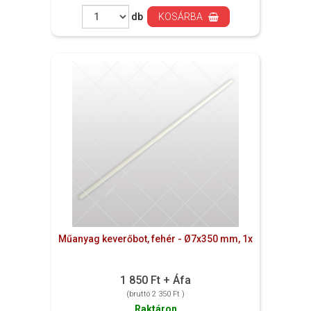
db
KOSÁRBA
Műanyag keverőbot, fehér - Ø7x350 mm, 1x
1 850 Ft + Áfa
(bruttó 2 350 Ft )
Raktáron