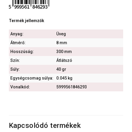
Termék jellemzők
Anyag:
Üveg
Átmérő:
8 mm
Hosszúság:
300 mm
Szín:
Átlátszó
Súly:
40 gr
Egységcsomag súlya:
0.045 kg
Vonalkód:
5999561846293
Kapcsolódó termékek