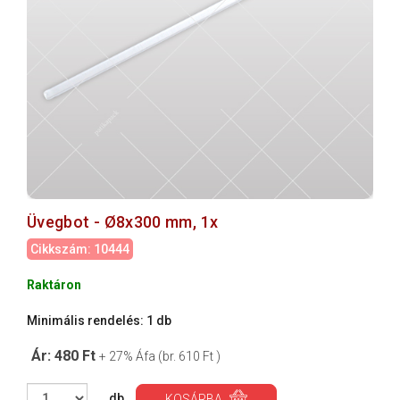
Üvegbot - Ø8x300 mm, 1x
Cikkszám: 10444
Raktáron
Minimális rendelés: 1 db
Ár: 480 Ft
+ 27% Áfa (br. 610 Ft )
db
KOSÁRBA