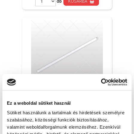
db
KOSÁRBA
Üvegbot - Ø8x250 mm, 1x
Ez a weboldal sütiket használ
Sütiket használunk a tartalmak és hirdetések személyre
435 Ft + Áfa
szabásához, közösségi funkciók biztosításához,
(bruttó 552 Ft )
valamint weboldalforgalmunk elemzéséhez. Ezenkívül
Raktáron