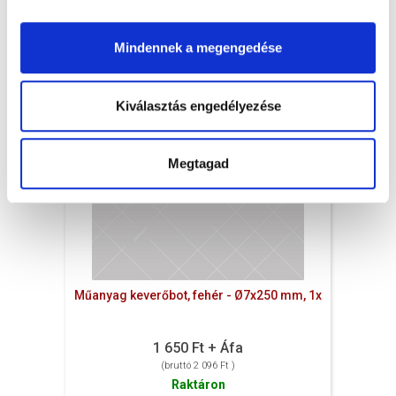
db
KOSÁRBA
Mindennek a megengedése
Kiválasztás engedélyezése
Megtagad
Műanyag keverőbot, fehér - Ø7x250 mm, 1x
1 650 Ft + Áfa
(bruttó 2 096 Ft )
Raktáron