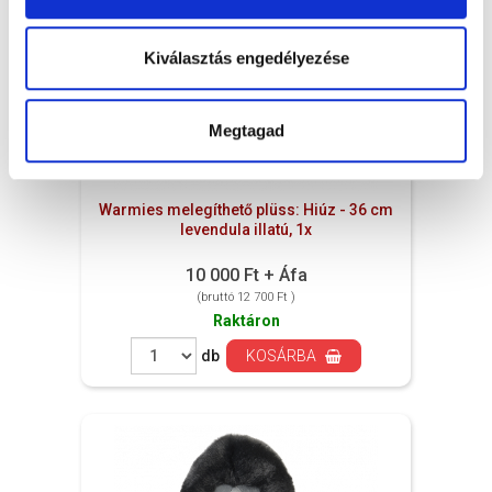
Kiválasztás engedélyezése
Megtagad
Warmies melegíthető plüss: Hiúz - 36 cm
levendula illatú, 1x
10 000 Ft + Áfa
(bruttó 12 700 Ft )
Raktáron
db
KOSÁRBA