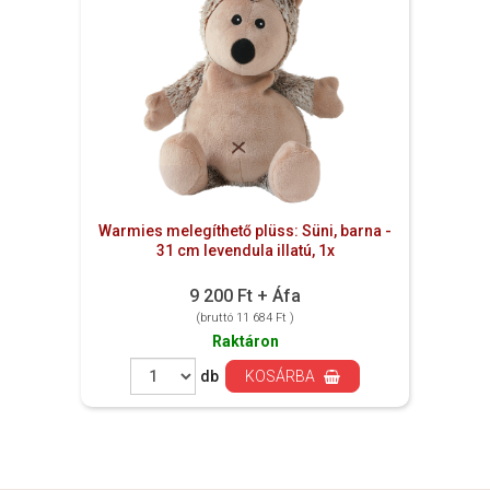
Warmies melegíthető plüss: Süni, barna -
31 cm levendula illatú, 1x
9 200 Ft + Áfa
(bruttó 11 684 Ft )
Raktáron
db
KOSÁRBA