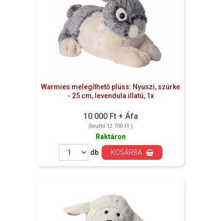
Warmies melegíthető plüss: Nyuszi, szürke
- 25 cm, levendula illatú, 1x
10 000 Ft + Áfa
(bruttó 12 700 Ft )
Raktáron
db
KOSÁRBA