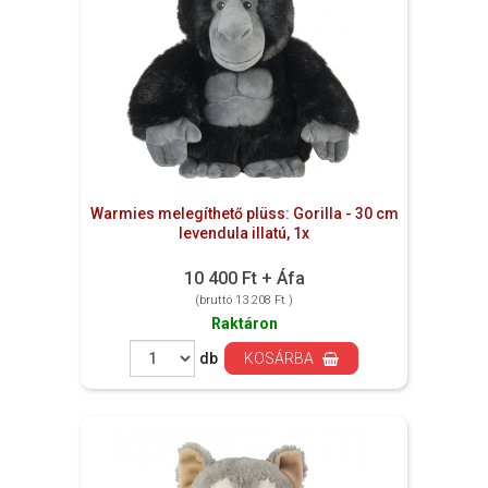
Warmies melegíthető plüss: Gorilla - 30 cm
levendula illatú, 1x
10 400 Ft + Áfa
(bruttó 13 208 Ft )
Raktáron
db
KOSÁRBA