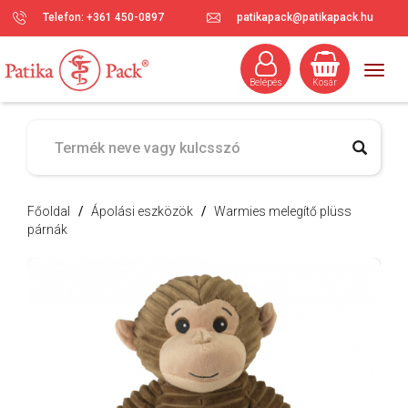
Telefon: +361 450-0897
patikapack@patikapack.hu
Togg
Belépés
Kosár
navig
Főoldal
/
Ápolási eszközök
/
Warmies melegítő plüss
párnák