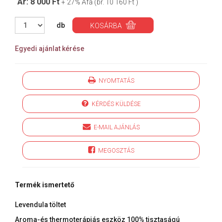
Ár: 8 000 Ft
+ 27% Áfa (br. 10 160 Ft )
db
KOSÁRBA
Egyedi ajánlat kérése
NYOMTATÁS
KÉRDÉS KÜLDÉSE
E-MAIL AJÁNLÁS
MEGOSZTÁS
Termék ismertető
Levendula töltet
Aroma-és thermoterápiás eszköz 100% tisztaságú