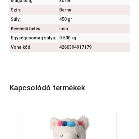
Magasság:
30 cm
Szín:
Barna
Súly:
450 gr
Kivehető bélés:
nem
Egységcsomag súlya:
0.500 kg
Vonalkód:
4260394917179
Kapcsolódó termékek