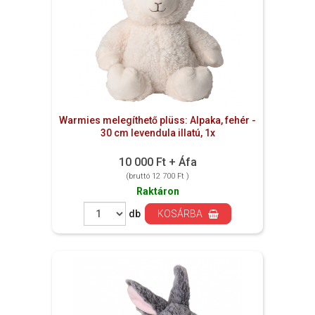
Warmies melegíthető plüss: Alpaka, fehér -
30 cm levendula illatú, 1x
10 000 Ft + Áfa
(bruttó 12 700 Ft )
Raktáron
db
KOSÁRBA