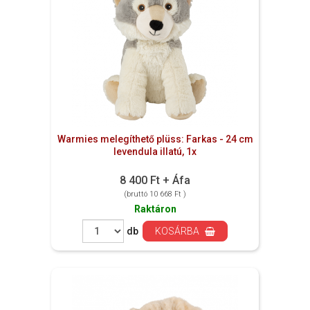
Warmies melegíthető plüss: Farkas - 24 cm
levendula illatú, 1x
8 400 Ft + Áfa
(bruttó 10 668 Ft )
Raktáron
db
KOSÁRBA