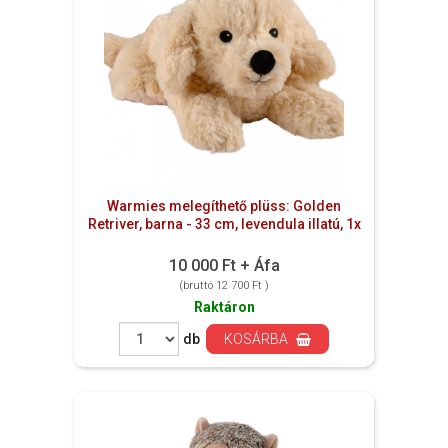
Warmies melegíthető plüss: Golden
Retriver, barna - 33 cm, levendula illatú, 1x
10 000 Ft + Áfa
(bruttó 12 700 Ft )
Raktáron
db
KOSÁRBA