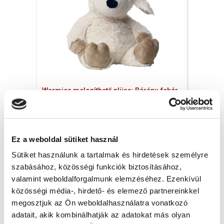
Warmies melegíthető plüss: Bárány, fehér -
33 cm levendula illatú, 1x
8 400 Ft + Áfa
(bruttó 10 668 Ft )
Ez a weboldal sütiket használ
Raktáron
Sütiket használunk a tartalmak és hirdetések személyre
db
KOSÁRBA
szabásához, közösségi funkciók biztosításához,
valamint weboldalforgalmunk elemzéséhez. Ezenkívül
közösségi média-, hirdető- és elemező partnereinkkel
megosztjuk az Ön weboldalhasználatra vonatkozó
adatait, akik kombinálhatják az adatokat más olyan