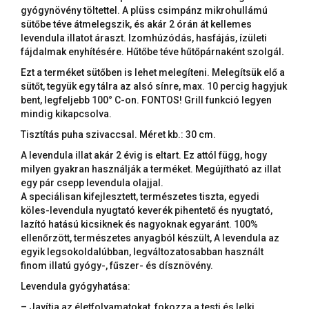
gyógynövény töltettel. A plüss csimpánz mikrohullámú
sütőbe téve átmelegszik, és akár 2 órán át kellemes
levendula illatot áraszt. Izomhúzódás, hasfájás, ízületi
fájdalmak enyhítésére. Hűtőbe téve hűtőpárnaként szolgál
.
Ezt a terméket sütőben is lehet melegíteni. Melegítsük elő a
sütőt, tegyük egy tálra az alsó sínre, max. 10 percig hagyjuk
bent, legfeljebb 100° C-on. FONTOS! Grill funkció legyen
mindig kikapcsolva.
Tisztítás puha szivaccsal. Méret kb.: 30 cm.
A levendula illat akár 2 évig is eltart. Ez attól függ, hogy
milyen gyakran használják a terméket. Megújítható az illat
egy pár csepp levendula olajjal.
A speciálisan kifejlesztett, természetes tiszta, egyedi
köles-levendula nyugtató keverék pihentető és nyugtató,
lazító hatású kicsiknek és nagyoknak egyaránt. 100%
ellenőrzött, természetes anyagból készült, A levendula az
egyik legsokoldalúbban, legváltozatosabban használt
finom illatú gyógy-, fűszer- és dísznövény.
Levendula gyógyhatása:
– Javítja az életfolyamatokat, fokozza a testi és lelki