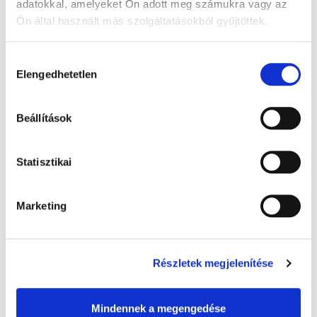
adatokkal, amelyeket Ön adott meg számukra vagy az
Ön által használt más szolgáltatásokból gyűjtöttek.
A Google adatkezeléséről:
Google adatfelelősségi oldal
Hozzájárulás
Elengedhetetlen
kiválasztása
Beállítások
Warmies melegíthető plüss: Pure Lajhár -
30 cm levendula illatú, 1x
Statisztikai
9 200 Ft + Áfa
(bruttó 11 684 Ft )
Raktáron
Marketing
db
KOSÁRBA
Részletek megjelenítése
Mindennek a megengedése