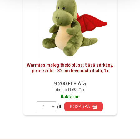
Warmies melegíthető plüss: Süsü sárkány,
piros/zöld - 32 cm levendula illatú, 1x
9 200 Ft + Áfa
(bruttó 11 684 Ft )
Raktáron
db
KOSÁRBA