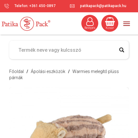
Telefon: +361 450-0897
patikapack@patikapack.hu
Togg
Belépés
Kosár
navig
Főoldal
/
Ápolási eszközök
/
Warmies melegítő plüss
párnák