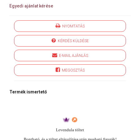
Egyedi ajánlat kérése
NYOMTATÁS
KÉRDÉS KÜLDÉSE
E-MAIL AJÁNLÁS
MEGOSZTÁS
Termék ismertető
Levendula töltet
Bontható, és a töltet eltávolítása után mosható figurák!