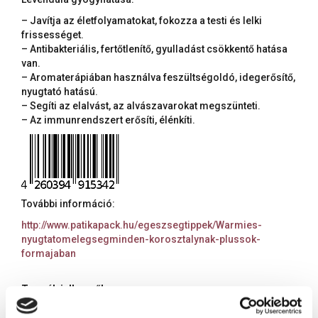
– Javítja az életfolyamatokat, fokozza a testi és lelki
frissességet.
– Antibakteriális, fertőtlenítő, gyulladást csökkentő hatása
van.
– Aromaterápiában használva feszültségoldó, idegerősítő,
nyugtató hatású.
– Segíti az elalvást, az alvászavarokat megszünteti.
– Az immunrendszert erősíti, élénkíti.
További információ:
http://www.patikapack.hu/egeszsegtippek/Warmies-
nyugtatomelegsegminden-korosztalynak-plussok-
formajaban
Termék jellemzők