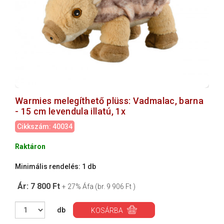
Warmies melegíthető plüss: Vadmalac, barna
- 15 cm levendula illatú, 1x
Cikkszám: 40034
Raktáron
Minimális rendelés: 1 db
Ár: 7 800 Ft
+ 27% Áfa (br. 9 906 Ft )
db
KOSÁRBA