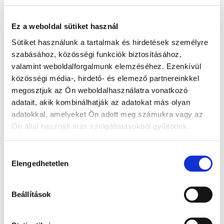
Anyag:
Plüss
Magasság:
150 mm
Ez a weboldal sütiket használ
Szín:
Lila
Sütiket használunk a tartalmak és hirdetések személyre
Súly:
210 gr
szabásához, közösségi funkciók biztosításához,
Kivehető bélés:
igen
valamint weboldalforgalmunk elemzéséhez. Ezenkívül
Egységcsomag súlya:
0.250 kg
közösségi média-, hirdető- és elemező partnereinkkel
megosztjuk az Ön weboldalhasználatra vonatkozó
Vonalkód:
4260394915342
adatait, akik kombinálhatják az adatokat más olyan
adatokkal, amelyeket Ön adott meg számukra vagy az
Ön által használt más szolgáltatásokból gyűjtöttek.
A Google adatkezeléséről:
Google adatfelelősségi oldal
Hozzájárulás
Kapcsolódó termékek
Elengedhetetlen
kiválasztása
Beállítások