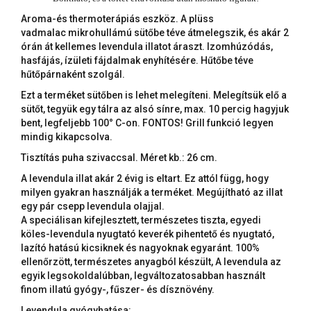
Aroma-és thermoterápiás eszköz. A plüss
vadmalac mikrohullámú sütőbe téve átmelegszik, és akár 2
órán át kellemes levendula illatot áraszt. Izomhúzódás,
hasfájás, ízületi fájdalmak enyhítésére. Hűtőbe téve
hűtőpárnaként szolgál.
Ezt a terméket sütőben is lehet melegíteni. Melegítsük elő a
sütőt, tegyük egy tálra az alsó sínre, max. 10 percig hagyjuk
bent, legfeljebb 100° C-on. FONTOS! Grill funkció legyen
mindig kikapcsolva.
Tisztítás puha szivaccsal. Méret kb.: 26 cm.
A levendula illat akár 2 évig is eltart. Ez attól függ, hogy
milyen gyakran használják a terméket. Megújítható az illat
egy pár csepp levendula olajjal.
A speciálisan kifejlesztett, természetes tiszta, egyedi
köles-levendula nyugtató keverék pihentető és nyugtató,
lazító hatású kicsiknek és nagyoknak egyaránt. 100%
ellenőrzött, természetes anyagból készült, A levendula az
egyik legsokoldalúbban, legváltozatosabban használt
finom illatú gyógy-, fűszer- és dísznövény.
Levendula gyógyhatása: