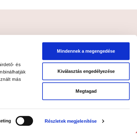
FELIRATKOZÁS
Mindennek a megengedése
lyzatot
*
irdető- és
Kiválasztás engedélyezése
mbinálhatják
sznált más
Megtagad
eting
Részletek megjelenítése