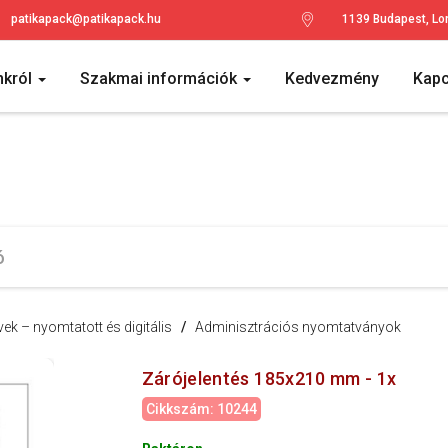
patikapack@patikapack.hu
1139 Budapest, Lo
nkról
Szakmai információk
Kedvezmény
Kapc
k – nyomtatott és digitális
/
Adminisztrációs nyomtatványok
Zárójelentés 185x210 mm - 1x
Cikkszám: 10244