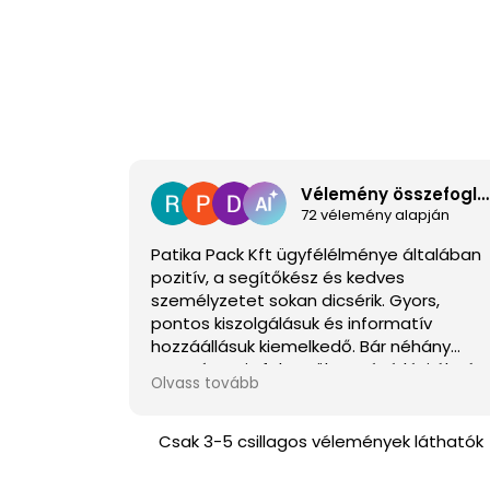
Vélemény összefoglaló
72 vélemény alapján
Patika Pack Kft ügyfélélménye általában
pozitív, a segítőkész és kedves
személyzetet sokan dicsérik. Gyors,
pontos kiszolgálásuk és informatív
hozzáállásuk kiemelkedő. Bár néhány
negatívum is felmerült, a vásárlási élmén
Olvass tovább
gyakran örömet okoz az ügyfeleknek.
Csak 3-5 csillagos vélemények láthatók