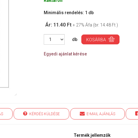
Raktáron
Minimális rendelés: 1 db
Ár: 11.40 Ft
+ 27% Áfa (br. 14.48 Ft )
db
KOSÁRBA
Egyedi ajánlat kérése
ÁS
KÉRDÉS KÜLDÉSE
E-MAIL AJÁNLÁS
Termék jellemzők