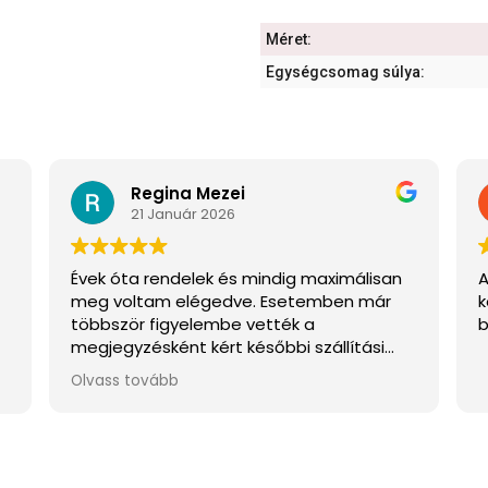
Méret:
Egységcsomag súlya:
Regina Mezei
21 Január 2026
Évek óta rendelek és mindig maximálisan
A
meg voltam elégedve. Esetemben már
k
többször figyelembe vették a
b
megjegyzésként kért későbbi szállítási
y
napot, eszerint időzítve a feladást, így
Olvass tovább
mindig át tudtam venni. Ez úton is nagyon
köszönöm! :)