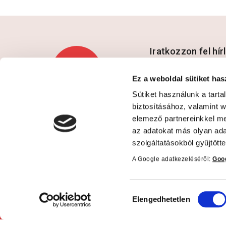
Iratkozzon fel hí
Ez a weboldal sütiket has
Sütiket használunk a tart
Hozzájárulok az a
biztosításához, valamint 
elemező partnereinkkel me
az adatokat más olyan ad
szolgáltatásokból gyűjtötte
A Google adatkezeléséről:
Goog
Kapcsolat
Informá
Hozzájárulás
Elengedhetetlen
kiválasztása
Telefon: +36 1 450-0897
Adatkezel
E-mail:
ÁSZF