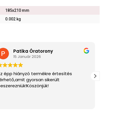
185x210 mm
0.002 kg
Patika Óratorony
Di
15 Január 2026
2 J
z épp hiányzó termékre értesítés
Gyors és p
érhető,amit gyorsan sikerült
szakirodal
eszerezniük!Köszönjük!