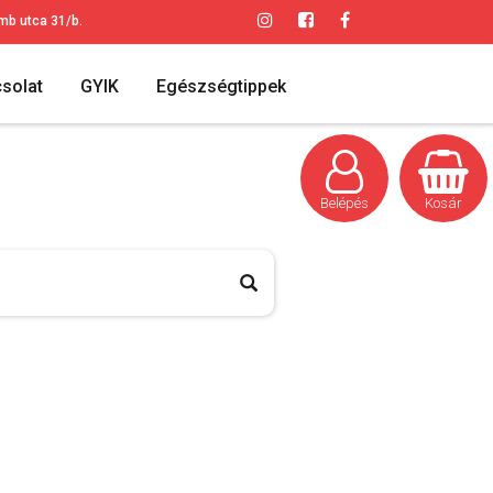
mb utca 31/b.
solat
GYIK
Egészségtippek
Belépés
Kosár