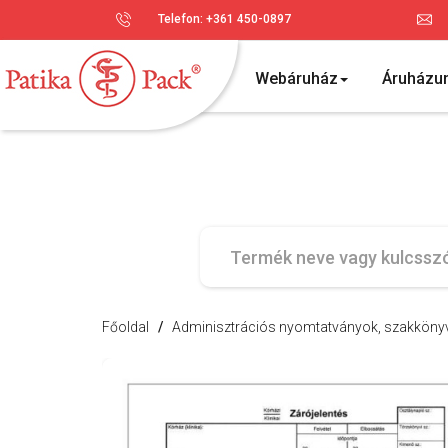
Telefon: +361 450-0897
Webáruház
Áruházu
Főoldal
/
Adminisztrációs nyomtatványok, szakkönyve