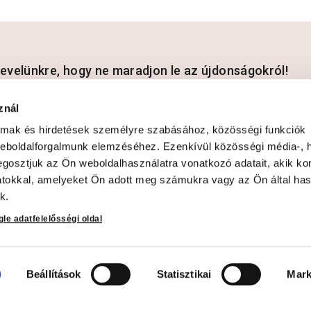
rlevelünkre, hogy ne maradjon le az újdonságokról!
znál
almak és hirdetések személyre szabásához, közösségi funkciók
dataim kezeléséhez és elfogadom az
Adatvédelmi és adatkezelési szabá
weboldalforgalmunk elemzéséhez. Ezenkívül közösségi média-, h
gosztjuk az Ön weboldalhasználatra vonatkozó adatait, akik ko
atokkal, amelyeket Ön adott meg számukra vagy az Ön által ha
k.
le adatfelelősségi oldal
ció
Beállítások
Statisztikai
Mark
ési tájékoztató