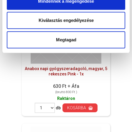
Mindennek a megengedése
Kiválasztás engedélyezése
Megtagad
Anabox napi gyógyszeradagoló, magyar, 5
rekeszes Pink - 1x
630 Ft + Áfa
(bruttó 800 Ft )
Raktáron
db
KOSÁRBA