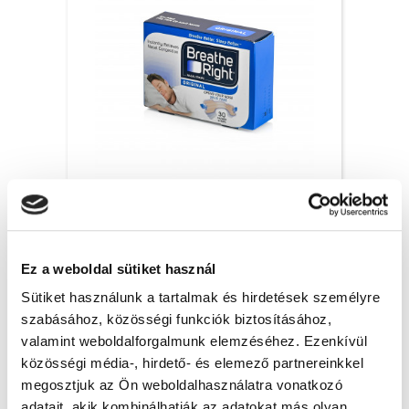
Breathe Right orrtapasz Original, S/M – 30x
6 200 Ft + Áfa
Ez a weboldal sütiket használ
(bruttó 7 874 Ft )
Raktáron
Sütiket használunk a tartalmak és hirdetések személyre
szabásához, közösségi funkciók biztosításához,
db
KOSÁRBA
valamint weboldalforgalmunk elemzéséhez. Ezenkívül
közösségi média-, hirdető- és elemező partnereinkkel
megosztjuk az Ön weboldalhasználatra vonatkozó
adatait, akik kombinálhatják az adatokat más olyan