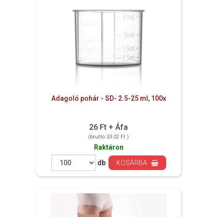
Adagoló pohár - SD- 2.5-25 ml, 100x
26 Ft + Áfa
(bruttó 33.02 Ft )
Raktáron
db
KOSÁRBA