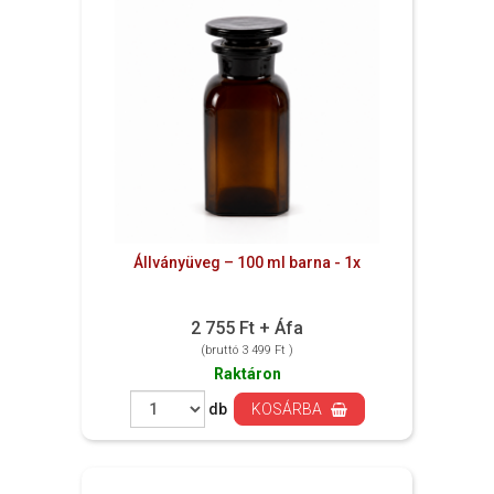
Állványüveg – 100 ml barna - 1x
2 755 Ft + Áfa
(bruttó 3 499 Ft )
Raktáron
db
KOSÁRBA