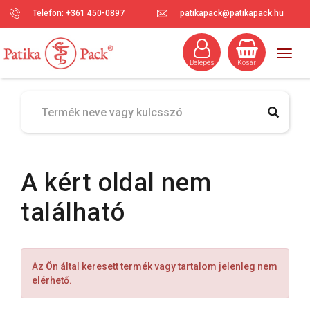
Telefon: +361 450-0897
patikapack@patikapack.hu
Togg
Belépés
Kosár
navig
A kért oldal nem
található
Az Ön által keresett termék vagy tartalom jelenleg nem
elérhető.