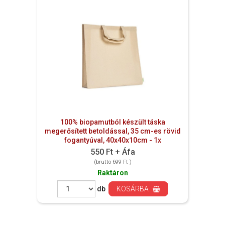
100% biopamutból készült táska
megerősített betoldással, 35 cm-es rövid
fogantyúval, 40x40x10cm - 1x
550 Ft + Áfa
(bruttó 699 Ft )
Raktáron
db
KOSÁRBA