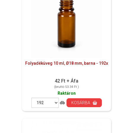
Folyadéküveg 10 ml, Ø18 mm, barna - 192x
42 Ft + Áfa
(bruttó 53.34 Ft )
Raktáron
db
KOSÁRBA