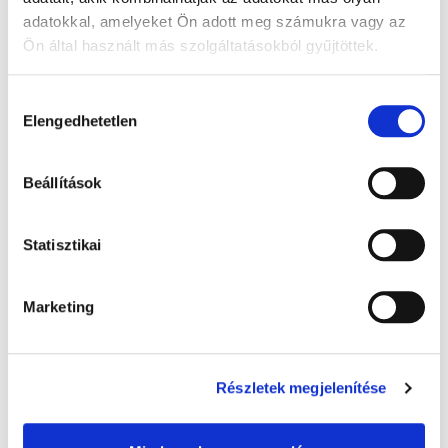
adatokkal, amelyeket Ön adott meg számukra vagy az
Ön által használt más szolgáltatásokból gyűjtöttek.
A Google adatkezeléséről:
Google adatfelelősségi oldal
Hozzájárulás
Elengedhetetlen
kiválasztása
Beállítások
Warmies melegíthető plüss: Alvó maci,
Statisztikai
barna - 32 cm levendula illatú, 1x
8 000 Ft + Áfa
Marketing
(bruttó 10 160 Ft )
Raktáron
db
KOSÁRBA
Részletek megjelenítése