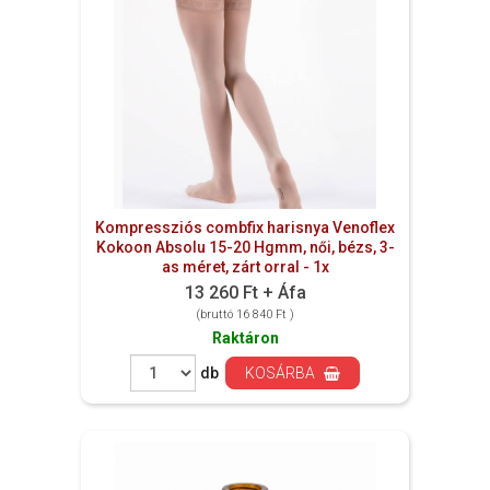
Kompressziós combfix harisnya Venoflex
Kokoon Absolu 15-20 Hgmm, női, bézs, 3-
as méret, zárt orral - 1x
13 260 Ft + Áfa
(bruttó 16 840 Ft )
Raktáron
db
KOSÁRBA