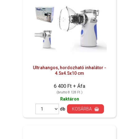
Ultrahangos, hordozható inhalátor -
4.5x4.5x10 cm
6 400 Ft + Áfa
(bruttó 8 128 Ft )
Raktáron
db
KOSÁRBA