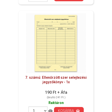
7. számú: Ellenőrzött szer selejtezési
jegyzőkönyv - 1x
190 Ft + Áfa
(bruttó 241 Ft )
Raktáron
db
KOSÁRBA