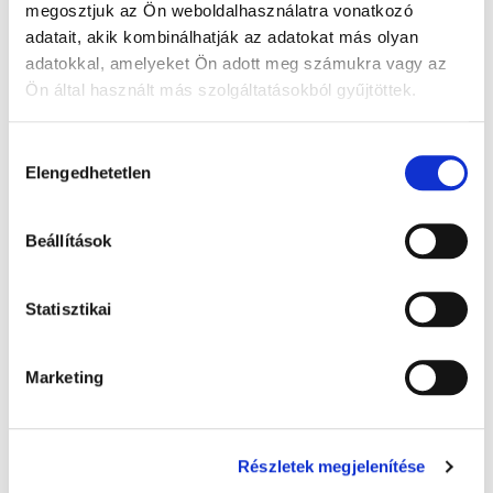
megosztjuk az Ön weboldalhasználatra vonatkozó
adatait, akik kombinálhatják az adatokat más olyan
adatokkal, amelyeket Ön adott meg számukra vagy az
Ön által használt más szolgáltatásokból gyűjtöttek.
A Google adatkezeléséről:
Google adatfelelősségi oldal
Hozzájárulás
Elengedhetetlen
kiválasztása
Beállítások
Statisztikai
5. számú: Ellenőrzött szer nyilvántartás
orvosi táska részére - 1x
Marketing
63 Ft + Áfa
70 Ft
-10 %
(bruttó 80.01 Ft )
Raktáron
Részletek megjelenítése
db
KOSÁRBA