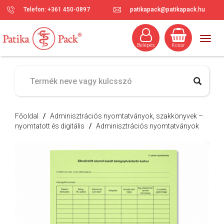
Telefon: +361 450-0897
patikapack@patikapack.hu
Togg
Belépés
Kosár
navig
Főoldal
/
Adminisztrációs nyomtatványok, szakkönyvek –
nyomtatott és digitális
/
Adminisztrációs nyomtatványok