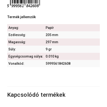
Termék jellemzők
Anyag:
Papír
Szélesség:
205 mm
Magasság:
297 mm
Súly:
9 gr
Egységcsomag súlya:
0.010 kg
Vonalkód:
5999561842608
Kapcsolódó termékek