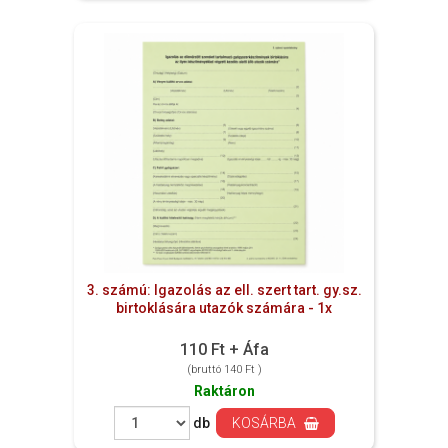
3. számú: Igazolás az ell. szert tart. gy.sz.
birtoklására utazók számára - 1x
110 Ft + Áfa
(bruttó 140 Ft )
Raktáron
db
KOSÁRBA