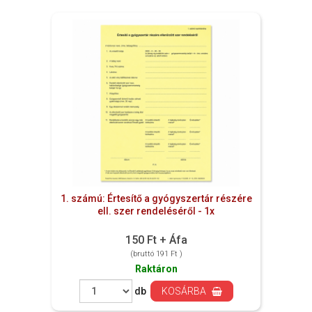
1. számú: Értesítő a gyógyszertár részére
ell. szer rendeléséről - 1x
150 Ft + Áfa
(bruttó 191 Ft )
Raktáron
db
KOSÁRBA