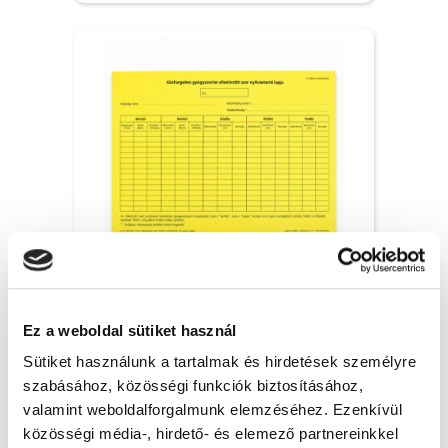
4. számú: Közforgalmú gyógyszertár
ellenőrzött szer nyilvántartó lapja - 10x
Ez a weboldal sütiket használ
81 Ft + Áfa
Sütiket használunk a tartalmak és hirdetések személyre
(bruttó 103 Ft )
szabásához, közösségi funkciók biztosításához,
Raktáron
valamint weboldalforgalmunk elemzéséhez. Ezenkívül
db
KOSÁRBA
közösségi média-, hirdető- és elemező partnereinkkel