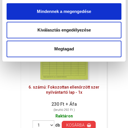
Mindennek a megengedése
Kiválasztás engedélyezése
Megtagad
6. számú: Fokozottan ellenőrzött szer
nyilvántartó lap - 1x
230 Ft + Áfa
(bruttó 292 Ft )
Raktáron
db
KOSÁRBA