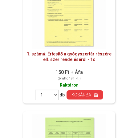
1. számú: Értesítő a gyógyszertár részére
ell. szer rendeléséről - 1x
150 Ft + Áfa
(bruttó 191 Ft )
Raktáron
db
KOSÁRBA