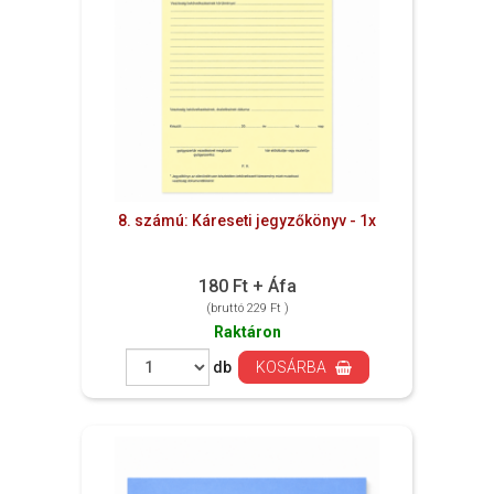
8. számú: Káreseti jegyzőkönyv - 1x
180 Ft + Áfa
(bruttó 229 Ft )
Raktáron
db
KOSÁRBA