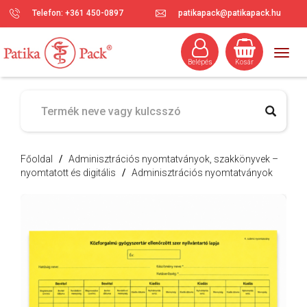
Telefon: +361 450-0897
patikapack@patikapack.hu
Togg
Belépés
Kosár
navig
Főoldal
/
Adminisztrációs nyomtatványok, szakkönyvek –
nyomtatott és digitális
/
Adminisztrációs nyomtatványok