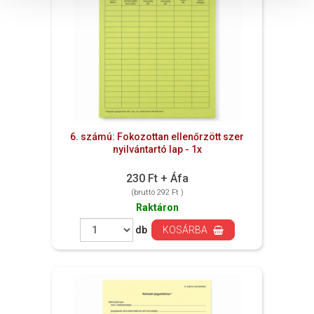
6. számú: Fokozottan ellenőrzött szer
nyilvántartó lap - 1x
230 Ft + Áfa
(bruttó 292 Ft )
Raktáron
db
KOSÁRBA