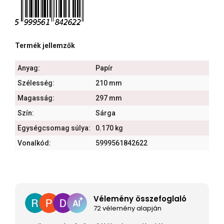
Termék jellemzők
Anyag:
Papír
Szélesség:
210 mm
Magasság:
297 mm
Szín:
Sárga
Egységcsomag súlya:
0.170 kg
Vonalkód:
5999561842622
Vélemény összefoglaló
72 vélemény alapján