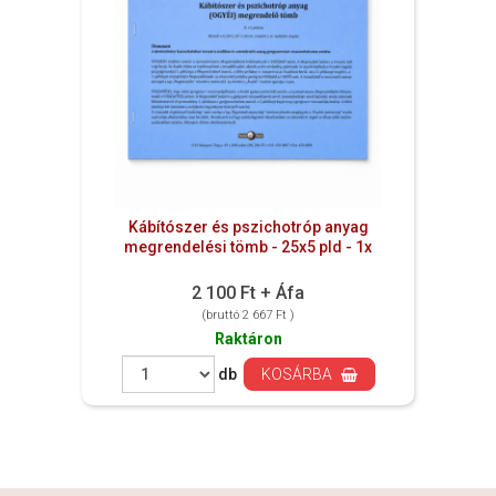
Kábítószer és pszichotróp anyag
megrendelési tömb - 25x5 pld - 1x
2 100 Ft + Áfa
(bruttó 2 667 Ft )
Raktáron
db
KOSÁRBA