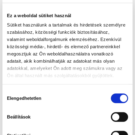
Ez a weboldal sütiket használ
Sütiket használunk a tartalmak és hirdetések személyre
szabásához, közösségi funkciók biztosításához,
valamint weboldalforgalmunk elemzéséhez. Ezenkívül
közösségi média-, hirdető- és elemező partnereinkkel
megosztjuk az Ön weboldalhasználatra vonatkozó
3. számú: Igazolás az ell. szert tart. gy.sz.
adatait, akik kombinálhatják az adatokat más olyan
birtoklására utazók számára - 1x
adatokkal, amelyeket Ön adott meg számukra vagy az
110 Ft + Áfa
Ön által használt más szolgáltatásokból gyűjtöttek.
(bruttó 140 Ft )
A Google adatkezeléséről:
Google adatfelelősségi oldal
Raktáron
Hozzájárulás
db
KOSÁRBA
Elengedhetetlen
kiválasztása
Beállítások