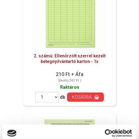
2. számú: Ellenőrzött szerrel kezelt
betegnyilvántartó karton - 1x
210 Ft + Áfa
(bruttó 267 Ft )
Raktáron
db
KOSÁRBA