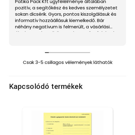
Patika Pack Kft ügyfélélménye általában
pozitív, a segítőkész és kedves személyzetet
sokan dicsérik. Gyors, pontos kiszolgálásuk és
informatív hozzáállásuk kiemelkedő. Bár
néhány negatívum is felmerült, a vásárlási
élmény gyakran örömet okoz az ügyfeleknek.
Csak 3-5 csillagos vélemények láthatók
Kapcsolódó termékek