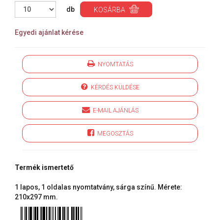
db
KOSÁRBA
Egyedi ajánlat kérése
NYOMTATÁS
KÉRDÉS KÜLDÉSE
E-MAIL AJÁNLÁS
MEGOSZTÁS
Termék ismertető
1 lapos, 1 oldalas nyomtatvány, sárga színű. Mérete:
210x297 mm.