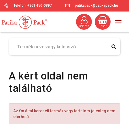
Telefon: +361 450-0897
patikapack@patikapack.hu
Togg
Belépés
Kosár
navig
A kért oldal nem
található
Az Ön által keresett termék vagy tartalom jelenleg nem
elérhető.