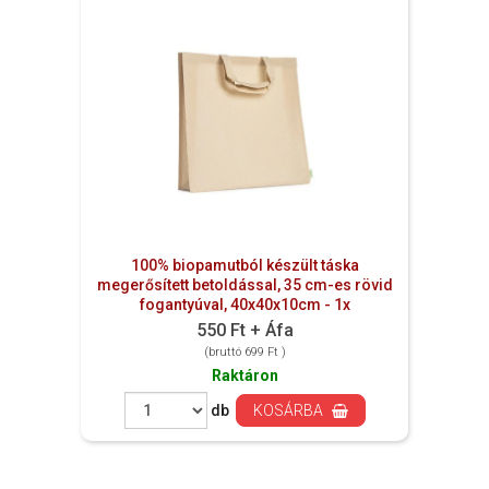
100% biopamutból készült táska
megerősített betoldással, 35 cm-es rövid
fogantyúval, 40x40x10cm - 1x
550 Ft + Áfa
(bruttó 699 Ft )
Raktáron
db
KOSÁRBA