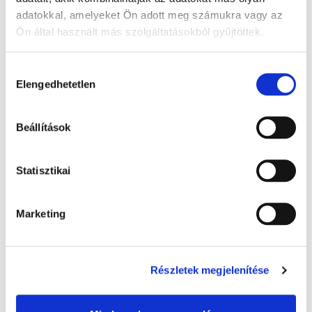
adatokkal, amelyeket Ön adott meg számukra vagy az
Ön által használt más szolgáltatásokból gyűjtöttek.
A Google adatkezeléséről:
Google adatfelelősségi oldal
Hozzájárulás
Elengedhetetlen
kiválasztása
Beállítások
Warmies melegíthető plüss: Alvó maci,
Statisztikai
barna - 32 cm levendula illatú, 1x
8 000 Ft + Áfa
Marketing
(bruttó 10 160 Ft )
Raktáron
db
KOSÁRBA
Részletek megjelenítése