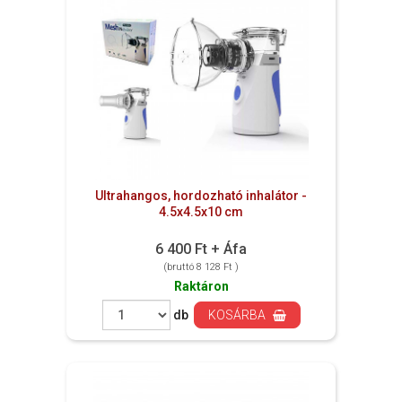
Ultrahangos, hordozható inhalátor -
4.5x4.5x10 cm
6 400 Ft + Áfa
(bruttó 8 128 Ft )
Raktáron
db
KOSÁRBA