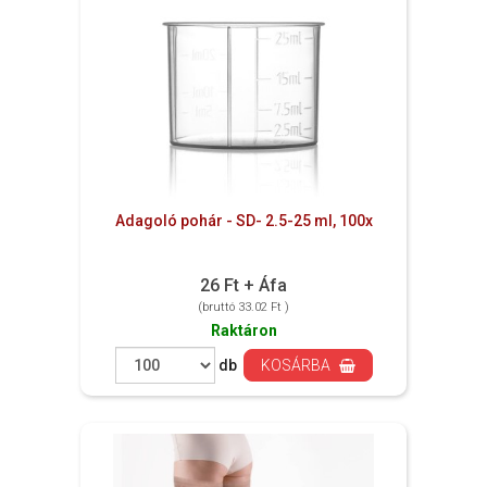
Adagoló pohár - SD- 2.5-25 ml, 100x
26 Ft + Áfa
(bruttó 33.02 Ft )
Raktáron
db
KOSÁRBA