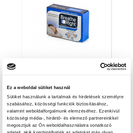
Breathe Right orrtapasz Original, S/M – 30x
6 200 Ft + Áfa
Ez a weboldal sütiket használ
(bruttó 7 874 Ft )
Raktáron
Sütiket használunk a tartalmak és hirdetések személyre
szabásához, közösségi funkciók biztosításához,
db
KOSÁRBA
valamint weboldalforgalmunk elemzéséhez. Ezenkívül
közösségi média-, hirdető- és elemező partnereinkkel
megosztjuk az Ön weboldalhasználatra vonatkozó
adatait, akik kombinálhatják az adatokat más olyan