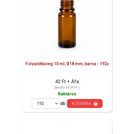
Folyadéküveg 10 ml, Ø18 mm, barna - 192x
42 Ft + Áfa
(bruttó 53.34 Ft )
Raktáron
db
KOSÁRBA