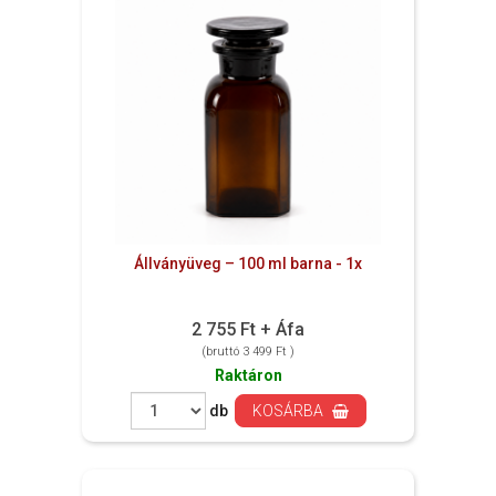
Állványüveg – 100 ml barna - 1x
2 755 Ft + Áfa
(bruttó 3 499 Ft )
Raktáron
db
KOSÁRBA