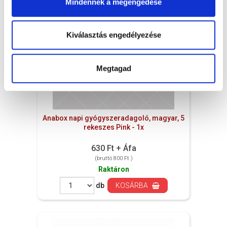
Mindennek a megengedése
Kiválasztás engedélyezése
Megtagad
Anabox napi gyógyszeradagoló, magyar, 5
rekeszes Pink - 1x
630 Ft + Áfa
(bruttó 800 Ft )
Raktáron
db
KOSÁRBA