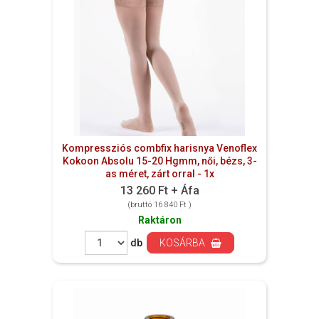
Kompressziós combfix harisnya Venoflex
Kokoon Absolu 15-20 Hgmm, női, bézs, 3-
as méret, zárt orral - 1x
13 260 Ft + Áfa
(bruttó 16 840 Ft )
Raktáron
db
KOSÁRBA