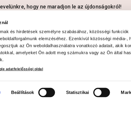
rlevelünkre, hogy ne maradjon le az újdonságokról!
znál
almak és hirdetések személyre szabásához, közösségi funkciók
dataim kezeléséhez és elfogadom az
Adatvédelmi és adatkezelési szabá
weboldalforgalmunk elemzéséhez. Ezenkívül közösségi média-, h
gosztjuk az Ön weboldalhasználatra vonatkozó adatait, akik ko
atokkal, amelyeket Ön adott meg számukra vagy az Ön által ha
k.
le adatfelelősségi oldal
ció
Beállítások
Statisztikai
Mark
ési tájékoztató
 és fizetési
yás fizetés