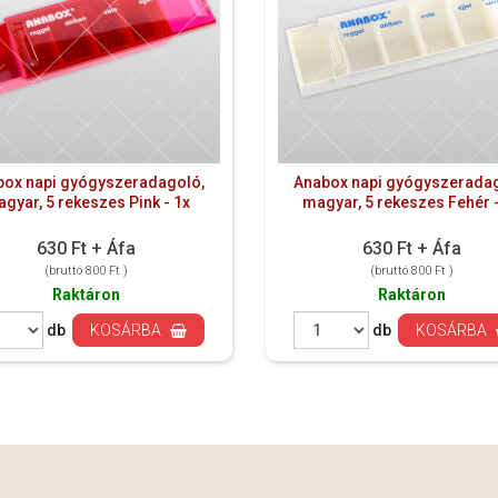
box napi gyógyszeradagoló,
Anabox napi gyógyszeradag
gyar, 5 rekeszes Pink - 1x
magyar, 5 rekeszes Fehér -
630 Ft + Áfa
630 Ft + Áfa
(bruttó 800 Ft )
(bruttó 800 Ft )
Raktáron
Raktáron
db
KOSÁRBA
db
KOSÁRBA