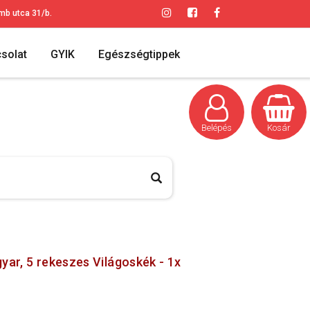
mb utca 31/b.
solat
GYIK
Egészségtippek
Belépés
Kosár
ar, 5 rekeszes Világoskék - 1x