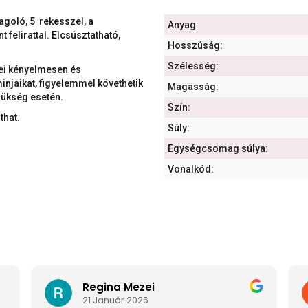
goló, 5 rekesszel, a
Anyag:
 felirattal. Elcsúsztatható,
Hosszúság:
Szélesség:
ei kényelmesen és
njaikat, figyelemmel követhetik
Magasság:
szükség esetén.
Szín:
that.
Súly:
.
Egységcsomag súlya:
Vonalkód:
Regina Mezei
21 Január 2026