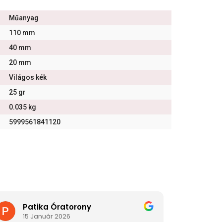
Műanyag
110 mm
40 mm
20 mm
Világos kék
25 gr
0.035 kg
5999561841120
Patika Óratorony
Di
15 Január 2026
2 J