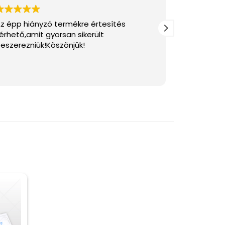
z épp hiányzó termékre értesítés
Gyors és p
érhető,amit gyorsan sikerült
szakirodal
eszerezniük!Köszönjük!