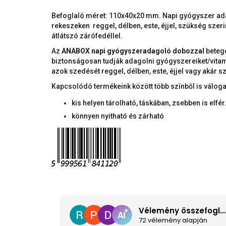
Befoglaló méret: 110x40x20 mm. Napi gyógyszer ada
rekeszeken reggel, délben, este, éjjel, szükség szerint
átlátszó zárófedéllel.
Az
ANABOX napi gyógyszeradagoló dobozzal
beteg
biztonságosan tudják adagolni gyógyszereiket/vitami
azok szedését reggel, délben, este, éjjel vagy akár 
Kapcsolódó termékeink között több színből is váloga
kis helyen tárolható, táskában, zsebben is elfér
könnyen nyitható és zárható
Vélemény összefoglaló
72 vélemény alapján