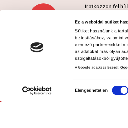
Iratkozzon fel hí
Ez a weboldal sütiket has
Sütiket használunk a tart
Hozzájárulok az a
biztosításához, valamint 
elemező partnereinkkel me
az adatokat más olyan ad
szolgáltatásokból gyűjtötte
A Google adatkezeléséről:
Goog
Kapcsolat
Informá
Hozzájárulás
Elengedhetetlen
kiválasztása
Telefon: +36 1 450-0897
Adatkezel
E-mail:
ÁSZF
patikapack@patikapack.hu
Szállítási
Cím: 1139 Budapest,
feltételek
Lomb utca 31/b.
Bankkárt