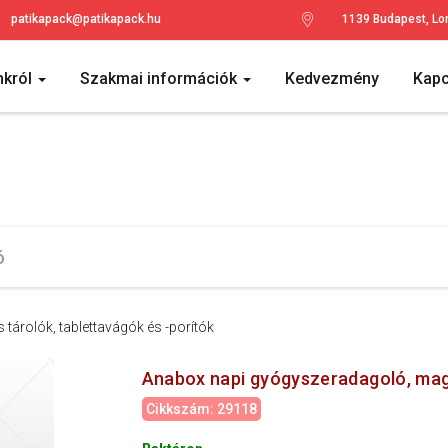
patikapack@patikapack.hu
1139 Budapest, Lo
nkról
Szakmai információk
Kedvezmény
Kapc
tárolók, tablettavágók és -porítók
Anabox napi gyógyszeradagoló, magy
Cikkszám: 29118