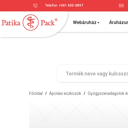
Telefon: +361 450-0897
Webáruház
Áruházu
Főoldal
/
Ápolási eszközök
/
Gyógyszeradagolók és 