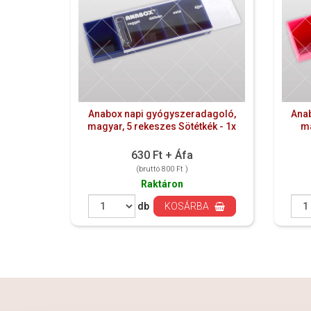
Anabox napi gyógyszeradagoló,
Ana
magyar, 5 rekeszes Sötétkék - 1x
ma
630 Ft + Áfa
(bruttó 800 Ft )
Raktáron
db
KOSÁRBA