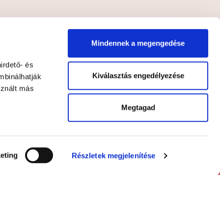
FELIRATKOZÁS
Mindennek a megengedése
lyzatot
*
irdető- és
Kiválasztás engedélyezése
mbinálhatják
sznált más
Megtagad
eting
Részletek megjelenítése