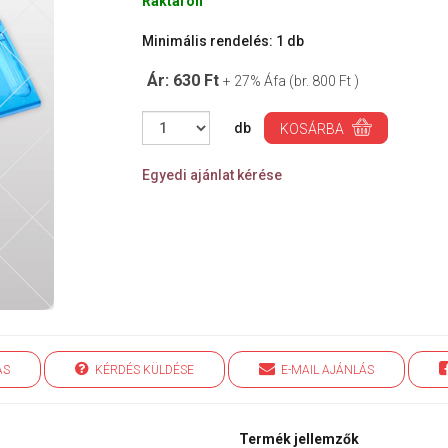
Raktáron
Minimális rendelés: 1 db
Ár: 630 Ft
+ 27% Áfa (br. 800 Ft )
db
KOSÁRBA
Egyedi ajánlat kérése
ÁS
KÉRDÉS KÜLDÉSE
E-MAIL AJÁNLÁS
Termék jellemzők