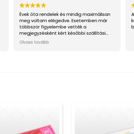
Évek óta rendelek és mindig maximálisan
A
meg voltam elégedve. Esetemben már
k
többször figyelembe vették a
b
megjegyzésként kért későbbi szállítási
y
napot, eszerint időzítve a feladást, így
Olvass tovább
mindig át tudtam venni. Ez úton is nagyon
köszönöm! :)