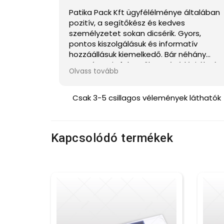
Patika Pack Kft ügyfélélménye általában
pozitív, a segítőkész és kedves
személyzetet sokan dicsérik. Gyors,
pontos kiszolgálásuk és informatív
hozzáállásuk kiemelkedő. Bár néhány
negatívum is felmerült, a vásárlási élmén
Olvass tovább
gyakran örömet okoz az ügyfeleknek.
Csak 3-5 csillagos vélemények láthatók
Kapcsolódó termékek