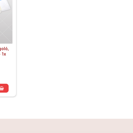
oló,
 1x