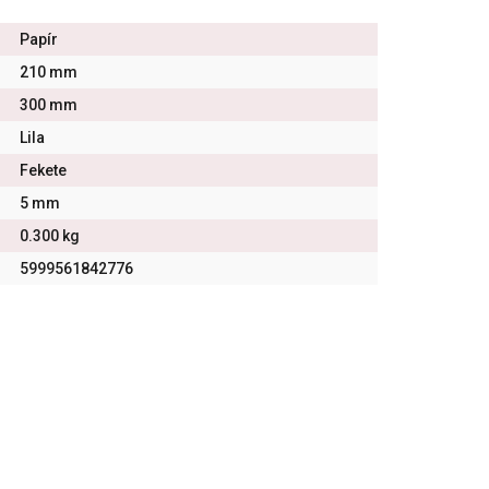
Papír
210 mm
300 mm
Lila
Fekete
5 mm
0.300 kg
5999561842776