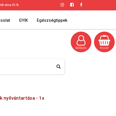
mb utca 31/b.
solat
GYIK
Egészségtippek
Belépés
Kosár
 nyilvántartása - 1x