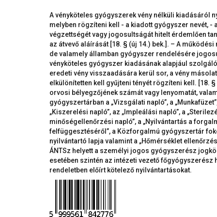
A vényköteles gyógyszerek vény nélküli kiadásáról nyi
melyben rögzíteni kell - a kiadott gyógyszer nevét, - a
végzettségét vagy jogosultságát hitelt érdemlően tan
az átvevő aláírását [18. § (új 14.) bek.]. – A működés
de valamely államban gyógyszer rendelésére jogosul
vényköteles gyógyszer kiadásának alapjául szolgáló k
eredeti vény visszaadására kerül sor, a vény másola
elkülönítetten kell gyűjteni tényét rögzíteni kell. [18. 
orvosi bélyegzőjének számát vagy lenyomatát, vala
gyógyszertárban a „Vizsgálati napló”, a „Munkafüzet”,
„Kiszerelési napló”, az „Impleálási napló”, a „Sterilezé
minőségellenőrzési napló”, a „Nyilvántartás a forg
felfüggesztéséről”, a Közforgalmú gyógyszertár foko
nyilvántartó lapja valamint a „Hőmérséklet ellenőrzési
ÁNTSz helyett a személyi jogos gyógyszerész jogkör
esetében szintén az intézeti vezető főgyógyszerész hi
rendeletben előírt kötelező nyilvántartásokat.