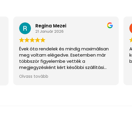
Regina Mezei
21 Január 2026
Évek óta rendelek és mindig maximálisan
A
meg voltam elégedve. Esetemben már
k
többször figyelembe vették a
b
megjegyzésként kért későbbi szállítási
y
napot, eszerint időzítve a feladást, így
Olvass tovább
mindig át tudtam venni. Ez úton is nagyon
köszönöm! :)