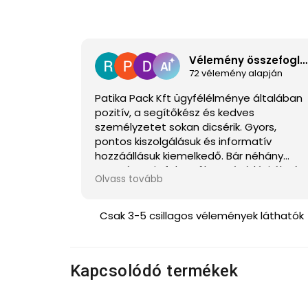
Vélemény összefoglaló
72 vélemény alapján
Patika Pack Kft ügyfélélménye általában
pozitív, a segítőkész és kedves
személyzetet sokan dicsérik. Gyors,
pontos kiszolgálásuk és informatív
hozzáállásuk kiemelkedő. Bár néhány
negatívum is felmerült, a vásárlási élmén
Olvass tovább
gyakran örömet okoz az ügyfeleknek.
Csak 3-5 csillagos vélemények láthatók
Kapcsolódó termékek