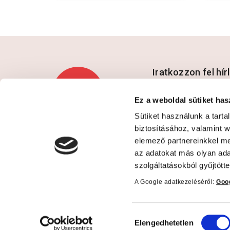
Iratkozzon fel hí
Ez a weboldal sütiket has
Sütiket használunk a tart
Hozzájárulok az a
biztosításához, valamint 
elemező partnereinkkel me
az adatokat más olyan ad
szolgáltatásokból gyűjtötte
A Google adatkezeléséről:
Goog
Kapcsolat
Informá
Hozzájárulás
Elengedhetetlen
kiválasztása