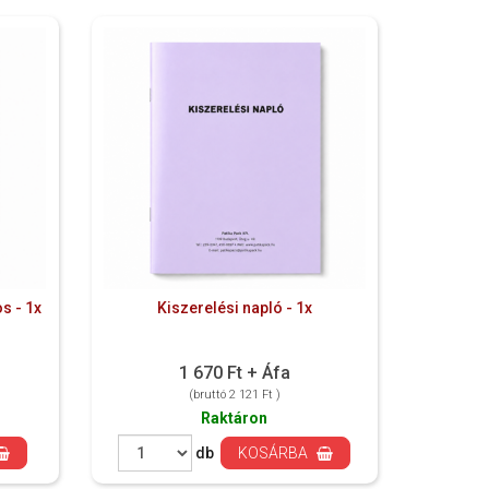
s - 1x
Kiszerelési napló - 1x
1 670 Ft + Áfa
(bruttó 2 121 Ft )
Raktáron
db
KOSÁRBA