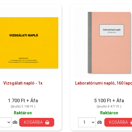
Vizsgálati napló - 1x
Laboratóriumi napló, 160 lapo
1 700 Ft + Áfa
5 100 Ft + Áfa
(bruttó 2 159 Ft )
(bruttó 6 477 Ft )
Raktáron
Raktáron
db
KOSÁRBA
db
KOSÁRBA