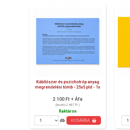
Kábítószer és pszichotróp anyag
megrendelési tömb - 25x5 pld - 1x
2 100 Ft + Áfa
(bruttó 2 667 Ft )
Raktáron
db
KOSÁRBA