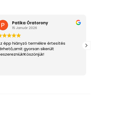
Patika Óratorony
Di
15 Január 2026
2 J
z épp hiányzó termékre értesítés
Gyors és p
érhető,amit gyorsan sikerült
szakirodal
eszerezniük!Köszönjük!