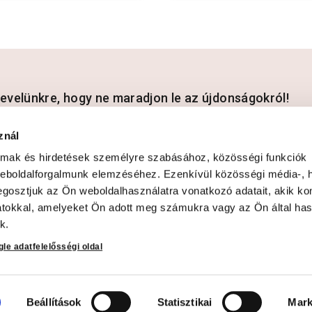
rlevelünkre, hogy ne maradjon le az újdonságokról!
znál
almak és hirdetések személyre szabásához, közösségi funkciók
dataim kezeléséhez és elfogadom az
Adatvédelmi és adatkezelési szabá
weboldalforgalmunk elemzéséhez. Ezenkívül közösségi média-, h
gosztjuk az Ön weboldalhasználatra vonatkozó adatait, akik ko
atokkal, amelyeket Ön adott meg számukra vagy az Ön által ha
k.
le adatfelelősségi oldal
ció
Beállítások
Statisztikai
Mark