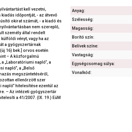
lvántartást kell vezetni,
Anyag:
 kiadás időpontját, - az átvevő
Szélesség:
úsító okirat számát, - a kiadó és
i nyilvántartásban nem szereplő,
Magasság:
t személy által rendelt
Borító szín:
ülföldi vényt, vagy ha az
tát a gyógyszertárnak
Belívek színe:
§ (új 16) bek.] orvos esetén
Vastagság:
mint – A közforgalmú
 a „Laboratóriumi napló”, a
Egységcsomag súlya:
si napló”, a „Belső
Vonalkód:
almazás megszüntetéséről,
zottan ellenőrzött szer
 napló” hitelesítése ezentúl az
e. – Az intézeti gyógyszertár
telesíti a 41/2007. (IX. 19.) EüM