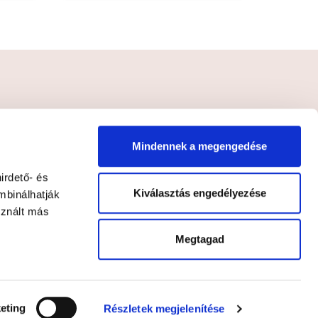
FELIRATKOZÁS
Mindennek a megengedése
lyzatot
*
irdető- és
Kiválasztás engedélyezése
mbinálhatják
sznált más
Megtagad
eting
Részletek megjelenítése