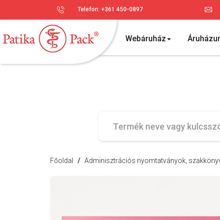
Telefon: +361 450-0897
Webáruház
Áruházu
Főoldal
/
Adminisztrációs nyomtatványok, szakkönyve