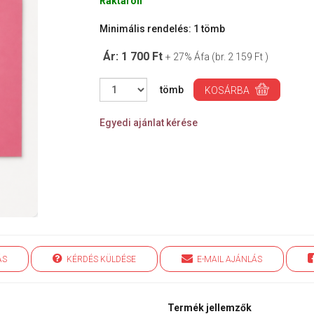
Raktáron
Minimális rendelés: 1 tömb
Ár: 1 700 Ft
+ 27% Áfa (br. 2 159 Ft )
tömb
KOSÁRBA
Egyedi ajánlat kérése
ÁS
KÉRDÉS KÜLDÉSE
E-MAIL AJÁNLÁS
Termék jellemzők