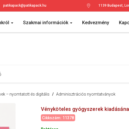
patikapack@patikapack.hu
1139 Budapest, Lo
nkról
Szakmai információk
Kedvezmény
Kapc
k – nyomtatott és digitális
/
Adminisztrációs nyomtatványok
Vényköteles gyógyszerek kiadásának
Cikkszám: 11378