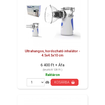
Ultrahangos, hordozható inhalátor -
4.5x4.5x10 cm
6 400 Ft + Áfa
(bruttó 8 128 Ft )
Raktáron
db
KOSÁRBA