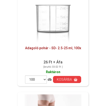
Adagoló pohár - SD- 2.5-25 ml, 100x
26 Ft + Áfa
(bruttó 33.02 Ft )
Raktáron
db
KOSÁRBA