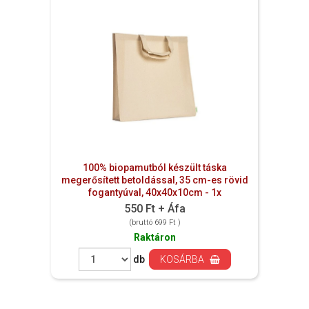
100% biopamutból készült táska
megerősített betoldással, 35 cm-es rövid
fogantyúval, 40x40x10cm - 1x
550 Ft + Áfa
(bruttó 699 Ft )
Raktáron
db
KOSÁRBA