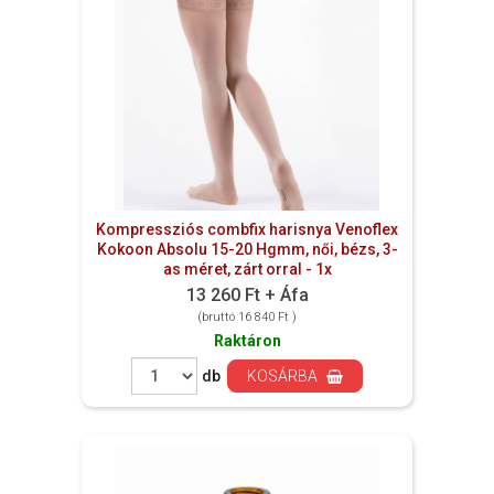
Kompressziós combfix harisnya Venoflex
Kokoon Absolu 15-20 Hgmm, női, bézs, 3-
as méret, zárt orral - 1x
13 260 Ft + Áfa
(bruttó 16 840 Ft )
Raktáron
db
KOSÁRBA