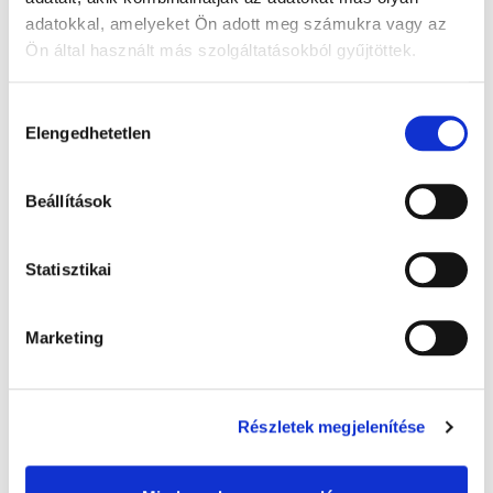
adatokkal, amelyeket Ön adott meg számukra vagy az
Ön által használt más szolgáltatásokból gyűjtöttek.
A Google adatkezeléséről:
Google adatfelelősségi oldal
Hozzájárulás
Elengedhetetlen
kiválasztása
Beállítások
Warmies melegíthető plüss: Alvó maci,
Statisztikai
barna - 32 cm levendula illatú, 1x
8 000 Ft + Áfa
Marketing
(bruttó 10 160 Ft )
Raktáron
db
KOSÁRBA
Részletek megjelenítése