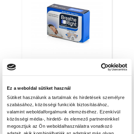
Breathe Right orrtapasz Original, S/M – 30x
6 200 Ft + Áfa
Ez a weboldal sütiket használ
(bruttó 7 874 Ft )
Raktáron
Sütiket használunk a tartalmak és hirdetések személyre
szabásához, közösségi funkciók biztosításához,
db
KOSÁRBA
valamint weboldalforgalmunk elemzéséhez. Ezenkívül
közösségi média-, hirdető- és elemező partnereinkkel
megosztjuk az Ön weboldalhasználatra vonatkozó
adatait, akik kombinálhatják az adatokat más olyan