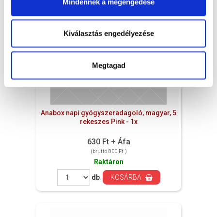
Mindennek a megengedése
Kiválasztás engedélyezése
Megtagad
Anabox napi gyógyszeradagoló, magyar, 5
rekeszes Pink - 1x
630 Ft + Áfa
(bruttó 800 Ft )
Raktáron
db
KOSÁRBA