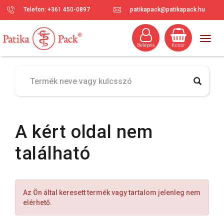
Telefon: +361 450-0897
patikapack@patikapack.hu
Togg
Belépés
Kosár
navig
A kért oldal nem
található
Az Ön által keresett termék vagy tartalom jelenleg nem
elérhető.