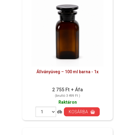
Állványüveg – 100 ml barna - 1x
2 755 Ft + Áfa
(bruttó 3 499 Ft )
Raktáron
db
KOSÁRBA