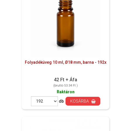
Folyadéküveg 10 ml, Ø18 mm, barna - 192x
42 Ft + Áfa
(bruttó 53.34 Ft )
Raktáron
db
KOSÁRBA