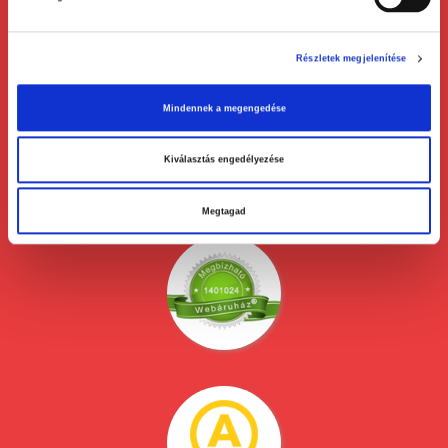
Kapcsolat
Telefon: +36 1 450-0897
E-mail:
patikapack@patikapack.hu
Részletek megjelenítése
Cím: 1139 Budapest, Lomb utca 31/b.
Mindennek a megengedése
Információ
Adatkezelési tájékoztató
Kiválasztás engedélyezése
ÁSZF
Szállítási és fizetési feltételek
Megtagad
Bankkártyás fizetés