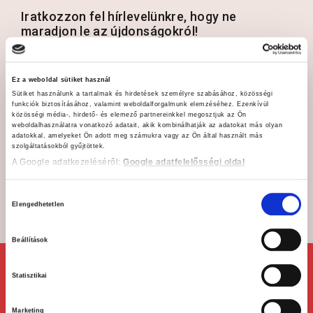
Iratkozzon fel hírlevelünkre, hogy ne
maradjon le az újdonságokról!
Ez a weboldal sütiket használ
Sütiket használunk a tartalmak és hirdetések személyre szabásához, közösségi
funkciók biztosításához, valamint weboldalforgalmunk elemzéséhez. Ezenkívül
közösségi média-, hirdető- és elemező partnereinkkel megosztjuk az Ön
weboldalhasználatra vonatkozó adatait, akik kombinálhatják az adatokat más olyan
adatokkal, amelyeket Ön adott meg számukra vagy az Ön által használt más
Hozzájárulok az adataim kezeléséhez és elfogadom az
szolgáltatásokból gyűjtöttek.
Adatvédelmi és adatkezelési szabályzatot
*
A Google adatkezeléséről:
Google adatfelelősségi oldal
FELIRATKOZÁS
Hozzájárulás
Elengedhetetlen
kiválasztása
Beállítások
Statisztikai
Marketing