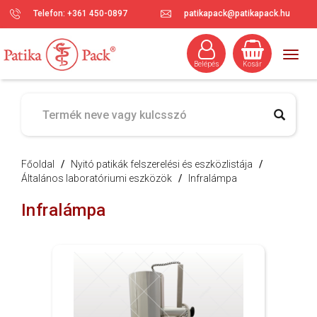
Telefon: +361 450-0897
patikapack@patikapack.hu
Togg
Belépés
Kosár
navig
Főoldal
/
Nyitó patikák felszerelési és eszközlistája
/
Általános laboratóriumi eszközök
/
Infralámpa
Infralámpa