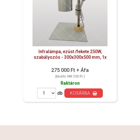
Infralámpa, ezüst /fekete 250W,
szabályozós - 300x300x500 mm, 1x
275 000 Ft + Áfa
(bruttó 349 250 Ft )
Raktáron
db
KOSÁRBA