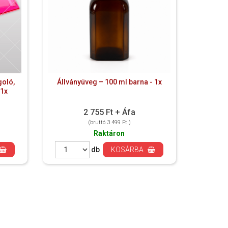
oló,
Állványüveg – 100 ml barna - 1x
 1x
2 755 Ft + Áfa
(bruttó 3 499 Ft )
Raktáron
db
KOSÁRBA