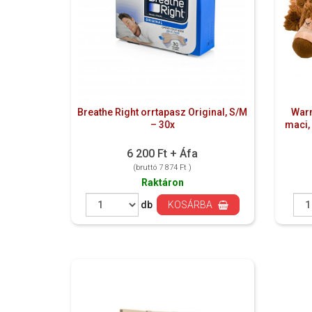
Breathe Right orrtapasz Original, S/M
Warm
– 30x
maci, 
6 200 Ft + Áfa
(bruttó 7 874 Ft )
Raktáron
db
KOSÁRBA