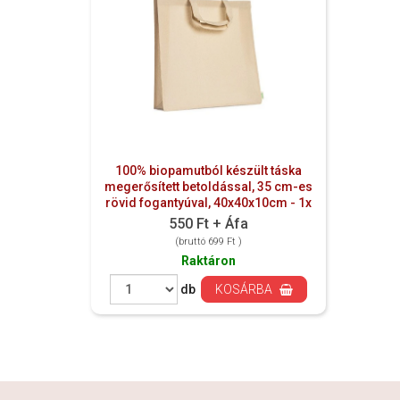
100% biopamutból készült táska
megerősített betoldással, 35 cm-es
rövid fogantyúval, 40x40x10cm - 1x
550 Ft + Áfa
(bruttó 699 Ft )
Raktáron
db
KOSÁRBA