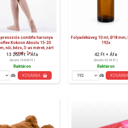
pressziós combfix harisnya
Folyadéküveg 10 ml, Ø18 mm, 
oflex Kokoon Absolu 15-20
192x
, női, bézs, 3-as méret, zárt
orral - 1x
13 260 Ft + Áfa
42 Ft + Áfa
(bruttó 16 840 Ft )
(bruttó 53.34 Ft )
Raktáron
Raktáron
db
KOSÁRBA
db
KOSÁRB