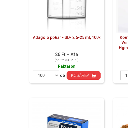
Adagoló pohár - SD- 2.5-25 ml, 100x
Kom
Ven
Hgmm
26 Ft + Áfa
(bruttó 33.02 Ft )
Raktáron
db
KOSÁRBA