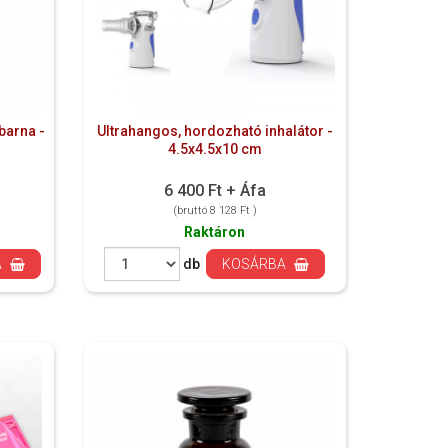
barna -
Ultrahangos, hordozható inhalátor -
4.5x4.5x10 cm
6 400 Ft + Áfa
(bruttó 8 128 Ft )
Raktáron
A
db
KOSÁRBA