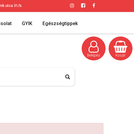
mb utca 31/b.
solat
GYIK
Egészségtippek
Belépés
Kosár