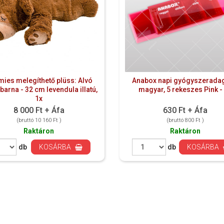
ies melegíthető plüss: Alvó
Anabox napi gyógyszeradag
barna - 32 cm levendula illatú,
magyar, 5 rekeszes Pink -
1x
8 000 Ft + Áfa
630 Ft + Áfa
(bruttó 10 160 Ft )
(bruttó 800 Ft )
Raktáron
Raktáron
db
KOSÁRBA
db
KOSÁRBA