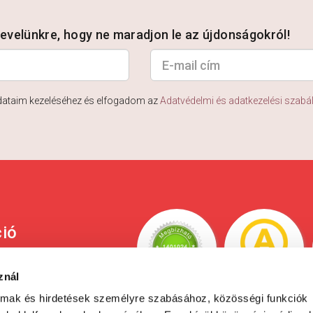
rlevelünkre, hogy ne maradjon le az újdonságokról!
dataim kezeléséhez és elfogadom az
Adatvédelmi és adatkezelési szabá
ció
ési tájékoztató
znál
 és fizetési
almak és hirdetések személyre szabásához, közösségi funkciók
yás fizetés