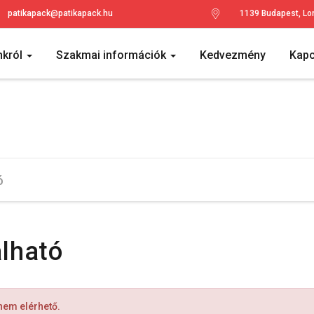
patikapack@patikapack.hu
1139 Budapest, Lo
nkról
Szakmai információk
Kedvezmény
Kapc
álható
 nem elérhető.