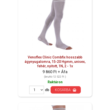
Venoflex Clinic Combfix hosszabb
ágynyugalomra, 15-20 Hgmm, unisex,
fehér, nyitott, 1N, 2 - 1x
9 860 Ft + Áfa
(bruttó 12 522 Ft )
Raktáron
db
KOSÁRBA