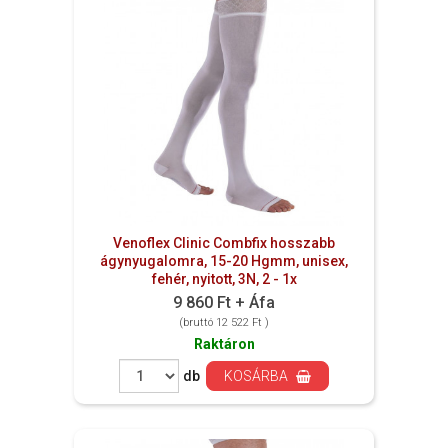
Venoflex Clinic Combfix hosszabb
ágynyugalomra, 15-20 Hgmm, unisex,
fehér, nyitott, 3N, 2 - 1x
9 860 Ft + Áfa
(bruttó 12 522 Ft )
Raktáron
db
KOSÁRBA