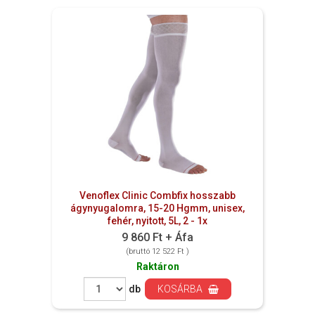
Venoflex Clinic Combfix hosszabb
ágynyugalomra, 15-20 Hgmm, unisex,
fehér, nyitott, 5L, 2 - 1x
9 860 Ft + Áfa
(bruttó 12 522 Ft )
Raktáron
db
KOSÁRBA