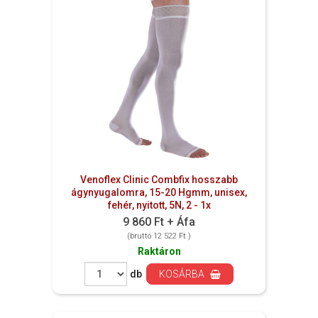
Venoflex Clinic Combfix hosszabb
ágynyugalomra, 15-20 Hgmm, unisex,
fehér, nyitott, 5N, 2 - 1x
9 860 Ft + Áfa
(bruttó 12 522 Ft )
Raktáron
db
KOSÁRBA