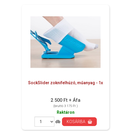
SockSlider zoknifelhúzó, műanyag - 1x
2 500 Ft + Áfa
(bruttó 3 175 Ft )
Raktáron
db
KOSÁRBA