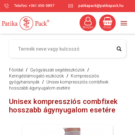
Telefon: +361 450-0897
patikapack@patikapack.hu
Togg
Belépés
Kosár
navig
Főoldal
/
Gyógyászati segédeszközök
/
Keringéstámogató eszközök
/
Kompressziós
gyógyharisnyák
/
Unisex kompressziós combfixek
hosszabb ágynyugalom esetére
Unisex kompressziós combfixek
hosszabb ágynyugalom esetére