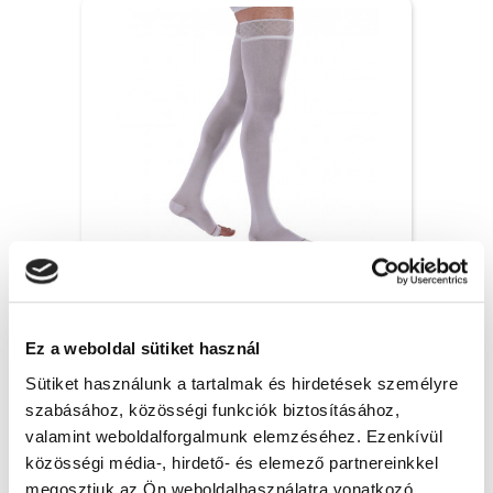
Venoflex Clinic Combfix hosszabb
ágynyugalomra, 15-20 Hgmm, unisex,
fehér, nyitott, 2L, 2 - 1x
Ez a weboldal sütiket használ
9 860 Ft + Áfa
(bruttó 12 522 Ft )
Sütiket használunk a tartalmak és hirdetések személyre
Raktáron
szabásához, közösségi funkciók biztosításához,
valamint weboldalforgalmunk elemzéséhez. Ezenkívül
db
KOSÁRBA
közösségi média-, hirdető- és elemező partnereinkkel
megosztjuk az Ön weboldalhasználatra vonatkozó