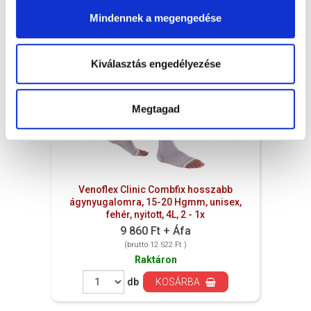
Mindennek a megengedése
Kiválasztás engedélyezése
Megtagad
Venoflex Clinic Combfix hosszabb
ágynyugalomra, 15-20 Hgmm, unisex,
fehér, nyitott, 4L, 2 - 1x
9 860 Ft + Áfa
(bruttó 12 522 Ft )
Raktáron
db
KOSÁRBA