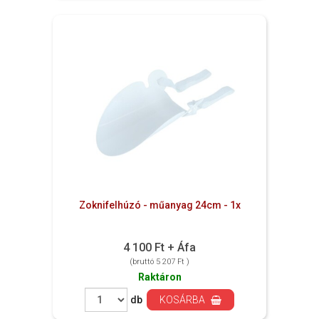
Zoknifelhúzó - műanyag 24cm - 1x
4 100 Ft + Áfa
(bruttó 5 207 Ft )
Raktáron
db
KOSÁRBA