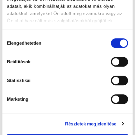
adatait, akik kombinálhatják az adatokat más olyan
adatokkal, amelyeket Ön adott meg számukra vagy az
Ön által használt más szolgáltatásokból gyűjtöttek.
A Google adatkezeléséről:
Google adatfelelősségi oldal
Hozzájárulás
Elengedhetetlen
kiválasztása
Beállítások
Statisztikai
Venoflex Clinic Combfix hosszabb
ágynyugalomra, 15-20 Hgmm, unisex,
fehér, nyitott, 3L, 2 - 1x
9 860 Ft + Áfa
Marketing
(bruttó 12 522 Ft )
Raktáron
db
KOSÁRBA
Részletek megjelenítése