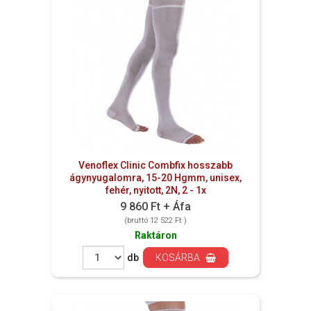
Venoflex Clinic Combfix hosszabb
ágynyugalomra, 15-20 Hgmm, unisex,
fehér, nyitott, 2N, 2 - 1x
9 860 Ft + Áfa
(bruttó 12 522 Ft )
Raktáron
db
KOSÁRBA