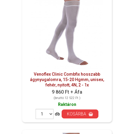
Venoflex Clinic Combfix hosszabb
ágynyugalomra, 15-20 Hgmm, unisex,
fehér, nyitott, 4N, 2 - 1x
9 860 Ft + Áfa
(bruttó 12 522 Ft )
Raktáron
db
KOSÁRBA